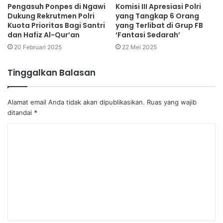
Pengasuh Ponpes di Ngawi
Komisi III Apresiasi Polri
Dukung Rekrutmen Polri
yang Tangkap 6 Orang
Kuota Prioritas Bagi Santri
yang Terlibat di Grup FB
dan Hafiz Al-Qur’an
‘Fantasi Sedarah’
20 Februari 2025
22 Mei 2025
Tinggalkan Balasan
Alamat email Anda tidak akan dipublikasikan.
Ruas yang wajib
ditandai
*
K
o
m
e
n
t
a