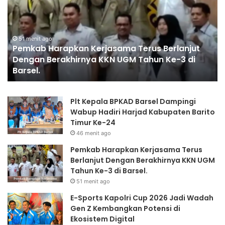
Cup
2026
Jadi
Wadah
Gen
1 jam ago
E-Sports Kapolri Cup 2026 Jadi Wadah Gen Z
Z
Kembangkan Potensi di Ekosistem Digital
Kembangkan
Potensi
di
Plt Kepala BPKAD Barsel Dampingi
Ekosistem
Wabup Hadiri Harjad Kabupaten Barito
Digital
Timur Ke-24
46 menit ago
Pemkab Harapkan Kerjasama Terus
Berlanjut Dengan Berakhirnya KKN UGM
Tahun Ke-3 di Barsel.
51 menit ago
E-Sports Kapolri Cup 2026 Jadi Wadah
Gen Z Kembangkan Potensi di
Ekosistem Digital