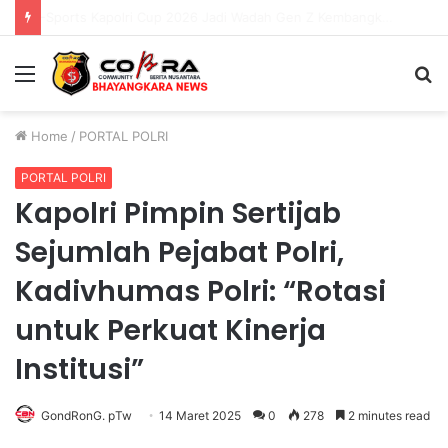
E-Sports Kapolri Cup 2026 Jadi Wadah Gen Z Kembangkan Potensi di Ekosistem Digital
Menu
S
fo
Home
/
PORTAL POLRI
PORTAL POLRI
Kapolri Pimpin Sertijab
Sejumlah Pejabat Polri,
Kadivhumas Polri: “Rotasi
untuk Perkuat Kinerja
Institusi”
GondRonG. pTw
14 Maret 2025
0
278
2 minutes read