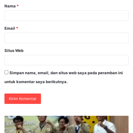
Nama
*
r
*
Email
*
Situs Web
Simpan nama, email, dan situs web saya pada peramban ini
untuk komentar saya berikutnya.
E-
Sports
Kapolri