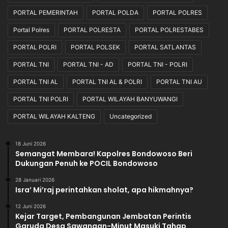
PORTAL PEMERINTAH
PORTAL POLDA
PORTAL POLRES
Portal Polres
PORTAL POLRESTA
PORTAL POLRESTABES
PORTAL POLRI
PORTAL POLSEK
PORTAL SATLANTAS
PORTAL TNI
PORTAL TNI - AD
PORTAL TNI - POLRI
PORTAL TNI AL
PORTAL TNI AL & POLRI
PORTAL TNI AU
PORTAL TNI POLRI
PORTAL WILAYAH BANYUWANGI
PORTAL WILAYAH KALTENG
Uncategorized
18 Juni 2026
Semangat Membara! Kapolres Bondowoso Beri
Dukungan Penuh ke POCIL Bondowoso
28 Januari 2026
Isra’ Mi’raj perintahkan sholat, apa hikmahnya?
12 Juni 2026
Kejar Target, Pembangunan Jembatan Perintis
Garuda Desa Sawangan-Minut Masuki Tahap