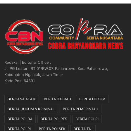
Redaksi | Editorial Office :
Jl. PG Lestari, RT.01/RW.07, Patianrowo, Kec. Patianrowo,
Kabupaten Nganjuk, Jawa Timur
Kode Pos: 64391
BENCANA ALAM
BERITA DAERAH
BERITA HUKUM
BERITA HUKUM & KRIMINAL
BERITA PEMERINTAH
BERITA POLDA
BERITA POLRES
BERITA POLRI
BERITA POLRI
BERITA POLSEK
BERITA TNI