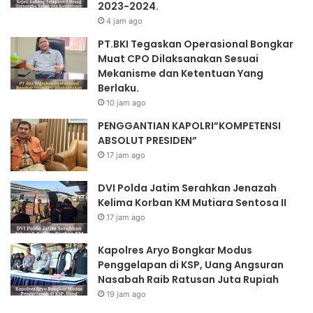
2023-2024.
4 jam ago
PT.BKI Tegaskan Operasional Bongkar
Muat CPO Dilaksanakan Sesuai
Mekanisme dan Ketentuan Yang
Berlaku.
10 jam ago
PENGGANTIAN KAPOLRI”KOMPETENSI
ABSOLUT PRESIDEN”
17 jam ago
DVI Polda Jatim Serahkan Jenazah
Kelima Korban KM Mutiara Sentosa II
17 jam ago
Kapolres Aryo Bongkar Modus
Penggelapan di KSP, Uang Angsuran
Nasabah Raib Ratusan Juta Rupiah
19 jam ago