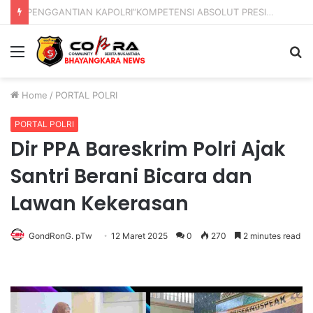
PENGGANTIAN KAPOLRI”KOMPETENSI ABSOLUT PRESIDEN”
Menu
S
fo
Home
/
PORTAL POLRI
PORTAL POLRI
Dir PPA Bareskrim Polri Ajak
Santri Berani Bicara dan
Lawan Kekerasan
GondRonG. pTw
12 Maret 2025
0
270
2 minutes read