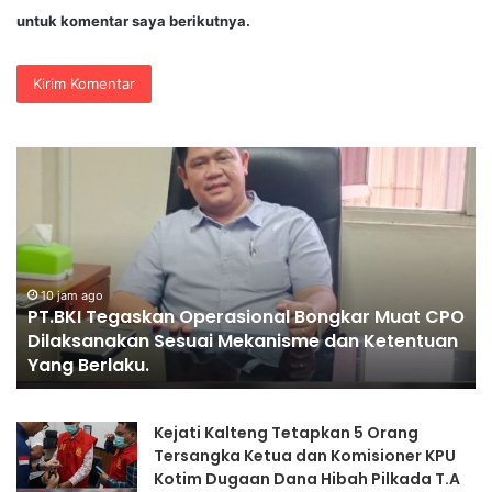
untuk komentar saya berikutnya.
PENGGANTIAN
DV
KAPOLRI”KOMPETENSI
Po
ABSOLUT
Ja
PRESIDEN”
Se
Je
Ke
Ko
O
K
17 jam ago
PENGGANTIAN KAPOLRI”KOMPETENSI ABSOLUT
Mu
PRESIDEN”
Se
II
Kejati Kalteng Tetapkan 5 Orang
Tersangka Ketua dan Komisioner KPU
Kotim Dugaan Dana Hibah Pilkada T.A