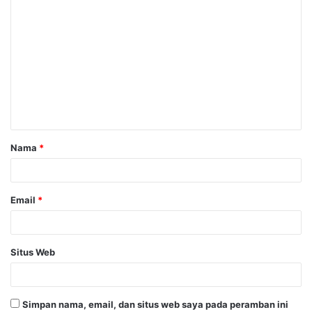
K
o
m
e
n
t
a
Nama
*
r
*
Email
*
Situs Web
Simpan nama, email, dan situs web saya pada peramban ini