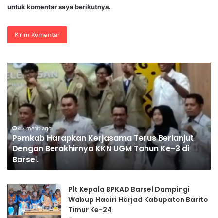
untuk komentar saya berikutnya.
E-
Sports
Kapolri
Cup
2026
Jadi
Wadah
anjut
Gen
53 menit ago
3 di
E-Sports Kapolri Cup 2026 Jadi Wadah Gen 
Z
Kembangkan Potensi di Ekosistem Digital
Kembangkan
Potensi
di
Plt Kepala BPKAD Barsel Dampingi
Ekosistem
Wabup Hadiri Harjad Kabupaten Barito
Digital
Timur Ke-24