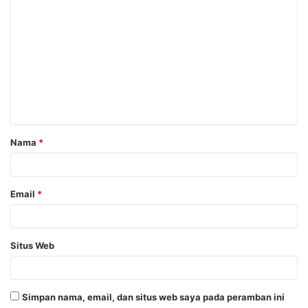
K
o
m
e
n
t
a
Nama
*
r
*
Email
*
Situs Web
Simpan nama, email, dan situs web saya pada peramban ini