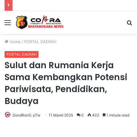
E-Sports Kapolri Cup 2026 Jadi Wadah Gen Z Kembangkan Potensi di Ekosistem Digital
Menu
S
fo
Home
/
PORTAL DAERAH
PORTAL DAERAH
Sulut dan Rumania Kerja
Sama Kembangkan Potensi
Pariwisata, Pendidikan,
Budaya
GondRonG. pTw
11 Maret 2025
0
402
1 minute read