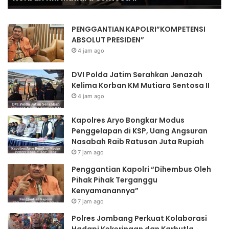
Raib
Ratusan
PENGGANTIAN KAPOLRI”KOMPETENSI
Juta
ABSOLUT PRESIDEN”
Rupiah
4 jam ago
DVI Polda Jatim Serahkan Jenazah
Kelima Korban KM Mutiara Sentosa II
4 jam ago
Kapolres Aryo Bongkar Modus
Penggelapan di KSP, Uang Angsuran
Nasabah Raib Ratusan Juta Rupiah
7 jam ago
Penggantian Kapolri “Dihembus Oleh
Pihak Pihak Terganggu
Kenyamanannya”
7 jam ago
Polres Jombang Perkuat Kolaborasi
Hadapi Kekeringan dan Karhutla