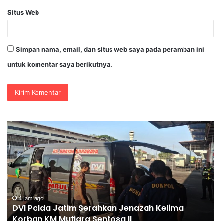
Situs Web
Simpan nama, email, dan situs web saya pada peramban ini
untuk komentar saya berikutnya.
Kapolres
Pe
Aryo
Ka
Bongkar
“D
Modus
Ol
Penggelapan
Pi
di
Pi
KSP,
Te
7 jam ago
Kapolres Aryo Bongkar Modus Penggelapan di
Uang
Ke
KSP, Uang Angsuran Nasabah Raib Ratusan Juta
Angsuran
Rupiah
Nasabah