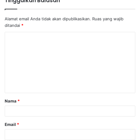
Tinggalkan Balasan
Alamat email Anda tidak akan dipublikasikan.
Ruas yang wajib
ditandai
*
K
o
m
e
n
t
a
Nama
*
r
*
Email
*