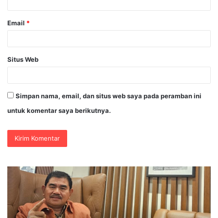
*
Email
*
Situs Web
Simpan nama, email, dan situs web saya pada peramban ini
untuk komentar saya berikutnya.
PENGGANTIAN
DV
KAPOLRI”KOMPETENSI
Po
ABSOLUT
Ja
PRESIDEN”
Se
Je