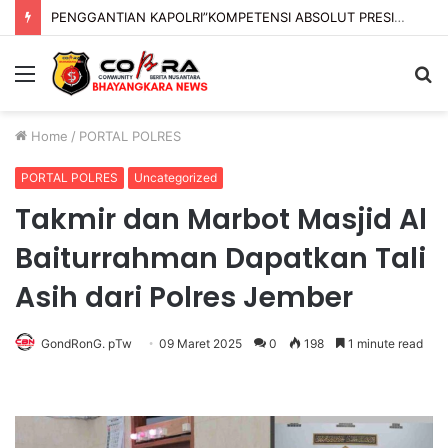
PENGGANTIAN KAPOLRI”KOMPETENSI ABSOLUT PRESIDEN”
Menu
S
fo
Home
/
PORTAL POLRES
PORTAL POLRES
Uncategorized
Takmir dan Marbot Masjid Al
Baiturrahman Dapatkan Tali
Asih dari Polres Jember
GondRonG. pTw
09 Maret 2025
0
198
1 minute read