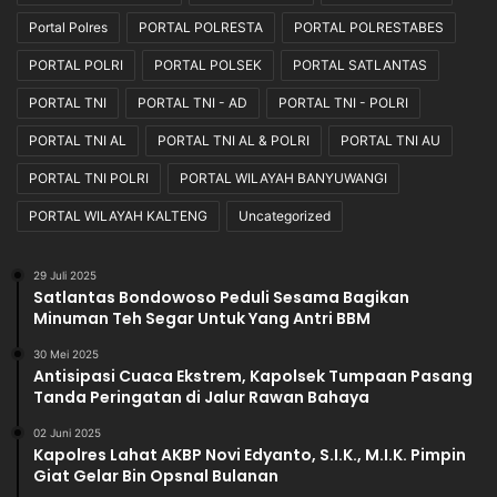
Portal Polres
PORTAL POLRESTA
PORTAL POLRESTABES
PORTAL POLRI
PORTAL POLSEK
PORTAL SATLANTAS
PORTAL TNI
PORTAL TNI - AD
PORTAL TNI - POLRI
PORTAL TNI AL
PORTAL TNI AL & POLRI
PORTAL TNI AU
PORTAL TNI POLRI
PORTAL WILAYAH BANYUWANGI
PORTAL WILAYAH KALTENG
Uncategorized
29 Juli 2025
Satlantas Bondowoso Peduli Sesama Bagikan
Minuman Teh Segar Untuk Yang Antri BBM
30 Mei 2025
Antisipasi Cuaca Ekstrem, Kapolsek Tumpaan Pasang
Tanda Peringatan di Jalur Rawan Bahaya
02 Juni 2025
Kapolres Lahat AKBP Novi Edyanto, S.I.K., M.I.K. Pimpin
Giat Gelar Bin Opsnal Bulanan