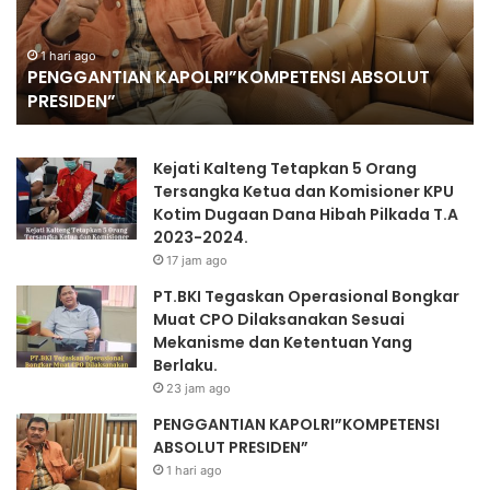
Ke
Ko
O
K
1 hari ago
PENGGANTIAN KAPOLRI”KOMPETENSI ABSOLUT
Mu
PRESIDEN”
Se
II
Kejati Kalteng Tetapkan 5 Orang
Tersangka Ketua dan Komisioner KPU
Kotim Dugaan Dana Hibah Pilkada T.A
2023-2024.
17 jam ago
PT.BKI Tegaskan Operasional Bongkar
Muat CPO Dilaksanakan Sesuai
Mekanisme dan Ketentuan Yang
Berlaku.
23 jam ago
PENGGANTIAN KAPOLRI”KOMPETENSI
ABSOLUT PRESIDEN”
1 hari ago