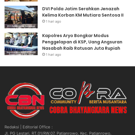
DVI Polda Jatim Serahkan Jenazah
Kelima Korban KM Mutiara Sentosa II
1 hari ago
Kapolres Aryo Bongkar Modus
Penggelapan di KSP, Uang Angsuran
Nasabah Raib Ratusan Juta Rupiah
1 hari ago
Redaksi | Editorial Office :
Jl. PG Lestari, RT.01/RW.07, Patianrowo, Kec. Patianrowo,