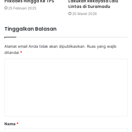
Pilkades Hingga Ke TPS
Lakukan Rekayasa Lalu
Lintas di Suramadu
25 Februari 2025
20 Maret 2026
Tinggalkan Balasan
Alamat email Anda tidak akan dipublikasikan.
Ruas yang wajib
ditandai
*
K
o
m
e
n
t
a
Nama
*
r