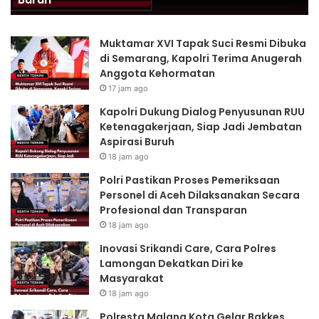
dan
Transparan
Muktamar XVI Tapak Suci Resmi Dibuka
di Semarang, Kapolri Terima Anugerah
Anggota Kehormatan
17 jam ago
Kapolri Dukung Dialog Penyusunan RUU
Ketenagakerjaan, Siap Jadi Jembatan
Aspirasi Buruh
18 jam ago
Polri Pastikan Proses Pemeriksaan
Personel di Aceh Dilaksanakan Secara
Profesional dan Transparan
18 jam ago
Inovasi Srikandi Care, Cara Polres
Lamongan Dekatkan Diri ke
Masyarakat
18 jam ago
Polresta Malang Kota Gelar Bakkes