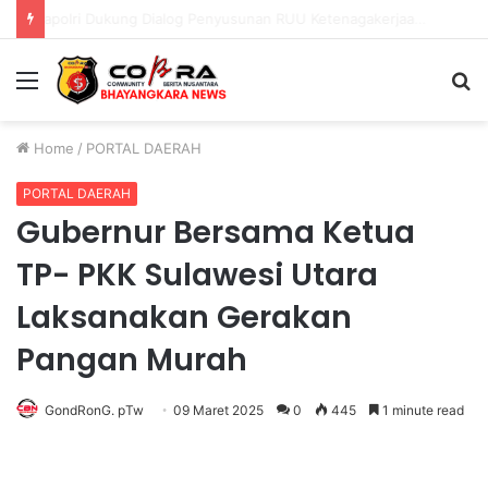
Polri Pastikan Proses Pemeriksaan Personel di Aceh Dilaksanakan Secara Profesional dan Transparan
Menu
S
fo
Home
/
PORTAL DAERAH
PORTAL DAERAH
Gubernur Bersama Ketua
TP- PKK Sulawesi Utara
Laksanakan Gerakan
Pangan Murah
GondRonG. pTw
09 Maret 2025
0
445
1 minute read