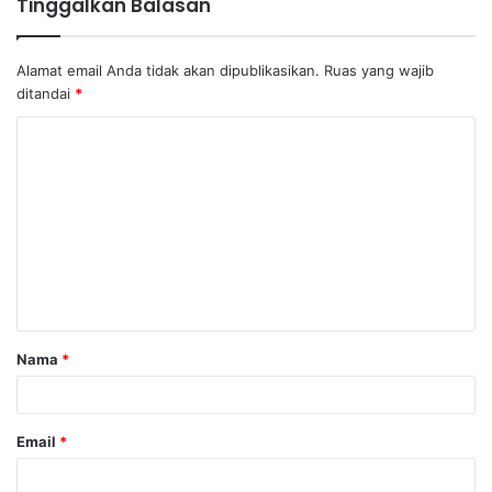
Tinggalkan Balasan
Alamat email Anda tidak akan dipublikasikan.
Ruas yang wajib
ditandai
*
K
o
m
e
n
t
a
Nama
*
r
*
Email
*