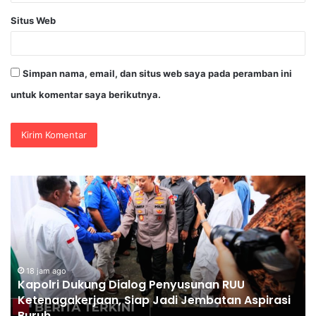
Situs Web
Simpan nama, email, dan situs web saya pada peramban ini
untuk komentar saya berikutnya.
Polri
Pastikan
Proses
unan
Pemeriksaan
Personel
akerjaan,
di
Aceh
am ago
18 jam ag
lri Dukung Dialog Penyusunan RUU
Polri Pa
Dilaksanaka
nagakerjaan, Siap Jadi Jembatan Aspirasi
Aceh Di
an
Secara
h
Transpa
Profesional