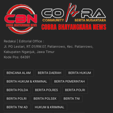
Redaksi | Editorial Office :
Jl. PG Lestari, RT.01/RW.07, Patianrowo, Kec. Patianrowo,
Kabupaten Nganjuk, Jawa Timur
Kode Pos: 64391
BENCANA ALAM
BERITA DAERAH
BERITA HUKUM
BERITA HUKUM & KRIMINAL
BERITA PEMERINTAH
BERITA POLDA
BERITA POLRES
BERITA POLRI
BERITA POLRI
BERITA POLSEK
BERITA TNI
BERITA TNI AD
HUKUM & KRIMINAL