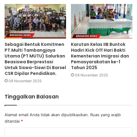
Sebagai Bentuk Komitmen
Karutan Kelas IIB Buntok
PT.Multi Tambangjaya
Hadiri Kick Off Hari Bakti
Utama (PT MUTU) Salurkan
Kementerian Imigrasi dan
Beasiswa Berprestasi
Pemasyarakatan ke-1
Untuk Siswa-Siswi Di Barsel
Tahun 2025
CSR Dipilar Pendidikan.
08 November 2025
08 November 2025
Tinggalkan Balasan
Alamat email Anda tidak akan dipublikasikan.
Ruas yang wajib
ditandai
*
K