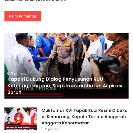
Kapolri
Po
Dukung
Pa
Dialog
Pr
Penyusunan
Pe
RUU
Pe
Ketenagakerjaan,
di
Siap
Ac
3 jam ago
Kapolri Dukung Dialog Penyusunan RUU
Jadi
Di
Ketenagakerjaan, Siap Jadi Jembatan Aspirasi
Jembatan
Se
Buruh
Aspirasi
Pr
Buruh
da
Tr
Muktamar XVI Tapak Suci Resmi Dibuka
di Semarang, Kapolri Terima Anugerah
Anggota Kehormatan
2 jam ago