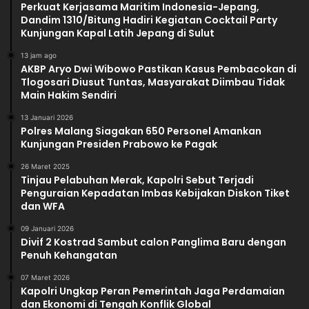
Perkuat Kerjasama Maritim Indonesia-Jepang,
Dandim 1310/Bitung Hadiri Kegiatan Cocktail Party
Kunjungan Kapal Latih Jepang di Sulut
13 jam ago
AKBP Aryo Dwi Wibowo Pastikan Kasus Pembacokan di
Tlogosari Diusut Tuntas, Masyarakat Diimbau Tidak
Main Hakim Sendiri
13 Januari 2026
Polres Malang Siagakan 650 Personel Amankan
Kunjungan Presiden Prabowo ke Pagak
26 Maret 2025
Tinjau Pelabuhan Merak, Kapolri Sebut Terjadi
Penguraian Kepadatan Imbas Kebijakan Diskon Tiket
dan WFA
09 Januari 2026
Divif 2 Kostrad Sambut calon Panglima Baru dengan
Penuh Kehangatan
07 Maret 2026
Kapolri Ungkap Peran Pemerintah Jaga Perdamaian
dan Ekonomi di Tengah Konflik Global