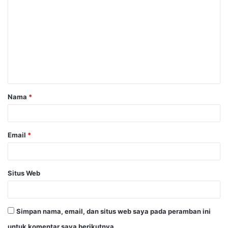
o
m
e
n
t
a
Nama
*
r
*
Email
*
Situs Web
Simpan nama, email, dan situs web saya pada peramban ini
untuk komentar saya berikutnya.