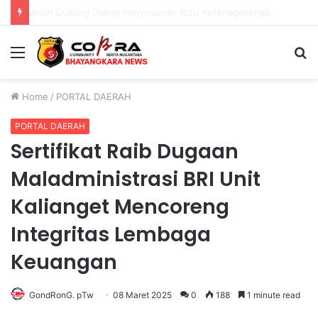
Polri Pastikan Proses Pemeriksaan Personel di Aceh Dilaksanakan Secara Profesional dan Transparan
Menu
S
fo
Home
/
PORTAL DAERAH
PORTAL DAERAH
Sertifikat Raib Dugaan
Maladministrasi BRI Unit
Kalianget Mencoreng
Integritas Lembaga
Keuangan
GondRonG. pTw
08 Maret 2025
0
188
1 minute read