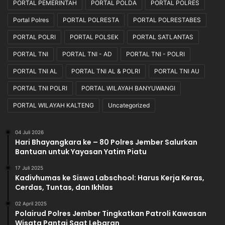
PORTAL PEMERINTAH
PORTAL POLDA
PORTAL POLRES
Portal Polres
PORTAL POLRESTA
PORTAL POLRESTABES
PORTAL POLRI
PORTAL POLSEK
PORTAL SATLANTAS
PORTAL TNI
PORTAL TNI - AD
PORTAL TNI - POLRI
PORTAL TNI AL
PORTAL TNI AL & POLRI
PORTAL TNI AU
PORTAL TNI POLRI
PORTAL WILAYAH BANYUWANGI
PORTAL WILAYAH KALTENG
Uncategorized
04 Juli 2026
Hari Bhayangkara ke – 80 Polres Jember Salurkan
Bantuan untuk Yayasan Yatim Piatu
17 Juli 2025
Kadivhumas ke Siswa Labschool: Harus Kerja Keras,
Cerdas, Tuntas, dan Ikhlas
02 April 2025
Polairud Polres Jember Tingkatkan Patroli Kawasan
Wisata Pantai Saat Lebaran