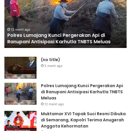
gerakan
Suci
Resmi
Dibuka
upani
di
21 ja
Mukta
sipasi
Semaran
12 menit ago
olres Lumajang Kunci Pergerakan Api di
Sema
utla
Kapolri
anupani Antisipasi Karhutla TNBTS Meluas
Keho
TS
Terima
uas
Anugera
Anggota
(no title)
Kehorma
5 menit ago
Polres Lumajang Kunci Pergerakan Api
di Ranupani Antisipasi Karhutla TNBTS
Meluas
12 menit ago
Muktamar XVI Tapak Suci Resmi Dibuka
di Semarang, Kapolri Terima Anugerah
Anggota Kehormatan