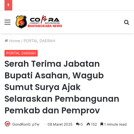
Muktamar XVI Tapak Suci Resmi Dibuka di Semarang, Kapolri Terima Anugerah Anggota Kehormatan
Menu
S
fo
Home
/
PORTAL DAERAH
PORTAL DAERAH
Serah Terima Jabatan
Bupati Asahan, Wagub
Sumut Surya Ajak
Selaraskan Pembangunan
Pemkab dan Pemprov
GondRonG. pTw
08 Maret 2025
0
152
1 minute read