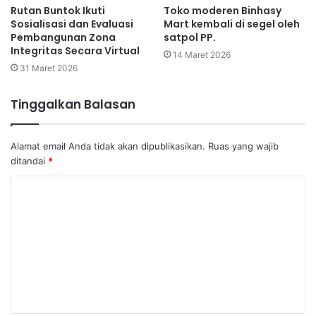
Rutan Buntok Ikuti
Toko moderen Binhasy
Sosialisasi dan Evaluasi
Mart kembali di segel oleh
Pembangunan Zona
satpol PP.
Integritas Secara Virtual
14 Maret 2026
31 Maret 2026
Tinggalkan Balasan
Alamat email Anda tidak akan dipublikasikan.
Ruas yang wajib
ditandai
*
K
o
m
e
n
t
a