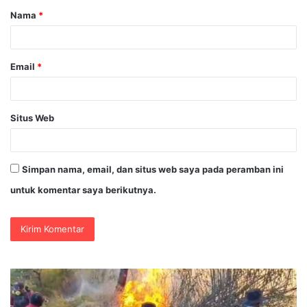
Nama
*
r
*
Email
*
Situs Web
Simpan nama, email, dan situs web saya pada peramban ini
untuk komentar saya berikutnya.
res
Muktama
ajang
XVI
ci
Tapak