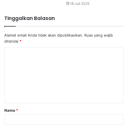
18 Juli 2025
Tinggalkan Balasan
Alamat email Anda tidak akan dipublikasikan.
Ruas yang wajib
ditandai
*
K
o
m
e
n
t
a
Nama
*
r
*