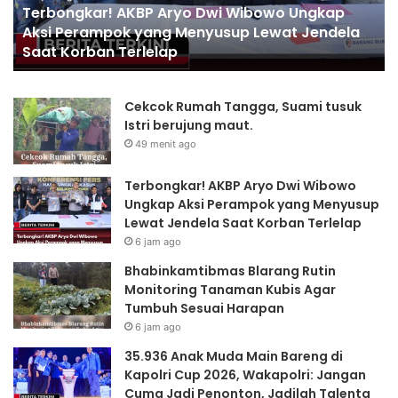
Ungkap
Tumbuh
6 jam ago
 Jendela
Bhabinkamtibmas Blarang Rutin Monitori
Sesuai
Tanaman Kubis Agar Tumbuh Sesuai Har
Harapan
Cekcok Rumah Tangga, Suami tusuk
Istri berujung maut.
49 menit ago
Terbongkar! AKBP Aryo Dwi Wibowo
Ungkap Aksi Perampok yang Menyusup
Lewat Jendela Saat Korban Terlelap
6 jam ago
Bhabinkamtibmas Blarang Rutin
Monitoring Tanaman Kubis Agar
Tumbuh Sesuai Harapan
6 jam ago
35.936 Anak Muda Main Bareng di
Kapolri Cup 2026, Wakapolri: Jangan
Cuma Jadi Penonton, Jadilah Talenta