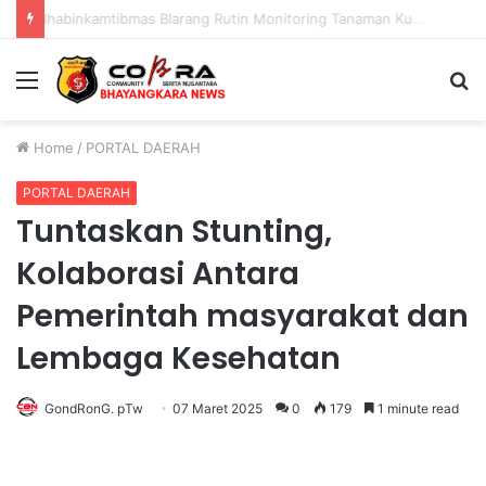
Bhabinkamtibmas Blarang Rutin Monitoring Tanaman Kubis Agar Tumbuh Sesuai Harapan
Menu
S
fo
Home
/
PORTAL DAERAH
PORTAL DAERAH
Tuntaskan Stunting,
Kolaborasi Antara
Pemerintah masyarakat dan
Lembaga Kesehatan
GondRonG. pTw
07 Maret 2025
0
179
1 minute read