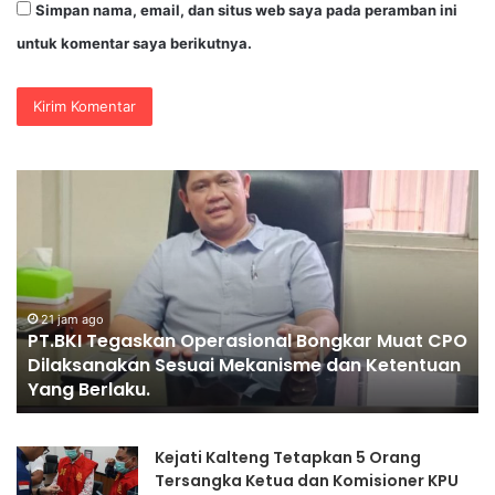
Simpan nama, email, dan situs web saya pada peramban ini
untuk komentar saya berikutnya.
PENGGANTIAN
DV
KAPOLRI”KOMPETENSI
Po
ABSOLUT
Ja
PRESIDEN”
Se
Je
Ke
Ko
O
K
1 hari ago
PENGGANTIAN KAPOLRI”KOMPETENSI ABSOLUT
Mu
PRESIDEN”
Se
II
Kejati Kalteng Tetapkan 5 Orang
Tersangka Ketua dan Komisioner KPU