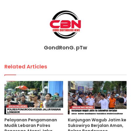
GondRonG. pTw
Related Articles
Pelayanan Pengamanan
Kunjungan Wagub Jatim ke
Mudik Lebaran Polres
Sukowiryo Berjalan Aman,
Ponorogo Atensi Jalur
Polres Bondowoso