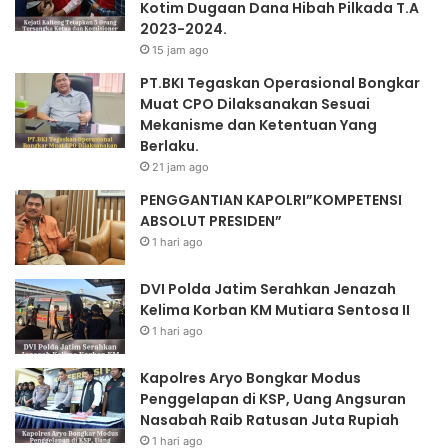
Kotim Dugaan Dana Hibah Pilkada T.A
2023-2024.
15 jam ago
PT.BKI Tegaskan Operasional Bongkar
Muat CPO Dilaksanakan Sesuai
Mekanisme dan Ketentuan Yang
Berlaku.
21 jam ago
PENGGANTIAN KAPOLRI”KOMPETENSI
ABSOLUT PRESIDEN”
1 hari ago
DVI Polda Jatim Serahkan Jenazah
Kelima Korban KM Mutiara Sentosa II
1 hari ago
Kapolres Aryo Bongkar Modus
Penggelapan di KSP, Uang Angsuran
Nasabah Raib Ratusan Juta Rupiah
1 hari ago