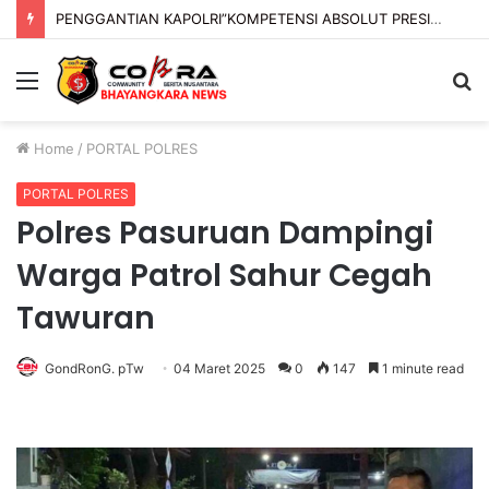
PENGGANTIAN KAPOLRI”KOMPETENSI ABSOLUT PRESIDEN”
Menu
S
fo
Home
/
PORTAL POLRES
PORTAL POLRES
Polres Pasuruan Dampingi
Warga Patrol Sahur Cegah
Tawuran
GondRonG. pTw
04 Maret 2025
0
147
1 minute read