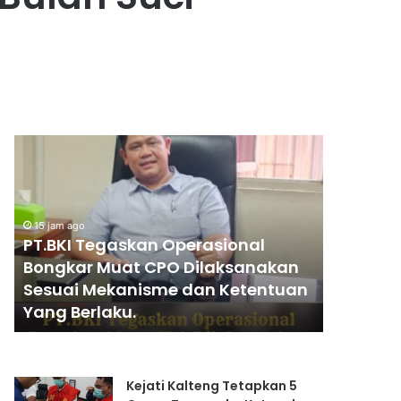
PT.BKI
PENGGANTIA
Tegaskan
KAPOLRI”KOM
Operasional
ABSOLUT
Bongkar
PRESIDEN”
Muat
15 jam ago
CPO
PT.BKI Tegaskan Operasional
21 jam ago
Dilaksanakan
Bongkar Muat CPO Dilaksanakan
PENGGA
Sesuai
Sesuai Mekanisme dan Ketentuan
KAPOLRI
Mekanisme
Yang Berlaku.
PRESIDE
dan
Ketentuan
Yang
Berlaku.
Kejati Kalteng Tetapkan 5