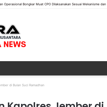
 KAPOLRI”KOMPETENSI ABSOLUT PRESIDEN”
ember di Bulan Suci Ramadhan
 Kapolres Jember di 