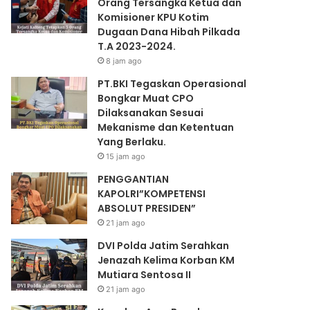
Orang Tersangka Ketua dan
Komisioner KPU Kotim
Dugaan Dana Hibah Pilkada
T.A 2023-2024.
8 jam ago
PT.BKI Tegaskan Operasional
Bongkar Muat CPO
Dilaksanakan Sesuai
Mekanisme dan Ketentuan
Yang Berlaku.
15 jam ago
PENGGANTIAN
KAPOLRI”KOMPETENSI
ABSOLUT PRESIDEN”
21 jam ago
DVI Polda Jatim Serahkan
Jenazah Kelima Korban KM
Mutiara Sentosa II
21 jam ago