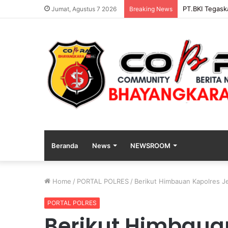
PENGGANTIAN
Jumat, Agustus 7 2026
Breaking News
Beranda
News
NEWSROOM
Home
/
PORTAL POLRES
/
Berikut Himbauan Kapolres J
PORTAL POLRES
Berikut Himbauan