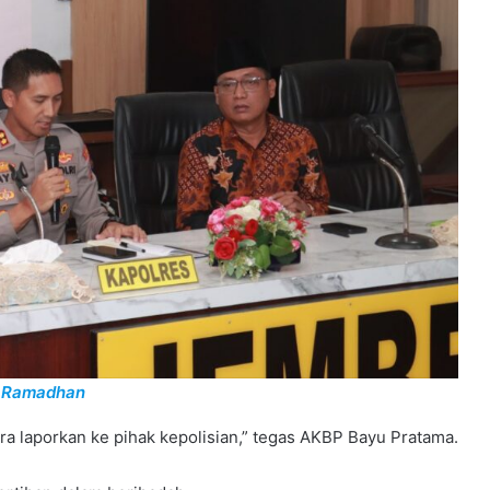
i Ramadhan
a laporkan ke pihak kepolisian,” tegas AKBP Bayu Pratama.