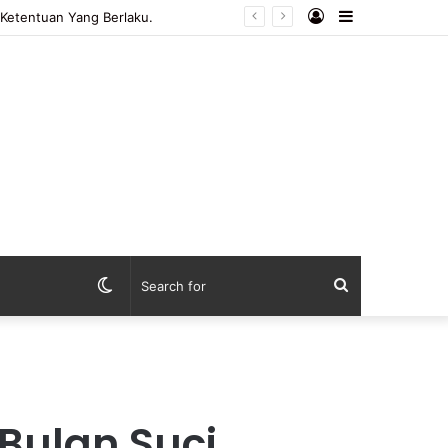
Log
Sidebar
In
Switch
Search
skin
for
Bulan Suci