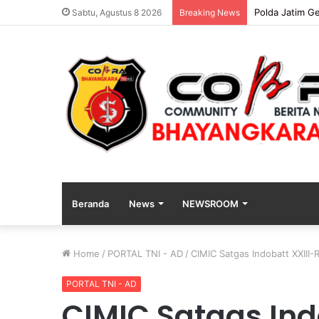
Polda Jatim G
Sabtu, Agustus 8 2026
Breaking News
Beranda
News
NEWSROOM
Home
/
PORTAL TNI - AD
/
CIMIC Satgas Indobatt XXIII-R
PORTAL TNI - AD
CIMIC Satgas Ind