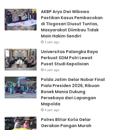
Dukung
ke-
Persebaya
81
AKBP Aryo Dwi Wibowo
dari
Pastikan Kasus Pembacokan
Lapangan
di Tlogosari Diusut Tuntas,
Mapolda
Masyarakat Diimbau Tidak
Main Hakim Sendiri
3 jam ago
Universitas Palangka Raya
Perkuat SDM Polri Lewat
Pusat Studi Kepolisian
4 jam ago
Polda Jatim Gelar Nobar Final
Piala Presiden 2026, Ribuan
Bonek Mania Dukung
Persebaya dari Lapangan
Mapolda
4 jam ago
Polres Blitar Kota Gelar
Gerakan Pangan Murah