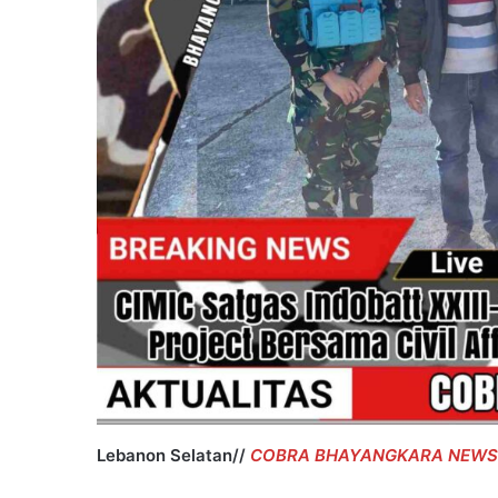
Masyarakat
Diimbau
Tidak
Main
Hakim
Sendiri
Lebanon Selatan//
COBRA BHAYANGKARA NEWS