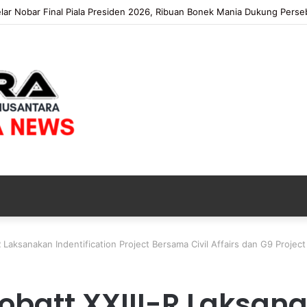
elar Nobar Final Piala Presiden 2026, Ribuan Bonek Mania Dukung Pers
 Laksanakan Indentification Project Bersama Civil Affairs dan G9 Project
obatt XXIII-R Laksan