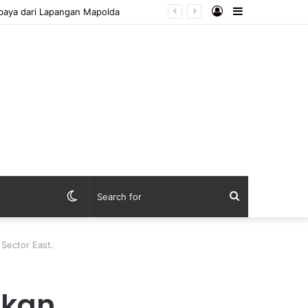
Log
Sidebar
ebaya dari Lapangan Mapolda
In
Switch
Search
skin
for
 Sector East.
akan