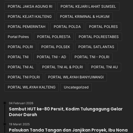
PORTAL JAKSA AGUNG RI
PORTAL KEJARI LAHAT SUMSEL
PORTAL KEJATI KALTENG
PORTAL KRIMINAL & HUKUM
PORTAL PEMERINTAH
PORTAL POLDA
PORTAL POLRES
Portal Polres
PORTAL POLRESTA
PORTAL POLRESTABES
PORTAL POLRI
PORTAL POLSEK
PORTAL SATLANTAS
PORTAL TNI
PORTAL TNI - AD
PORTAL TNI - POLRI
PORTAL TNI AL
PORTAL TNI AL & POLRI
PORTAL TNI AU
PORTAL TNI POLRI
PORTAL WILAYAH BANYUWANGI
PORTAL WILAYAH KALTENG
Uncategorized
04 Februari 2026
Sambut HUT ke-80 Persit, Kodim Tulungagung Gelar
Donor Darah
19 Maret 2025
Palsukan Tanda Tangan dan Janjikan Proyek, Ibu Nona