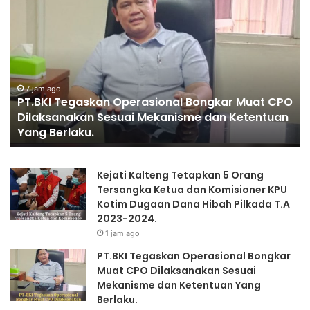
PT.BKI
P
Tegaskan
KA
Operasional
A
Bongkar
PR
Muat
CPO
Dilaksanakan
7 jam ago
PT.BKI Tegaskan Operasional Bongkar Muat CPO
Sesuai
Dilaksanakan Sesuai Mekanisme dan Ketentuan
Mekanisme
Yang Berlaku.
dan
Ketentuan
Yang
Kejati Kalteng Tetapkan 5 Orang
Berlaku.
Tersangka Ketua dan Komisioner KPU
Kotim Dugaan Dana Hibah Pilkada T.A
2023-2024.
1 jam ago
PT.BKI Tegaskan Operasional Bongkar
Muat CPO Dilaksanakan Sesuai
Mekanisme dan Ketentuan Yang
Berlaku.