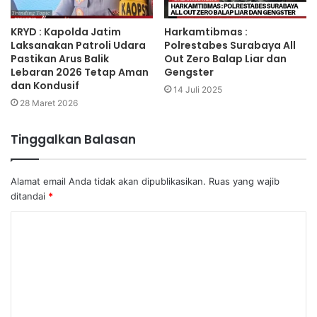
KRYD : Kapolda Jatim
Harkamtibmas :
Laksanakan Patroli Udara
Polrestabes Surabaya All
Pastikan Arus Balik
Out Zero Balap Liar dan
Lebaran 2026 Tetap Aman
Gengster
dan Kondusif
14 Juli 2025
28 Maret 2026
Tinggalkan Balasan
Alamat email Anda tidak akan dipublikasikan.
Ruas yang wajib
ditandai
*
K
o
m
e
n