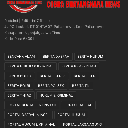
Redaksi | Editorial Office :
Jl. PG Lestari, RT.01/RW.07, Patianrowo, Kec. Patianrowo,
Kabupaten Nganjuk, Jawa Timur
Kode Pos: 64391
BENCANA ALAM
BERITA DAERAH
BERITA HUKUM
BERITA HUKUM & KRIMINAL
BERITA PEMERINTAH
BERITA POLDA
BERITA POLRES
BERITA POLRI
BERITA POLRI
BERITA POLSEK
BERITA TNI
BERITA TNI AD
HUKUM & KRIMINAL
PORTAL BERITA PEMERINTAH
PORTAL DAERAH
PORTAL DAERAH MINSEL
PORTAL HUKUM
PORTAL HUKUM & KRIMINAL
PORTAL JAKSA AGUNG