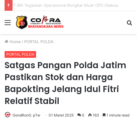
PENGGANTIAN KAPOLRI”KOMPETENSI ABSOLUT PRESIDEN”
Menu
S
fo
Home
/
PORTAL POLDA
PORTAL POLDA
Satgas Pangan Polda Jatim
Pastikan Stok dan Harga
Bapokting Jelang Idul Fitri
Relatif Stabil
GondRonG. pTw
01 Maret 2025
0
163
1 minute read