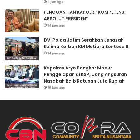
7 jam ago
PENGGANTIAN KAPOLRI”KOMPETENSI
ABSOLUT PRESIDEN”
14 jam ago
DVI Polda Jatim Serahkan Jenazah
Kelima Korban KM Mutiara Sentosa II
14 jam ago
Kapolres Aryo Bongkar Modus
Penggelapan di KSP, Uang Angsuran
Nasabah Raib Ratusan Juta Rupiah
16 jam ago