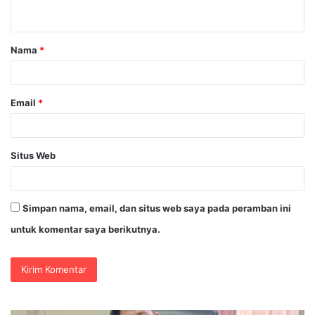
t
a
Nama
*
r
*
Email
*
Situs Web
Simpan nama, email, dan situs web saya pada peramban ini
untuk komentar saya berikutnya.