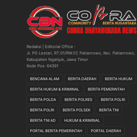
p
o
l
P
e
r
k
Redaksi | Editorial Office :
u
Jl. PG Lestari, RT.01/RW.07, Patianrowo, Kec. Patianrowo,
a
Kabupaten Nganjuk, Jawa Timur
t
Kode Pos: 64391
P
e
BENCANA ALAM
BERITA DAERAH
BERITA HUKUM
m
BERITA HUKUM & KRIMINAL
BERITA PEMERINTAH
b
e
BERITA POLDA
BERITA POLRES
BERITA POLRI
n
t
BERITA POLRI
BERITA POLSEK
BERITA TNI
u
BERITA TNI AD
HUKUM & KRIMINAL
k
a
PORTAL BERITA PEMERINTAH
PORTAL DAERAH
n