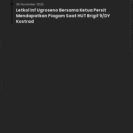
t
26 November 2025
Letkol Inf Ugroseno Bersama Ketua Persit
a
Mendapatkan Piagam Saat HUT Brigif 9/DY
n
Kostrad
N
K
R
I