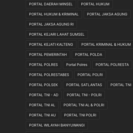
K
PORTAL DAERAH MINSEL
PORTAL HUKUM
a
PORTAL HUKUM & KRIMINAL
PORTAL JAKSA AGUNG
r
a
PORTAL JAKSA AGUNG RI
k
PORTAL KEJARI LAHAT SUMSEL
t
e
PORTAL KEJATI KALTENG
PORTAL KRIMINAL & HUKUM
r
S
PORTAL PEMERINTAH
PORTAL POLDA
i
PORTAL POLRES
Portal Polres
PORTAL POLRESTA
s
w
PORTAL POLRESTABES
PORTAL POLRI
a
PORTAL POLSEK
PORTAL SATLANTAS
PORTAL TNI
S
e
PORTAL TNI - AD
PORTAL TNI - POLRI
k
o
PORTAL TNI AL
PORTAL TNI AL & POLRI
l
PORTAL TNI AU
PORTAL TNI POLRI
a
h
PORTAL WILAYAH BANYUWANGI
R