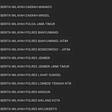
P
e
BERITA WILAYAH DAERAH MANADO
u
b
BERITA WILAYAH DAERAH MINSEL
t
a
r
k
BERITA WILAYAH POLDA JAWA TIMUR
a
a
A
r
BERITA WILAYAH POLRES BANYUWANGI
u
a
BERITA WILAYAH POLRES BANYUWANGI JATIM
l
n
i
H
BERITA WILAYAH POLRES BONDOWOSO - JATIM
a
u
J
t
BERITA WILAYAH POLRES JEMBER
a
a
BERITA WILAYAH POLRES JEMBER JAWA TIMUR
d
n
i
d
BERITA WILAYAH POLRES LAHAT SUMSEL
C
i
BERITA WILAYAH POLRES LOMBOK TENGAH NTB
o
G
n
u
BERITA WILAYAH POLRES MADIUN
t
n
o
u
BERITA WILAYAH POLRES MALANG KOTA
h
n
BERITA WILAYAH POLRES MOJOKERTO
N
g