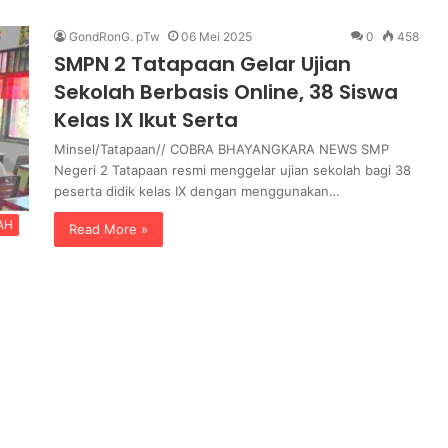
m
ih dari
4 jam ago
e
GondRonG. pTw
06 Mei 2025
0
458
 Akpol
Yonarmed 11/GG dan Yonarmed
d
SMPN 2 Tatapaan Gelar Ujian
Karakter
1/Roket Kostrad Asah Kesiapan
1
Sekolah Berbasis Online, 38 Siswa
Prajurit Jaga Kedaulatan NKRI
1
Kelas IX Ikut Serta
/
G
Minsel/Tatapaan// COBRA BHAYANGKARA NEWS SMP
G
Negeri 2 Tatapaan resmi menggelar ujian sekolah bagi 38
d
peserta didik kelas IX dengan menggunakan…
a
n
AH
Read More »
Y
o
n
a
r
m
e
d
1
/