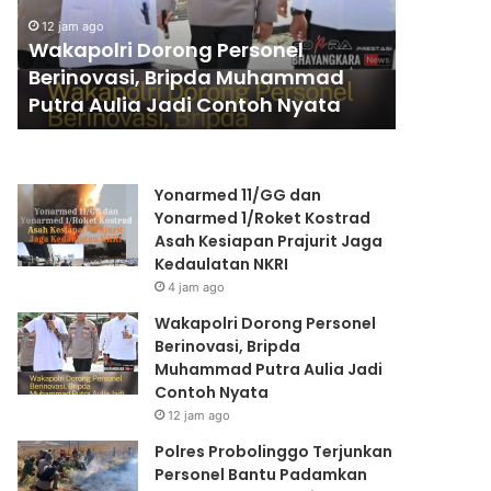
o
s
Polres 
12 jam ago
l
P
Wakapolri Dorong Personel
Persone
r
r
Berinovasi, Bripda Muhammad
Kebakar
i
o
Putra Aulia Jadi Contoh Nyata
Bromo
D
b
o
o
r
l
o
i
Yonarmed 11/GG dan
n
n
Yonarmed 1/Roket Kostrad
g
g
Asah Kesiapan Prajurit Jaga
P
g
Kedaulatan NKRI
e
o
4 jam ago
r
T
s
e
Wakapolri Dorong Personel
o
r
Berinovasi, Bripda
n
j
Muhammad Putra Aulia Jadi
e
u
Contoh Nyata
l
n
12 jam ago
B
k
Polres Probolinggo Terjunkan
e
a
Personel Bantu Padamkan
r
n