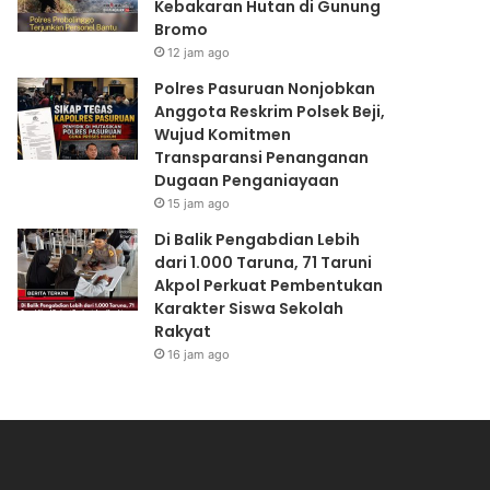
Kebakaran Hutan di Gunung
i
P
Bromo
n
e
o
r
12 jam ago
v
s
Polres Pasuruan Nonjobkan
a
o
Anggota Reskrim Polsek Beji,
s
n
Wujud Komitmen
i
e
Transparansi Penanganan
,
l
Dugaan Penganiayaan
B
B
15 jam ago
r
a
i
n
Di Balik Pengabdian Lebih
p
t
dari 1.000 Taruna, 71 Taruni
d
u
Akpol Perkuat Pembentukan
a
P
Karakter Siswa Sekolah
M
a
Rakyat
u
d
16 jam ago
h
a
a
m
m
k
m
a
a
n
d
K