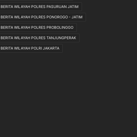
y
B
BERITA WILAYAH POLRES PASURUAN JATIM
a
r
t
o
BERITA WILAYAH POLRES PONOROGO - JATIM
a
m
BERITA WILAYAH POLRES PROBOLINGGO
o
BERITA WILAYAH POLRES TANJUNGPERAK
BERITA WILAYAH POLRI JAKARTA