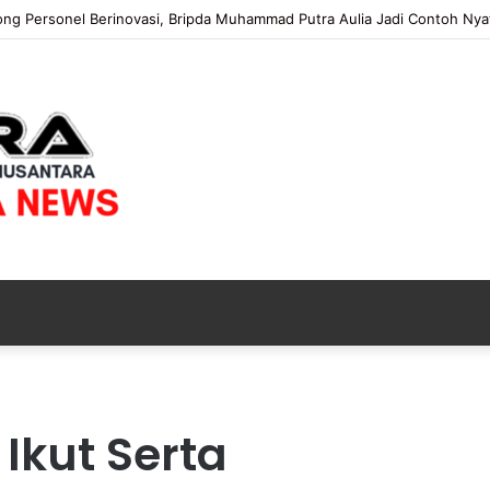
ng Personel Berinovasi, Bripda Muhammad Putra Aulia Jadi Contoh Nyat
Y
o
 Ikut Serta
n
a
r