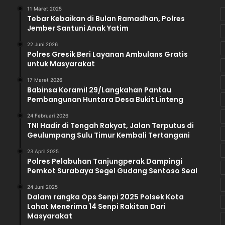
11 Maret 2025
a
Tebar Kebaikan di Bulan Ramadhan, Polres
n
Jember Santuni Anak Yatim
P
r
22 Juni 2026
a
Polres Gresik Beri Layanan Ambulans Gratis
untuk Masyarakat
j
u
17 Maret 2026
r
Babinsa Koramil 29/Langkahan Pantau
i
Pembangunan Huntara Desa Bukit Linteng
t
J
24 Februari 2026
TNI Hadir di Tengah Rakyat, Jalan Terputus di
a
Geulumpang Sulu Timur Kembali Tertangani
g
a
23 April 2025
K
Polres Pelabuhan Tanjungperak Dampingi
e
Pemkot Surabaya Segel Gudang Sentoso Seal
d
24 Juni 2025
a
Dalam rangka Ops Senpi 2025 Polsek Kota
u
Lahat Menerima 14 Senpi Rakitan Dari
l
Masyarakat
a