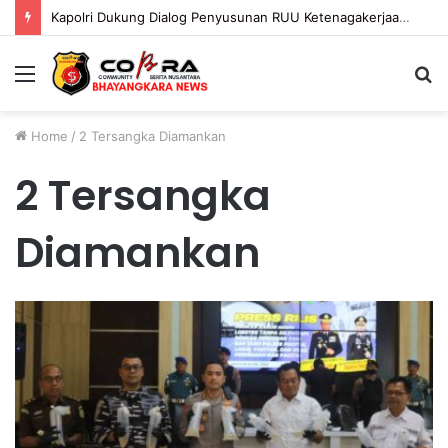
Kapolri Dukung Dialog Penyusunan RUU Ketenagakerjaan, Siap Jadi Jembatan Aspirasi Buruh
Menu
S
fo
Home
/
2 Tersangka Diamankan
2 Tersangka
Diamankan