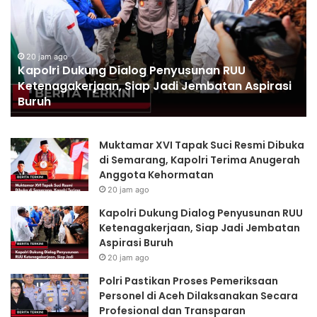
o
r
l
i
r
P
i
20 jam ago
a
Kapolri Dukung Dialog Penyusunan RUU
D
s
Ketenagakerjaan, Siap Jadi Jembatan Aspirasi
u
t
Buruh
k
i
u
k
n
a
Muktamar XVI Tapak Suci Resmi Dibuka
g
n
di Semarang, Kapolri Terima Anugerah
D
P
Anggota Kehormatan
i
r
20 jam ago
a
o
l
s
Kapolri Dukung Dialog Penyusunan RUU
o
e
Ketenagakerjaan, Siap Jadi Jembatan
g
s
Aspirasi Buruh
P
P
20 jam ago
e
e
Polri Pastikan Proses Pemeriksaan
n
m
Personel di Aceh Dilaksanakan Secara
y
e
Profesional dan Transparan
u
r