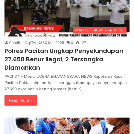
PORTAL HUKUM & KRIMINAL
GondRonG. pTw
30 Mei 2025
0
127
Polres Pacitan Ungkap Penyelundupan
27.650 Benur Ilegal, 2 Tersangka
Diamankan
PACITAN– Media COBRA BHAYANGKARA NEWS Kepolisian Resor
Pacitan Polda Jatim berhasil menggagalkan upaya penyelundupan
27.650 ekor benih bening lobster (benur)…
Read More »
K
P
a
o
p
l