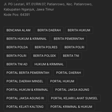
a
i
Jl. PG Lestari, RT.01/RW.07, Patianrowo, Kec. Patianrowo,
n
l
Kabupaten Nganjuk, Jawa Timur
,
a
Kode Pos: 64391
S
k
i
s
a
a
BENCANA ALAM
BERITA DAERAH
BERITA HUKUM
p
n
J
a
BERITA HUKUM & KRIMINAL
BERITA PEMERINTAH
a
k
BERITA POLDA
BERITA POLRES
BERITA POLRI
d
a
i
n
BERITA POLRI
BERITA POLSEK
BERITA TNI
J
S
e
e
BERITA TNI AD
HUKUM & KRIMINAL
m
c
PORTAL BERITA PEMERINTAH
PORTAL DAERAH
b
a
a
r
PORTAL DAERAH MINSEL
PORTAL HUKUM
t
a
PORTAL HUKUM & KRIMINAL
PORTAL JAKSA AGUNG
a
P
n
r
PORTAL JAKSA AGUNG RI
PORTAL KEJARI LAHAT SUMSEL
A
o
s
f
PORTAL KEJATI KALTENG
PORTAL KRIMINAL & HUKUM
p
e