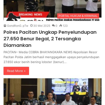
PORTAL HUKUM & KRIMINAL
GondRonG. pTw
30 Mei 2025
0
123
Polres Pacitan Ungkap Penyelundupan
27.650 Benur Ilegal, 2 Tersangka
Diamankan
PACITAN– Media COBRA BHAYANGKARA NEWS Kepolisian Resor
Pacitan Polda Jatim berhasil menggagalkan upaya penyelundupan
27.650 ekor benih bening lobster (benur)…
Read More »