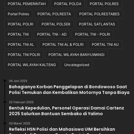
PORTAL PEMERINTAH
PORTAL POLDA
PORTAL POLRES
i
s
r
i
Portal Polres
PORTAL POLRESTA
PORTAL POLRESTABES
a
o
s
n
PORTAL POLRI
PORTAL POLSEK
PORTAL SATLANTAS
i
a
PORTAL TNI
PORTAL TNI - AD
PORTAL TNI - POLRI
B
l
u
d
PORTAL TNI AL
PORTAL TNI AL & POLRI
PORTAL TNI AU
r
a
PORTAL TNI POLRI
PORTAL WILAYAH BANYUWANGI
u
n
h
T
PORTAL WILAYAH KALTENG
Uncategorized
r
a
n
04 Juni 2025
Bahagianya Korban Penggelapan di Bondowoso Saat
s
Polisi Temukan dan Kembalikan Motornya Tanpa Biaya
p
a
22 Februari 2025
r
Bentuk Kepedulian, Personel Operasi Damai Cartenz
a
2025 Salurkan Bantuan Sembako di Yalimo
n
03 Maret 2025
Refleksi HSN Polisi dan Mahasiswa UIM Bersihkan