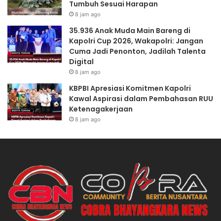
Tumbuh Sesuai Harapan
i
u
8 jam ago
b
t
o
i
35.936 Anak Muda Main Bareng di
w
n
Kapolri Cup 2026, Wakapolri: Jangan
o
M
Cuma Jadi Penonton, Jadilah Talenta
U
o
Digital
n
n
8 jam ago
g
i
KBPBI Apresiasi Komitmen Kapolri
k
t
Kawal Aspirasi dalam Pembahasan RUU
a
o
Ketenagakerjaan
p
r
8 jam ago
A
i
k
n
s
g
i
T
P
a
e
n
r
a
a
m
m
a
p
n