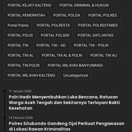
PORTAL KEJATI KALTENG
PORTAL KRIMINAL & HUKUM
d
a
e
r
PORTAL PEMERINTAH
PORTAL POLDA
PORTAL POLRES
l
a
a
p
Portal Polres
PORTAL POLRESTA
PORTAL POLRESTABES
S
a
PORTAL POLRI
PORTAL POLSEK
PORTAL SATLANTAS
a
n
a
PORTAL TNI
PORTAL TNI - AD
PORTAL TNI - POLRI
t
PORTAL TNI AL
PORTAL TNI AL & POLRI
PORTAL TNI AU
K
o
PORTAL TNI POLRI
PORTAL WILAYAH BANYUWANGI
r
b
PORTAL WILAYAH KALTENG
Uncategorized
a
n
17 Januari 2026
T
Polri Hadir Menyembuhkan Luka Bencana, Ratusan
e
Warga Aceh Tengah dan Sekitarnya Terlayani Bakti
r
Kesehatan
l
e
14 Februari 2026
Polres Situbondo Gandeng Ojol Perkuat Pengawasan
l
di Lokasi Rawan Kriminalitas
a