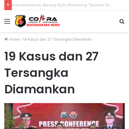
Bhabinkamtibmas Blarang Rutin Monitoring Tanaman Kubis Agar Tumbuh Sesuai Harapan
Menu
S
fo
Home
/
19 Kasus dan 27 Tersangka Diamankan
19 Kasus dan 27
Tersangka
Diamankan