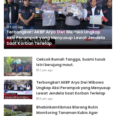
r
a
b
b
o
i
n
n
g
8 jam ago
k
Terbongkar! AKBP Aryo Dwi Wibowo Ungkap
k
a
Aksi Perampok yang Menyusup Lewat Jendela
a
m
Saat Korban Terlelap
r
t
!
i
A
b
Cekcok Rumah Tangga, Suami tusuk
K
m
Istri berujung maut.
B
a
2 jam ago
P
s
A
B
r
l
Terbongkar! AKBP Aryo Dwi Wibowo
y
a
Ungkap Aksi Perampok yang Menyusup
o
r
Lewat Jendela Saat Korban Terlelap
D
a
8 jam ago
w
n
Bhabinkamtibmas Blarang Rutin
i
g
Monitoring Tanaman Kubis Agar
W
R