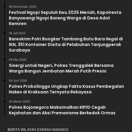
p
09 November 2025
Festival Ngopi Sepuluh Ewu 2025 Meriah, Kapolresta
Banyuwangi Ngopi Bareng Warga di Desa Adat
Kemiren
18 Juli 2025
Bareskrim Polri Bongkar Tambang Batu Bara Ilegal di
IKN, 351 Kontainer Disita di Pelabuhan Tanjungperak
Surabaya
09 Mei 2026
Sinergi untuk Negeri, Polres Trenggalek Bersama
Warga Bangun Jembatan Merah Putih Presisi
04 Juni 2026
Polres Probolinggo Ungkap Fakta Kasus Pembegalan
Nakes di Kraksaan Ternyata Rekayasa
20 Maret 2025
Polres Bojonegoro Maksimalkan KRYD Cegah
Kejahatan dan Aksi Premanisme Berkedok Ormas
BERITA WILAYAH DAERAH MANADO