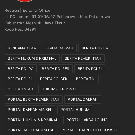
o
K
k
u
Redaksi | Editorial Office :
y
b
Jl. PG Lestari, RT.01/RW.07, Patianrowo, Kec. Patianrowo,
a
i
Kabupaten Nganjuk, Jawa Timur
n
s
Kode Pos: 64391
g
A
M
g
e
a
BENCANA ALAM
BERITA DAERAH
BERITA HUKUM
n
r
BERITA HUKUM & KRIMINAL
BERITA PEMERINTAH
y
T
u
u
BERITA POLDA
BERITA POLRES
BERITA POLRI
s
m
u
b
BERITA POLRI
BERITA POLSEK
BERITA TNI
p
u
BERITA TNI AD
HUKUM & KRIMINAL
L
h
e
S
PORTAL BERITA PEMERINTAH
PORTAL DAERAH
w
e
PORTAL DAERAH MINSEL
PORTAL HUKUM
a
s
t
u
PORTAL HUKUM & KRIMINAL
PORTAL JAKSA AGUNG
J
a
e
i
PORTAL JAKSA AGUNG RI
PORTAL KEJARI LAHAT SUMSEL
n
H