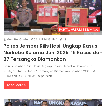
PORTAL HUKUM & KRIMINAL
GondRonG. pTw
04 Juli 2025
0
131
Polres Jember Rilis Hasil Ungkap Kasus
Narkoba Selama Juni 2025, 19 Kasus dan
27 Tersangka Diamankan
Polres Jember Rilis Hasil Ungkap Kasus Narkoba Selama Juni
2025, 19 Kasus dan 27 Tersangka Diamankan Jember,//COBRA
BHAYANGKARA NEWS Kepolisian…
Read More »
T
B
e
h