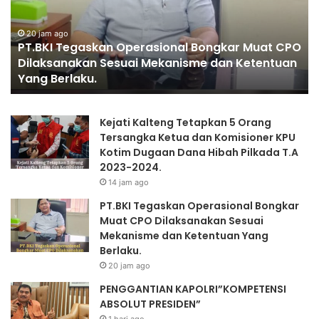
K
G
I
A
T
20 jam ago
N
PT.BKI Tegaskan Operasional Bongkar Muat CPO
e
T
Dilaksanakan Sesuai Mekanisme dan Ketentuan
g
I
Yang Berlaku.
a
A
s
N
k
K
Kejati Kalteng Tetapkan 5 Orang
a
A
Tersangka Ketua dan Komisioner KPU
n
P
Kotim Dugaan Dana Hibah Pilkada T.A
O
O
2023-2024.
p
L
14 jam ago
e
R
r
I
PT.BKI Tegaskan Operasional Bongkar
a
”
Muat CPO Dilaksanakan Sesuai
s
K
Mekanisme dan Ketentuan Yang
i
O
Berlaku.
o
M
20 jam ago
n
P
PENGGANTIAN KAPOLRI”KOMPETENSI
a
E
ABSOLUT PRESIDEN”
l
T
B
E
1 hari ago