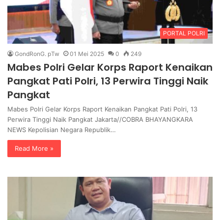
PORTAL POLRI
GondRonG. pTw
01 Mei 2025
0
249
Mabes Polri Gelar Korps Raport Kenaikan
Pangkat Pati Polri, 13 Perwira Tinggi Naik
Pangkat
Mabes Polri Gelar Korps Raport Kenaikan Pangkat Pati Polri, 13
Perwira Tinggi Naik Pangkat Jakarta//COBRA BHAYANGKARA
NEWS Kepolisian Negara Republik…
Read More »
P
P
T
E
.
N
B
G