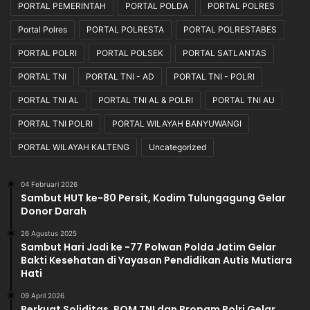
n
PORTAL PEMERINTAH
PORTAL POLDA
PORTAL POLRES
K
Portal Polres
PORTAL POLRESTA
PORTAL POLRESTABES
e
t
PORTAL POLRI
PORTAL POLSEK
PORTAL SATLANTAS
e
PORTAL TNI
PORTAL TNI - AD
PORTAL TNI - POLRI
n
t
PORTAL TNI AL
PORTAL TNI AL & POLRI
PORTAL TNI AU
u
a
PORTAL TNI POLRI
PORTAL WILAYAH BANYUWANGI
n
PORTAL WILAYAH KALTENG
Uncategorized
Y
a
n
04 Februari 2026
g
Sambut HUT ke-80 Persit, Kodim Tulungagung Gelar
B
Donor Darah
e
26 Agustus 2025
r
Sambut Hari Jadi ke -77 Polwan Polda Jatim Gelar
l
Bakti Kesehatan di Yayasan Pendidikan Autis Mutiara
a
Hati
k
u
09 April 2026
Perkuat Soliditas, POM TNI dan Propam Polri Gelar
.