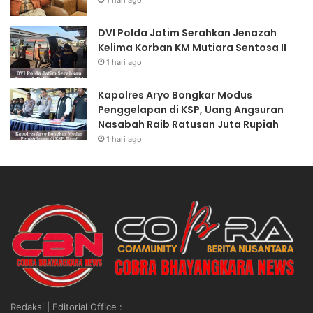
o
N
n
S
DVI Polda Jatim Serahkan Jenazah
g
I
Kelima Korban KM Mutiara Sentosa II
k
A
1 hari ago
a
B
r
S
Kapolres Aryo Bongkar Modus
M
O
Penggelapan di KSP, Uang Angsuran
u
L
Nasabah Raib Ratusan Juta Rupiah
a
U
1 hari ago
t
T
C
P
P
R
O
E
D
S
i
I
l
D
a
E
k
N
s
”
a
Redaksi | Editorial Office :
n