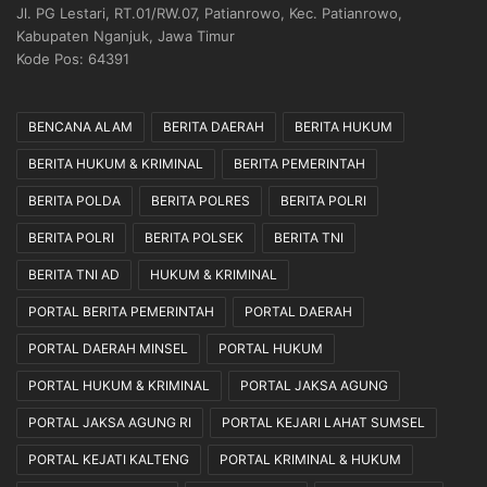
Jl. PG Lestari, RT.01/RW.07, Patianrowo, Kec. Patianrowo,
a
Kabupaten Nganjuk, Jawa Timur
k
Kode Pos: 64391
a
n
S
BENCANA ALAM
BERITA DAERAH
BERITA HUKUM
e
s
BERITA HUKUM & KRIMINAL
BERITA PEMERINTAH
u
a
BERITA POLDA
BERITA POLRES
BERITA POLRI
i
BERITA POLRI
BERITA POLSEK
BERITA TNI
M
e
BERITA TNI AD
HUKUM & KRIMINAL
k
a
PORTAL BERITA PEMERINTAH
PORTAL DAERAH
n
PORTAL DAERAH MINSEL
PORTAL HUKUM
i
s
PORTAL HUKUM & KRIMINAL
PORTAL JAKSA AGUNG
m
PORTAL JAKSA AGUNG RI
PORTAL KEJARI LAHAT SUMSEL
e
d
PORTAL KEJATI KALTENG
PORTAL KRIMINAL & HUKUM
a