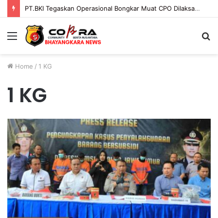
PT.BKI Tegaskan Operasional Bongkar Muat CPO Dilaksanakan Sesuai Mekanisme dan Ketentuan Yang Berlaku.
Menu
S
fo
Home
/
1 KG
1 KG