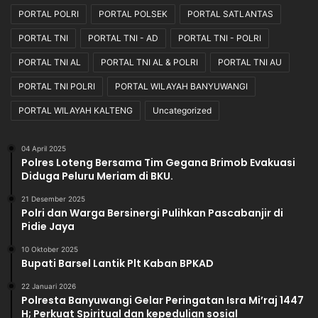
t
PORTAL POLRI
PORTAL POLSEK
PORTAL SATLANTAS
e
PORTAL TNI
PORTAL TNI - AD
PORTAL TNI - POLRI
n
t
PORTAL TNI AL
PORTAL TNI AL & POLRI
PORTAL TNI AU
u
a
PORTAL TNI POLRI
PORTAL WILAYAH BANYUWANGI
n
PORTAL WILAYAH KALTENG
Uncategorized
Y
a
n
04 April 2025
g
Polres Loteng Bersama Tim Gegana Brimob Evakuasi
B
Diduga Peluru Meriam di BKU.‎
e
21 Desember 2025
r
Polri dan Warga Bersinergi Pulihkan Pascabanjir di
l
Pidie Jaya
a
k
10 Oktober 2025
Bupati Barsel Lantik Plt Kaban BPKAD
u
.
22 Januari 2026
Polresta Banyuwangi Gelar Peringatan Isra Mi’raj 1447
H; Perkuat Spiritual dan kepedulian sosial