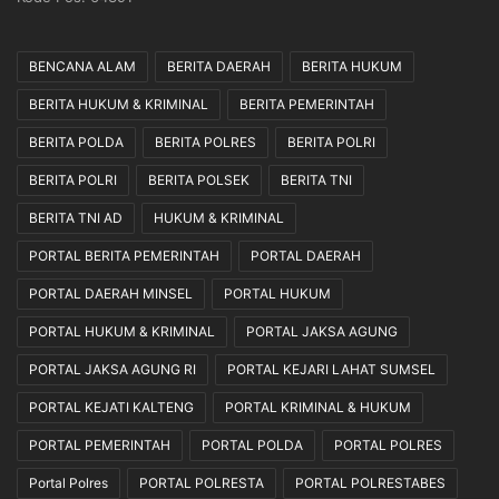
n
S
BENCANA ALAM
BERITA DAERAH
BERITA HUKUM
e
s
BERITA HUKUM & KRIMINAL
BERITA PEMERINTAH
u
a
BERITA POLDA
BERITA POLRES
BERITA POLRI
i
BERITA POLRI
BERITA POLSEK
BERITA TNI
M
e
BERITA TNI AD
HUKUM & KRIMINAL
k
a
PORTAL BERITA PEMERINTAH
PORTAL DAERAH
n
PORTAL DAERAH MINSEL
PORTAL HUKUM
i
s
PORTAL HUKUM & KRIMINAL
PORTAL JAKSA AGUNG
m
PORTAL JAKSA AGUNG RI
PORTAL KEJARI LAHAT SUMSEL
e
d
PORTAL KEJATI KALTENG
PORTAL KRIMINAL & HUKUM
a
n
PORTAL PEMERINTAH
PORTAL POLDA
PORTAL POLRES
K
Portal Polres
PORTAL POLRESTA
PORTAL POLRESTABES
e