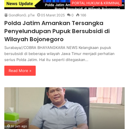
PORTAL HUKUM & KRIMINAL
GondRonG. pTw
05 Maret 2025
0
166
Polda Jatim Amankan Tersangka
Penyelundupan Pupuk Bersubsidi di
Wilayah Bojonegoro
Surabaya//COBRA BHAYANGKARA NEWS Kelangkaan pupuk
bersubsidi di beberapa wilayah Jawa Timur menjadi perhatian
serius Polda Jatim. Hal itu seperti ditegaskan…
Read More »
P
P
T
E
.
N
B
G
K
G
I
A
T
10 jam ago
N