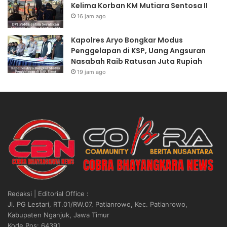
g
I
Kelima Korban KM Mutiara Sentosa II
k
A
16 jam ago
a
B
r
S
Kapolres Aryo Bongkar Modus
M
O
Penggelapan di KSP, Uang Angsuran
u
L
Nasabah Raib Ratusan Juta Rupiah
a
U
19 jam ago
t
T
C
P
P
R
O
E
D
S
i
I
l
D
a
E
k
N
s
”
a
Redaksi | Editorial Office :
n
Jl. PG Lestari, RT.01/RW.07, Patianrowo, Kec. Patianrowo,
a
Kabupaten Nganjuk, Jawa Timur
k
Kode Pos: 64391
a