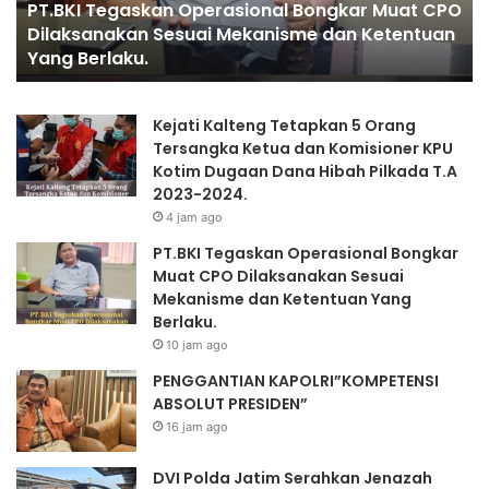
PT.BKI Tegaskan Operasional Bongkar Muat CPO
e
T
Dilaksanakan Sesuai Mekanisme dan Ketentuan
g
I
Yang Berlaku.
a
A
s
N
k
K
Kejati Kalteng Tetapkan 5 Orang
a
A
Tersangka Ketua dan Komisioner KPU
n
P
Kotim Dugaan Dana Hibah Pilkada T.A
O
O
2023-2024.
p
L
4 jam ago
e
R
r
I
PT.BKI Tegaskan Operasional Bongkar
a
”
Muat CPO Dilaksanakan Sesuai
s
K
Mekanisme dan Ketentuan Yang
i
O
Berlaku.
o
M
10 jam ago
n
P
PENGGANTIAN KAPOLRI”KOMPETENSI
a
E
ABSOLUT PRESIDEN”
l
T
B
E
16 jam ago
o
N
n
S
DVI Polda Jatim Serahkan Jenazah