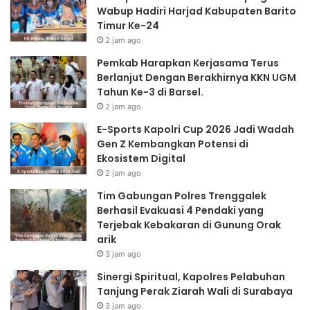
Wabup Hadiri Harjad Kabupaten Barito
Orak
Timur Ke-24
arik
2 jam ago
Pemkab Harapkan Kerjasama Terus
Berlanjut Dengan Berakhirnya KKN UGM
Tahun Ke-3 di Barsel.
2 jam ago
E-Sports Kapolri Cup 2026 Jadi Wadah
Gen Z Kembangkan Potensi di
Ekosistem Digital
2 jam ago
Tim Gabungan Polres Trenggalek
Berhasil Evakuasi 4 Pendaki yang
Terjebak Kebakaran di Gunung Orak
arik
3 jam ago
Sinergi Spiritual, Kapolres Pelabuhan
Tanjung Perak Ziarah Wali di Surabaya
3 jam ago