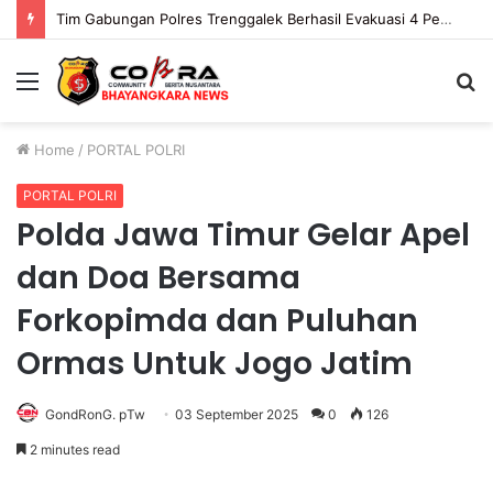
Tim Gabungan Polres Trenggalek Berhasil Evakuasi 4 Pendaki yang Terjebak Kebakaran di Gunung Orak arik
Menu
S
fo
Home
/
PORTAL POLRI
PORTAL POLRI
Polda Jawa Timur Gelar Apel
dan Doa Bersama
Forkopimda dan Puluhan
Ormas Untuk Jogo Jatim
GondRonG. pTw
03 September 2025
0
126
2 minutes read