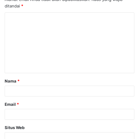
ditandai
*
K
o
m
e
n
t
a
Nama
*
r
*
Email
*
Situs Web