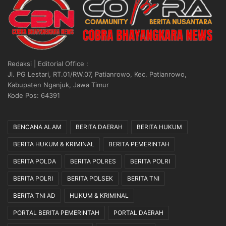
Redaksi | Editorial Office :
Jl. PG Lestari, RT.01/RW.07, Patianrowo, Kec. Patianrowo,
Kabupaten Nganjuk, Jawa Timur
Kode Pos: 64391
BENCANA ALAM
BERITA DAERAH
BERITA HUKUM
BERITA HUKUM & KRIMINAL
BERITA PEMERINTAH
BERITA POLDA
BERITA POLRES
BERITA POLRI
BERITA POLRI
BERITA POLSEK
BERITA TNI
BERITA TNI AD
HUKUM & KRIMINAL
PORTAL BERITA PEMERINTAH
PORTAL DAERAH