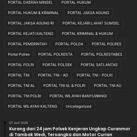
PORTAL DAERAH MINSEL
PORTAL HUKUM
PORTAL HUKUM & KRIMINAL
PORTAL JAKSA AGUNG
PORTAL JAKSA AGUNG RI
PORTAL KEJARI LAHAT SUMSEL
PORTAL KEJATI KALTENG
PORTAL KRIMINAL & HUKUM
PORTAL PEMERINTAH
PORTAL POLDA
PORTAL POLRES
Portal Polres
PORTAL POLRESTA
PORTAL POLRESTABES
PORTAL POLRI
PORTAL POLSEK
PORTAL SATLANTAS
PORTAL TNI
PORTAL TNI - AD
PORTAL TNI - POLRI
PORTAL TNI AL
PORTAL TNI AL & POLRI
PORTAL TNI AU
PORTAL TNI POLRI
PORTAL WILAYAH BANYUWANGI
PORTAL WILAYAH KALTENG
Uncategorized
07 Juni 2026
Kurang dari 24 jam Polsek Kenjeran Ungkap Curanmor
di Tambak Wedi, Tersangka dan Motor Curian