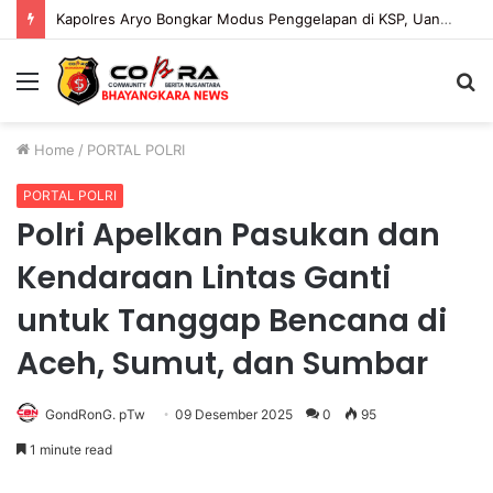
Kapolres Aryo Bongkar Modus Penggelapan di KSP, Uang Angsuran Nasabah Raib Ratusan Juta Rupiah
Menu
S
fo
Home
/
PORTAL POLRI
PORTAL POLRI
Polri Apelkan Pasukan dan
Kendaraan Lintas Ganti
untuk Tanggap Bencana di
Aceh, Sumut, dan Sumbar
GondRonG. pTw
09 Desember 2025
0
95
1 minute read