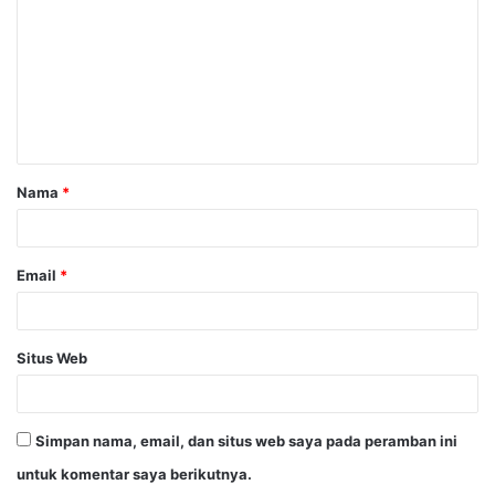
m
e
n
t
a
Nama
*
r
*
Email
*
Situs Web
Simpan nama, email, dan situs web saya pada peramban ini
untuk komentar saya berikutnya.