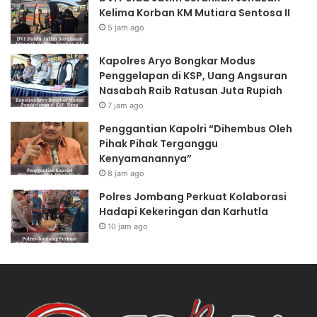
Kelima Korban KM Mutiara Sentosa II
5 jam ago
Kapolres Aryo Bongkar Modus
Penggelapan di KSP, Uang Angsuran
Nasabah Raib Ratusan Juta Rupiah
7 jam ago
Penggantian Kapolri “Dihembus Oleh
Pihak Pihak Terganggu
Kenyamanannya”
8 jam ago
Polres Jombang Perkuat Kolaborasi
Hadapi Kekeringan dan Karhutla
10 jam ago