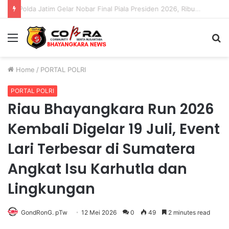
Polda Jatim Gelar Nobar Final Piala Presiden 2026, Ribuan Bonek Mania Dukung Persebaya dari Lapangan Mapolda
Menu
S
fo
Home
/
PORTAL POLRI
PORTAL POLRI
Riau Bhayangkara Run 2026
Kembali Digelar 19 Juli, Event
Lari Terbesar di Sumatera
Angkat Isu Karhutla dan
Lingkungan
GondRonG. pTw
12 Mei 2026
0
49
2 minutes read