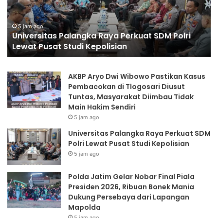
Piala
Pa
Presiden
Mu
5 jam ago
Polda Jatim Gelar Nobar Final Piala Presiden
2026,
Sa
2026, Ribuan Bonek Mania Dukung Persebaya
Ribuan
H
dari Lapangan Mapolda
Bonek
Ke
Mania
RI
Dukung
ke
AKBP Aryo Dwi Wibowo Pastikan Kasus
Persebaya
81
Pembacokan di Tlogosari Diusut
dari
Tuntas, Masyarakat Diimbau Tidak
Lapangan
Main Hakim Sendiri
Mapolda
5 jam ago
Universitas Palangka Raya Perkuat SDM
Polri Lewat Pusat Studi Kepolisian
5 jam ago
Polda Jatim Gelar Nobar Final Piala
Presiden 2026, Ribuan Bonek Mania
Dukung Persebaya dari Lapangan
Mapolda
5 jam ago