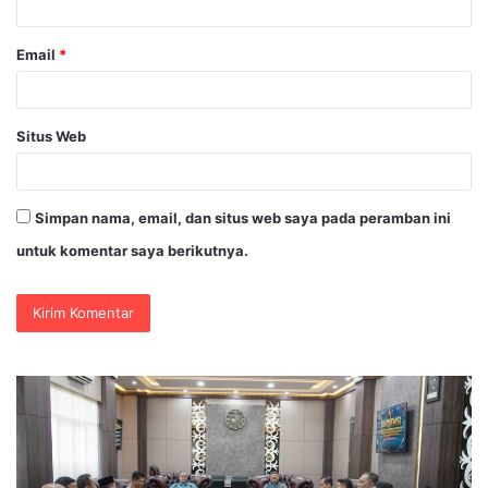
*
Email
*
Situs Web
Simpan nama, email, dan situs web saya pada peramban ini
untuk komentar saya berikutnya.
Polda
Po
Jatim
Bli
Gelar
Ko
Nobar
Ge
Final
Ge