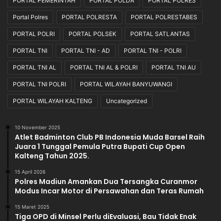
PORTAL PEMERINTAH
PORTAL POLDA
PORTAL POLRES
Portal Polres
PORTAL POLRESTA
PORTAL POLRESTABES
PORTAL POLRI
PORTAL POLSEK
PORTAL SATLANTAS
PORTAL TNI
PORTAL TNI - AD
PORTAL TNI - POLRI
PORTAL TNI AL
PORTAL TNI AL & POLRI
PORTAL TNI AU
PORTAL TNI POLRI
PORTAL WILAYAH BANYUWANGI
PORTAL WILAYAH KALTENG
Uncategorized
10 November 2025
Atlet Badminton Club PB Indonesia Muda Barsel Raih
Juara 1 Tunggal Pemula Putra Bupati Cup Open
Kalteng Tahun 2025.
15 April 2026
Polres Madiun Amankan Dua Tersangka Curanmor
Modus Incar Motor di Persawahan dan Teras Rumah
15 Maret 2025
Tiga OPD di Minsel Perlu diEvaluasi, Bau Tidak Enak