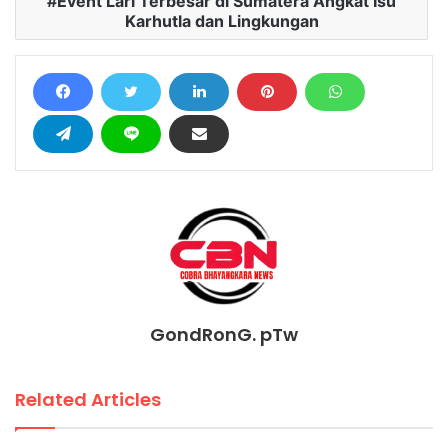
Event Lari Terbesar di Sumatera Angkat Isu
Karhutla dan Lingkungan
GondRonG. pTw
Related Articles