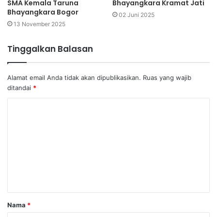
SMA Kemala Taruna
Bhayangkara Kramat Jati
Bhayangkara Bogor
02 Juni 2025
13 November 2025
Tinggalkan Balasan
Alamat email Anda tidak akan dipublikasikan.
Ruas yang wajib
ditandai
*
K
o
m
e
n
t
a
Nama
*
r