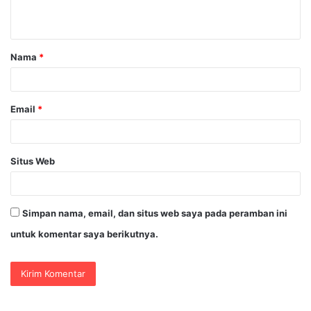
t
a
Nama
*
r
*
Email
*
Situs Web
Simpan nama, email, dan situs web saya pada peramban ini
untuk komentar saya berikutnya.