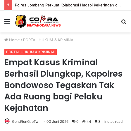
Polres Jombang Perkuat Kolaborasi Hadapi Kekeringan dan Karhutla
Menu
S
fo
Home
/
PORTAL HUKUM & KRIMINAL
PORTAL HUKUM & KRIMINAL
Empat Kasus Kriminal
Berhasil Diungkap, Kapolres
Bondowoso Tegaskan Tak
Ada Ruang bagi Pelaku
Kejahatan
GondRonG. pTw
03 Juni 2026
0
44
3 minutes read