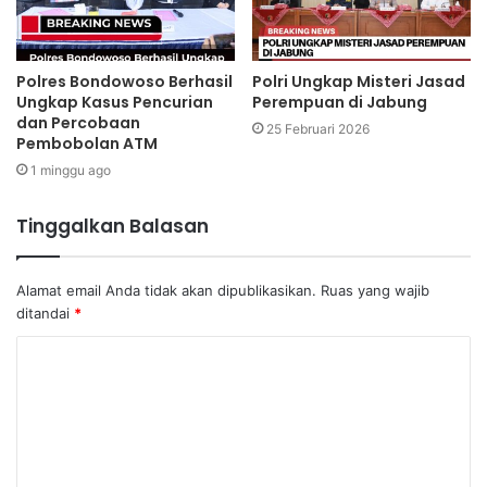
Polres Bondowoso Berhasil
Polri Ungkap Misteri Jasad
Ungkap Kasus Pencurian
Perempuan di Jabung
dan Percobaan
25 Februari 2026
Pembobolan ATM
1 minggu ago
Tinggalkan Balasan
Alamat email Anda tidak akan dipublikasikan.
Ruas yang wajib
ditandai
*
K
o
m
e
n