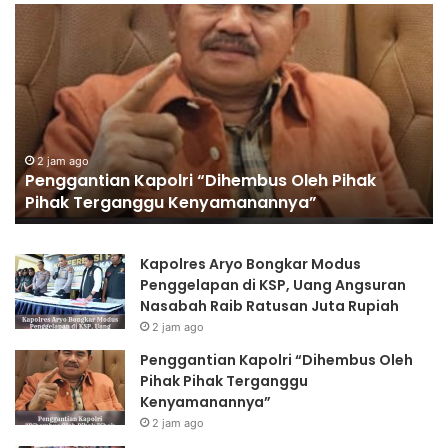
Polres
Pe
Jombang
Ka
Perkuat
“D
Kolaborasi
Ol
Hadapi
Pi
Kekeringan
Pi
dan
Te
Karhutla
Ke
4 jam ago
Polres Jombang Perkuat Kolaborasi Hadapi
Kekeringan dan Karhutla
Kapolres Aryo Bongkar Modus
Penggelapan di KSP, Uang Angsuran
Nasabah Raib Ratusan Juta Rupiah
2 jam ago
Penggantian Kapolri “Dihembus Oleh
Pihak Pihak Terganggu
Kenyamanannya”
2 jam ago