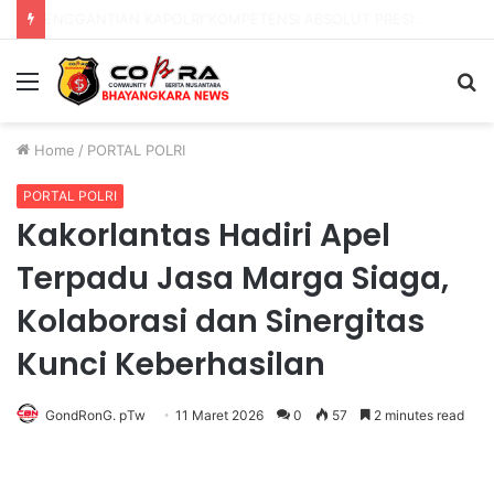
PENGGANTIAN KAPOLRI”KOMPETENSI ABSOLUT PRESIDEN”
Menu
S
fo
Home
/
PORTAL POLRI
PORTAL POLRI
Kakorlantas Hadiri Apel
Terpadu Jasa Marga Siaga,
Kolaborasi dan Sinergitas
Kunci Keberhasilan
GondRonG. pTw
11 Maret 2026
0
57
2 minutes read