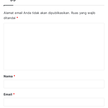
Alamat email Anda tidak akan dipublikasikan.
Ruas yang wajib
ditandai
*
K
o
m
e
n
t
a
Nama
*
r
*
Email
*