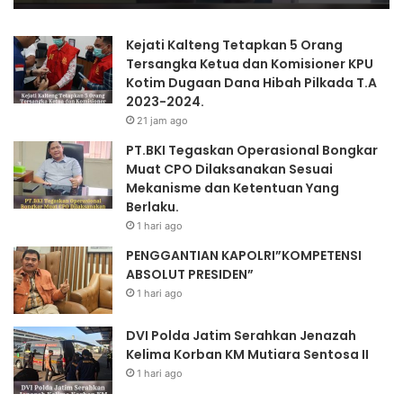
Kejati Kalteng Tetapkan 5 Orang
Tersangka Ketua dan Komisioner KPU
Kotim Dugaan Dana Hibah Pilkada T.A
2023-2024.
21 jam ago
PT.BKI Tegaskan Operasional Bongkar
Muat CPO Dilaksanakan Sesuai
Mekanisme dan Ketentuan Yang
Berlaku.
1 hari ago
PENGGANTIAN KAPOLRI”KOMPETENSI
ABSOLUT PRESIDEN”
1 hari ago
DVI Polda Jatim Serahkan Jenazah
Kelima Korban KM Mutiara Sentosa II
1 hari ago