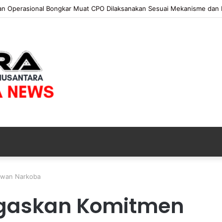
 Operasional Bongkar Muat CPO Dilaksanakan Sesuai Mekanisme dan Ke
awan Narkoba
K
e
egaskan Komitmen
j
a
t
18 jam ago