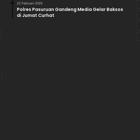
22 Februari 2025
a
Polres Pasuruan Gandeng Media Gelar Baksos
n
di Jumat Curhat
a
H
i
b
a
h
P
i
l
k
a
d
a
T
.
A
2
0
2