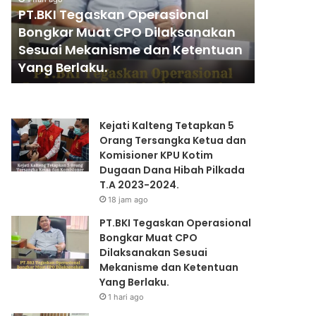
I
A
PT.BKI Tegaskan Operasional
1 hari ago
T
N
Bongkar Muat CPO Dilaksanakan
PENGGA
e
T
Sesuai Mekanisme dan Ketentuan
KAPOLRI
g
I
Yang Berlaku.
PRESIDE
a
A
s
N
k
K
a
A
Kejati Kalteng Tetapkan 5
n
P
Orang Tersangka Ketua dan
O
O
Komisioner KPU Kotim
p
L
Dugaan Dana Hibah Pilkada
e
R
T.A 2023-2024.
r
I
18 jam ago
a
”
s
K
PT.BKI Tegaskan Operasional
i
O
Bongkar Muat CPO
o
M
Dilaksanakan Sesuai
n
P
Mekanisme dan Ketentuan
a
E
Yang Berlaku.
l
T
1 hari ago
B
E