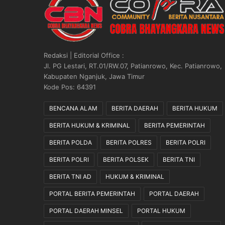
s
u
r
a
n
Redaksi | Editorial Office :
N
Jl. PG Lestari, RT.01/RW.07, Patianrowo, Kec. Patianrowo,
a
Kabupaten Nganjuk, Jawa Timur
s
Kode Pos: 64391
a
b
BENCANA ALAM
BERITA DAERAH
BERITA HUKUM
a
BERITA HUKUM & KRIMINAL
BERITA PEMERINTAH
h
R
BERITA POLDA
BERITA POLRES
BERITA POLRI
a
i
BERITA POLRI
BERITA POLSEK
BERITA TNI
b
BERITA TNI AD
HUKUM & KRIMINAL
R
a
PORTAL BERITA PEMERINTAH
PORTAL DAERAH
t
u
PORTAL DAERAH MINSEL
PORTAL HUKUM
s