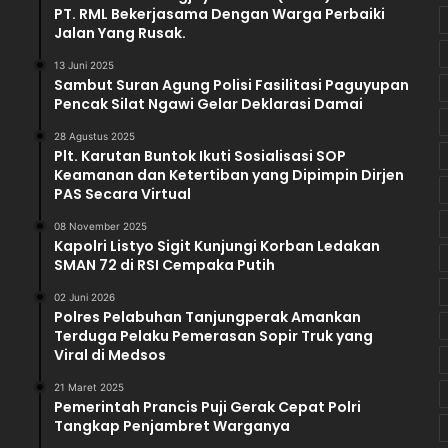
PT. RML Bekerjasama Dengan Warga Perbaiki
s
Jalan Yang Rusak.
i
o
13 Juni 2025
Sambut Suran Agung Polisi Fasilitasi Paguyupan
n
Pencak Silat Ngawi Gelar Deklarasi Damai
e
r
28 Agustus 2025
K
Plt. Karutan Buntok Ikuti Sosialisasi SOP
P
Keamanan dan Ketertiban yang Dipimpin Dirjen
U
PAS Secara Virtual
K
08 November 2025
o
Kapolri Listyo Sigit Kunjungi Korban Ledakan
t
SMAN 72 di RSI Cempaka Putih
i
m
02 Juni 2026
D
Polres Pelabuhan Tanjungperak Amankan
Terduga Pelaku Pemerasan Sopir Truk yang
u
Viral di Medsos
g
a
21 Maret 2025
a
Pemerintah Prancis Puji Gerak Cepat Polri
n
Tangkap Penjambret Warganya
D