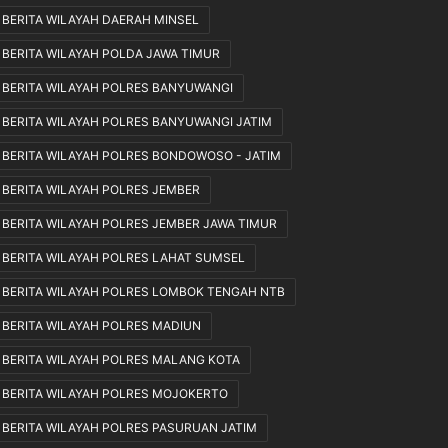
BERITA WILAYAH DAERAH MINSEL
k
a
BERITA WILAYAH POLDA JAWA TIMUR
n
S
BERITA WILAYAH POLRES BANYUWANGI
e
BERITA WILAYAH POLRES BANYUWANGI JATIM
s
u
BERITA WILAYAH POLRES BONDOWOSO - JATIM
a
i
BERITA WILAYAH POLRES JEMBER
M
BERITA WILAYAH POLRES JEMBER JAWA TIMUR
e
k
BERITA WILAYAH POLRES LAHAT SUMSEL
a
BERITA WILAYAH POLRES LOMBOK TENGAH NTB
n
i
BERITA WILAYAH POLRES MADIUN
s
m
BERITA WILAYAH POLRES MALANG KOTA
e
BERITA WILAYAH POLRES MOJOKERTO
d
a
BERITA WILAYAH POLRES PASURUAN JATIM
n