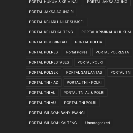
PORTAL HUKUM & KRIMINAL
PORTAL JAKSA AGUNG
a
n
PORTAL JAKSA AGUNG RI
J
PORTAL KEJARI LAHAT SUMSEL
u
t
PORTAL KEJATI KALTENG
PORTAL KRIMINAL & HUKUM
a
R
PORTAL PEMERINTAH
PORTAL POLDA
u
PORTAL POLRES
Portal Polres
PORTAL POLRESTA
p
i
PORTAL POLRESTABES
PORTAL POLRI
a
PORTAL POLSEK
PORTAL SATLANTAS
PORTAL TNI
h
PORTAL TNI - AD
PORTAL TNI - POLRI
PORTAL TNI AL
PORTAL TNI AL & POLRI
PORTAL TNI AU
PORTAL TNI POLRI
PORTAL WILAYAH BANYUWANGI
PORTAL WILAYAH KALTENG
Uncategorized