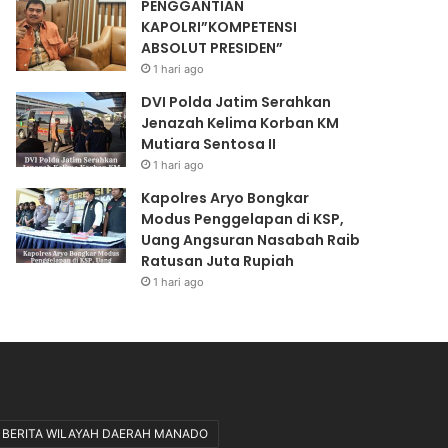
PENGGANTIAN
o
N
KAPOLRI”KOMPETENSI
n
S
ABSOLUT PRESIDEN”
g
I
k
A
1 hari ago
a
B
DVI Polda Jatim Serahkan
r
S
Jenazah Kelima Korban KM
M
O
Mutiara Sentosa II
u
L
1 hari ago
a
U
t
T
Kapolres Aryo Bongkar
C
P
Modus Penggelapan di KSP,
P
R
Uang Angsuran Nasabah Raib
O
E
Ratusan Juta Rupiah
D
S
1 hari ago
i
I
l
D
a
E
k
N
s
”
a
n
BERITA WILAYAH DAERAH MANADO
a