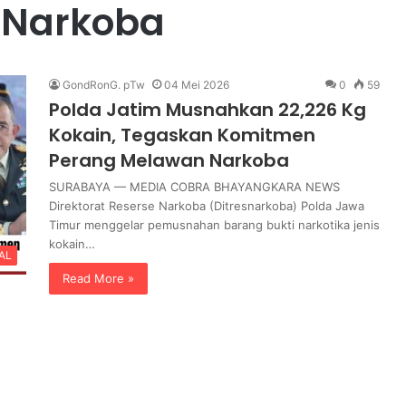
 Narkoba
i
r Modus
Kejati Kalteng Tetapkan 5 Orang
K
ang
Tersangka Ketua dan Komisioner
a
b Ratusan
KPU Kotim Dugaan Dana Hibah
l
Pilkada T.A 2023-2024.
GondRonG. pTw
04 Mei 2026
0
59
t
Polda Jatim Musnahkan 22,226 Kg
e
n
Kokain, Tegaskan Komitmen
g
Perang Melawan Narkoba
T
e
SURABAYA — MEDIA COBRA BHAYANGKARA NEWS
t
Direktorat Reserse Narkoba (Ditresnarkoba) Polda Jawa
a
Timur menggelar pemusnahan barang bukti narkotika jenis
p
kokain…
AL
k
Read More »
a
n
5
O
r
a
n