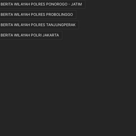
K
BERITA WILAYAH POLRES PONOROGO - JATIM
e
BERITA WILAYAH POLRES PROBOLINGGO
t
e
BERITA WILAYAH POLRES TANJUNGPERAK
n
BERITA WILAYAH POLRI JAKARTA
t
u
a
n
Y
a
n
g
B
e
r
l
a
k
u
.