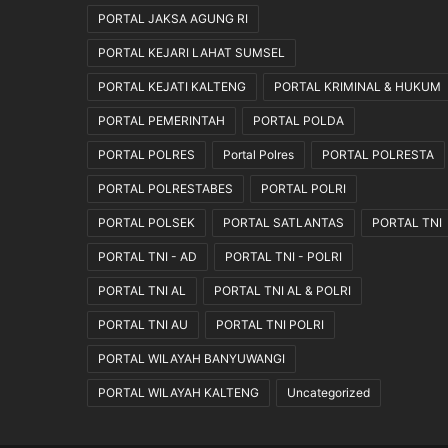
G
PORTAL JAKSA AGUNG RI
r
PORTAL KEJARI LAHAT SUMSEL
a
t
PORTAL KEJATI KALTENG
PORTAL KRIMINAL & HUKUM
i
s
PORTAL PEMERINTAH
PORTAL POLDA
PORTAL POLRES
Portal Polres
PORTAL POLRESTA
PORTAL POLRESTABES
PORTAL POLRI
PORTAL POLSEK
PORTAL SATLANTAS
PORTAL TNI
PORTAL TNI - AD
PORTAL TNI - POLRI
PORTAL TNI AL
PORTAL TNI AL & POLRI
PORTAL TNI AU
PORTAL TNI POLRI
PORTAL WILAYAH BANYUWANGI
PORTAL WILAYAH KALTENG
Uncategorized