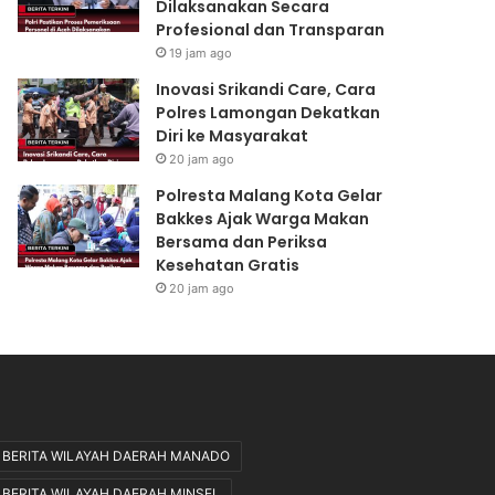
Dilaksanakan Secara
n
s
Profesional dan Transparan
a
a
n
a
19 jam ago
R
n
Inovasi Srikandi Care, Cara
U
P
Polres Lamongan Dekatkan
U
e
Diri ke Masyarakat
K
r
20 jam ago
e
s
t
o
Polresta Malang Kota Gelar
e
n
Bakkes Ajak Warga Makan
n
e
Bersama dan Periksa
a
l
Kesehatan Gratis
g
d
20 jam ago
a
i
k
A
e
c
r
e
j
h
a
D
a
i
BERITA WILAYAH DAERAH MANADO
n
l
BERITA WILAYAH DAERAH MINSEL
,
a