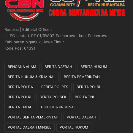
Redaksi | Editorial Office :
Jl. PG Lestari, RT.01/RW.07, Patianrowo, Kec. Patianrowo,
Kabupaten Nganjuk, Jawa Timur
Kode Pos: 64391
BENCANA ALAM
BERITA DAERAH
BERITA HUKUM
BERITA HUKUM & KRIMINAL
BERITA PEMERINTAH
BERITA POLDA
BERITA POLRES
BERITA POLRI
BERITA POLRI
BERITA POLSEK
BERITA TNI
BERITA TNI AD
HUKUM & KRIMINAL
PORTAL BERITA PEMERINTAH
PORTAL DAERAH
PORTAL DAERAH MINSEL
PORTAL HUKUM