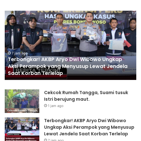
Terbongkar!
Bh
AKBP
Bl
Aryo
Ru
Dwi
Mo
Wibowo
Ta
Ungkap
Ku
Aksi
Ag
7 jam ago
Terbongkar! AKBP Aryo Dwi Wibowo Ungkap
Perampok
T
Aksi Perampok yang Menyusup Lewat Jendela
yang
Se
Saat Korban Terlelap
Menyusup
Ha
Lewat
Jendela
Cekcok Rumah Tangga, Suami tusuk
Saat
Istri berujung maut.
Korban
Terlelap
1 jam ago
Terbongkar! AKBP Aryo Dwi Wibowo
Ungkap Aksi Perampok yang Menyusup
Lewat Jendela Saat Korban Terlelap
7 jam ago