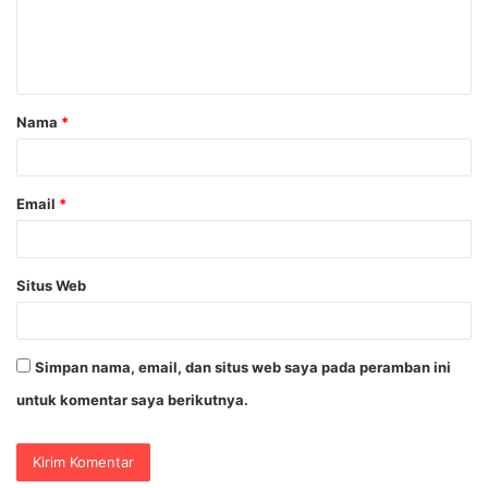
n
t
a
Nama
*
r
*
Email
*
Situs Web
Simpan nama, email, dan situs web saya pada peramban ini
untuk komentar saya berikutnya.