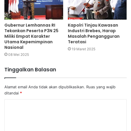
Gubernur Lemhannas RI
Kapolri Tinjau Kawasan
Tekankan Peserta P3N 25
Industri Brebes, Harap
Miliki Empat Karakter
Masalah Pengangguran
Utama Kepemimpinan
Teratasi
Nasional
19 Maret 2025
08 Mei 2025
Tinggalkan Balasan
Alamat email Anda tidak akan dipublikasikan.
Ruas yang wajib
ditandai
*
K
o
m
e