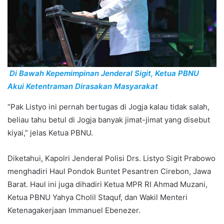
Di Bawah Kepemimpinan Jenderal Sigit, Ketua PBNU
Akui Ketentraman Dirasakan Masyarakat
“Pak Listyo ini pernah bertugas di Jogja kalau tidak salah,
beliau tahu betul di Jogja banyak jimat-jimat yang disebut
kiyai,” jelas Ketua PBNU.
Diketahui, Kapolri Jenderal Polisi Drs. Listyo Sigit Prabowo
menghadiri Haul Pondok Buntet Pesantren Cirebon, Jawa
Barat. Haul ini juga dihadiri Ketua MPR RI Ahmad Muzani,
Ketua PBNU Yahya Cholil Staquf, dan Wakil Menteri
Ketenagakerjaan Immanuel Ebenezer.