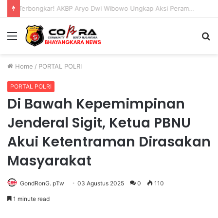
Bhabinkamtibmas Blarang Rutin Monitoring Tanaman Kubis Agar Tumbuh Sesuai Harapan
Menu
S
fo
Home
/
PORTAL POLRI
PORTAL POLRI
Di Bawah Kepemimpinan
Jenderal Sigit, Ketua PBNU
Akui Ketentraman Dirasakan
Masyarakat
GondRonG. pTw
03 Agustus 2025
0
110
1 minute read