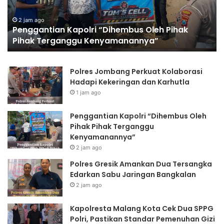
n
G
t
r
2 jam ago
Penggantian Kapolri “Dihembus Oleh Pihak
i
e
Pihak Terganggu Kenyamanannya”
a
s
n
i
K
k
Polres Jombang Perkuat Kolaborasi
a
A
Hadapi Kekeringan dan Karhutla
p
m
1 jam ago
o
a
l
n
r
k
Penggantian Kapolri “Dihembus Oleh
i
a
Pihak Pihak Terganggu
“
n
Kenyamanannya”
D
D
2 jam ago
i
u
Polres Gresik Amankan Dua Tersangka
h
a
Edarkan Sabu Jaringan Bangkalan
e
T
2 jam ago
m
e
b
r
Kapolresta Malang Kota Cek Dua SPPG
u
s
Polri, Pastikan Standar Pemenuhan Gizi
s
a