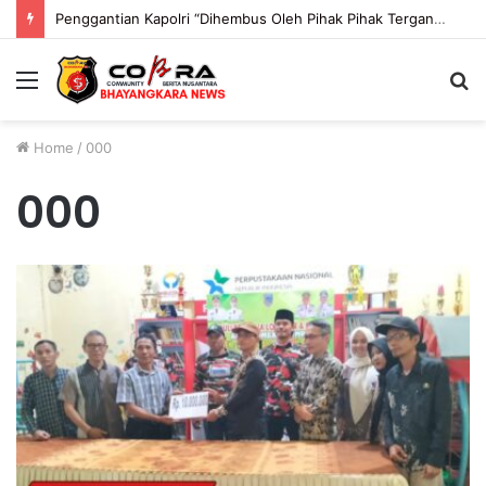
Penggantian Kapolri “Dihembus Oleh Pihak Pihak Terganggu Kenyamanannya”
Menu
S
fo
Home
/
000
000