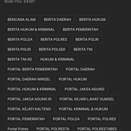
Kode Pos: 64391
g
a
u
n
K
B
BENCANA ALAM
BERITA DAERAH
BERITA HUKUM
e
a
n
n
BERITA HUKUM & KRIMINAL
BERITA PEMERINTAH
y
g
a
k
BERITA POLDA
BERITA POLRES
BERITA POLRI
m
a
BERITA POLRI
BERITA POLSEK
BERITA TNI
a
l
n
a
BERITA TNI AD
HUKUM & KRIMINAL
a
n
n
PORTAL BERITA PEMERINTAH
PORTAL DAERAH
n
PORTAL DAERAH MINSEL
PORTAL HUKUM
y
a
PORTAL HUKUM & KRIMINAL
PORTAL JAKSA AGUNG
”
PORTAL JAKSA AGUNG RI
PORTAL KEJARI LAHAT SUMSEL
PORTAL KEJATI KALTENG
PORTAL KRIMINAL & HUKUM
PORTAL PEMERINTAH
PORTAL POLDA
PORTAL POLRES
Portal Polres
PORTAL POLRESTA
PORTAL POLRESTABES