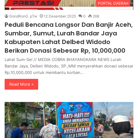
PORTAL DAERAH
GondRonG. pTw
12 Desember 2025
0
268
Peduli Bencana Longsor Dan Banjir Aceh,
Sumbar, Sumut, Lurah Bandar Jaya
Kabupaten Lahat Delbed Widodo
Berikan Donasi Sebesar Rp, 10,000,000
Lahat Sum-Sel // MEDIA COBRA BHAYANGKARA NEWS Lurah
Bandar Jaya, Delbet Widodo, SP.,MM menyerahkan donasi sebesar
Rp,10,000,000 untuk membantu korban…
Read More »
P
P
e
o
n
l
g
r
g
e
a
s