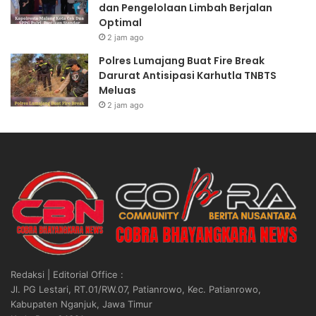
dan Pengelolaan Limbah Berjalan
O
n
Optimal
l
g
e
2 jam ago
k
h
a
Polres Lumajang Buat Fire Break
P
E
Darurat Antisipasi Karhutla TNBTS
i
d
Meluas
h
a
2 jam ago
a
r
k
k
P
a
i
n
h
S
a
a
k
b
T
u
e
J
r
a
g
r
Redaksi | Editorial Office :
a
i
Jl. PG Lestari, RT.01/RW.07, Patianrowo, Kec. Patianrowo,
n
n
Kabupaten Nganjuk, Jawa Timur
g
g