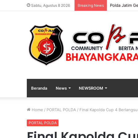
Polres Blitar 
Sabtu, Agustus 8 2026
Breaking News
Beranda
News
NEWSROOM
Home
/
PORTAL POLDA
/
Final Kapolda Cup 4 Berlangsu
PORTAL POLDA
Final Kapolda Cu