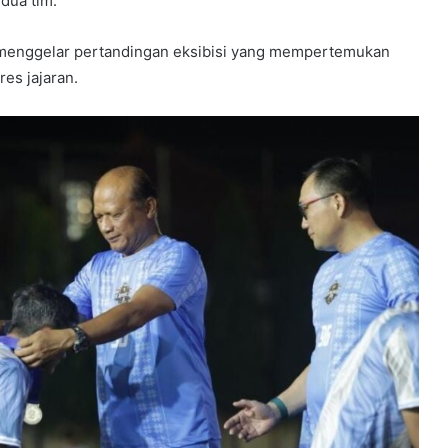
dua tim.
lu menggelar pertandingan eksibisi yang mempertemukan
es jajaran.