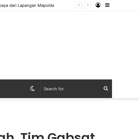
Log
Sidebar
In
Switch
Search
skin
for
ah, Tim Gabsat