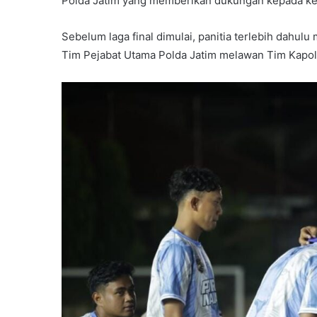
Polda Jatim yang memberikan dukungan kepada ke
Sebelum laga final dimulai, panitia terlebih dahu
Tim Pejabat Utama Polda Jatim melawan Tim Kapolr