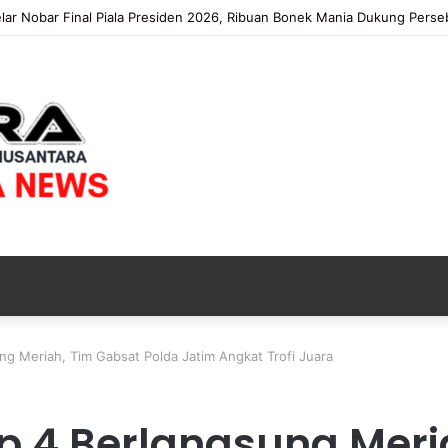
Kota Gelar Gerakan Pangan Murah Sambut HUT Kemerdekaan RI ke-81
ng Meriah, Tim Gabsat Polda Jatim Angkat Trofi Juara
p 4 Berlangsung Meri