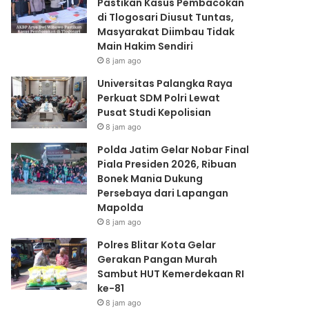
Pastikan Kasus Pembacokan
Lapangan
di Tlogosari Diusut Tuntas,
Mapolda
Masyarakat Diimbau Tidak
Main Hakim Sendiri
8 jam ago
Universitas Palangka Raya
Perkuat SDM Polri Lewat
Pusat Studi Kepolisian
8 jam ago
Polda Jatim Gelar Nobar Final
Piala Presiden 2026, Ribuan
Bonek Mania Dukung
Persebaya dari Lapangan
Mapolda
8 jam ago
Polres Blitar Kota Gelar
Gerakan Pangan Murah
Sambut HUT Kemerdekaan RI
ke-81
8 jam ago