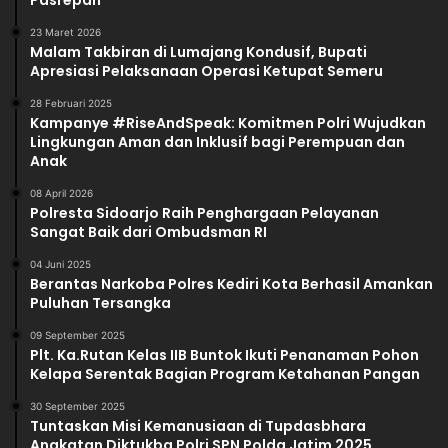
Pasrepan
23 Maret 2026
Malam Takbiran di Lumajang Kondusif, Bupati
Apresiasi Pelaksanaan Operasi Ketupat Semeru
28 Februari 2025
Kampanye #RiseAndSpeak: Komitmen Polri Wujudkan
Lingkungan Aman dan Inklusif bagi Perempuan dan
Anak
08 April 2026
Polresta Sidoarjo Raih Penghargaan Pelayanan
Sangat Baik dari Ombudsman RI
04 Juni 2025
Berantas Narkoba Polres Kediri Kota Berhasil Amankan
Puluhan Tersangka
09 September 2025
Plt. Ka.Rutan Kelas IIB Buntok Ikuti Penanaman Pohon
Kelapa Serentak Bagian Program Ketahanan Pangan
30 September 2025
Tuntaskan Misi Kemanusiaan di Tupdasbhara
Angkatan Diktukba Polri SPN Polda Jatim 2025