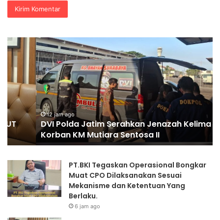
DVI
Ka
Polda
Ar
Jatim
Bo
Serahkan
M
Jenazah
Pe
Kelima
di
Korban
KS
KM
U
12 jam ago
DVI Polda Jatim Serahkan Jenazah Kelima
Mutiara
An
Korban KM Mutiara Sentosa II
Sentosa
Na
II
Ra
Ra
PT.BKI Tegaskan Operasional Bongkar
Ju
Muat CPO Dilaksanakan Sesuai
Ru
Mekanisme dan Ketentuan Yang
Berlaku.
6 jam ago