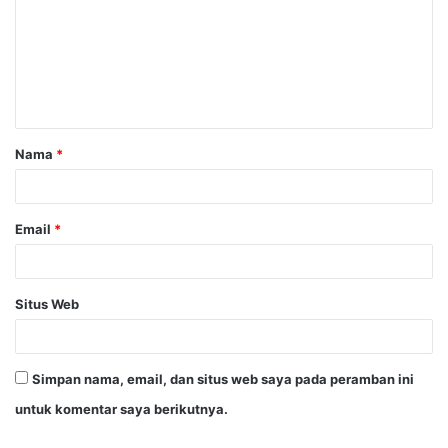
m
e
n
t
a
Nama
*
r
*
Email
*
Situs Web
Simpan nama, email, dan situs web saya pada peramban ini
untuk komentar saya berikutnya.