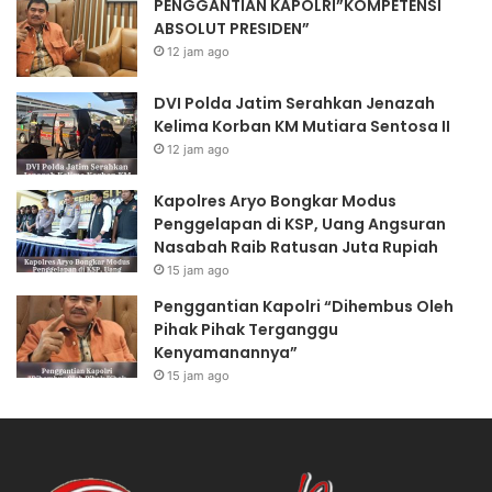
PENGGANTIAN KAPOLRI”KOMPETENSI
ABSOLUT PRESIDEN”
12 jam ago
DVI Polda Jatim Serahkan Jenazah
Kelima Korban KM Mutiara Sentosa II
12 jam ago
Kapolres Aryo Bongkar Modus
Penggelapan di KSP, Uang Angsuran
Nasabah Raib Ratusan Juta Rupiah
15 jam ago
Penggantian Kapolri “Dihembus Oleh
Pihak Pihak Terganggu
Kenyamanannya”
15 jam ago