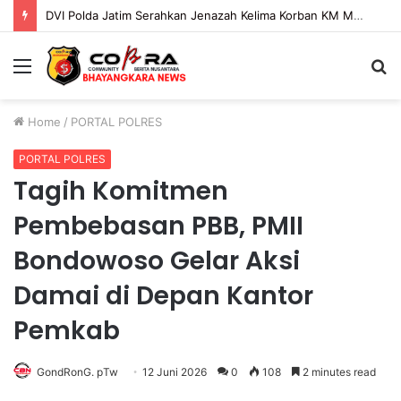
DVI Polda Jatim Serahkan Jenazah Kelima Korban KM Mutiara Sentosa II
Menu
S
fo
Home
/
PORTAL POLRES
PORTAL POLRES
Tagih Komitmen
Pembebasan PBB, PMII
Bondowoso Gelar Aksi
Damai di Depan Kantor
Pemkab
GondRonG. pTw
12 Juni 2026
0
108
2 minutes read