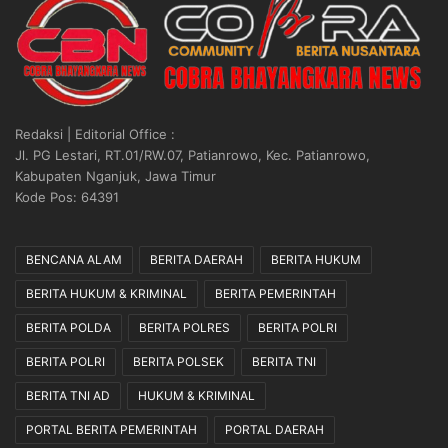
Redaksi | Editorial Office :
Jl. PG Lestari, RT.01/RW.07, Patianrowo, Kec. Patianrowo,
Kabupaten Nganjuk, Jawa Timur
Kode Pos: 64391
BENCANA ALAM
BERITA DAERAH
BERITA HUKUM
BERITA HUKUM & KRIMINAL
BERITA PEMERINTAH
BERITA POLDA
BERITA POLRES
BERITA POLRI
BERITA POLRI
BERITA POLSEK
BERITA TNI
BERITA TNI AD
HUKUM & KRIMINAL
PORTAL BERITA PEMERINTAH
PORTAL DAERAH