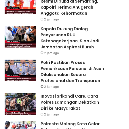
Resmi Dibuka di Semarang,
Kapolri Terima Anugerah
Anggota Kehormatan
2 jam ago
Kapolri Dukung Dialog
Penyusunan RUU
Ketenagakerjaan, Siap Jadi
Jembatan Aspirasi Buruh
2 jam ago
Polri Pastikan Proses
Pemeriksaan Personel di Aceh
Dilaksanakan Secara
Profesional dan Transparan
2 jam ago
Inovasi Srikandi Care, Cara
Polres Lamongan Dekatkan
Diri ke Masyarakat
2 jam ago
Polresta Malang Kota Gelar