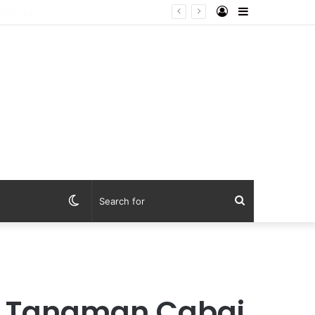
Log
Sidebar
dan Transparan
In
Switch
Search
skin
for
u Tanaman Cabai