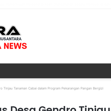
 Proses Pemeriksaan Personel di Aceh Dilaksanakan Secara Profesional 
o Tinjau Tanaman Cabai dalam Program Pekarangan Pangan Bergizi
s Desa Gendro Tinja