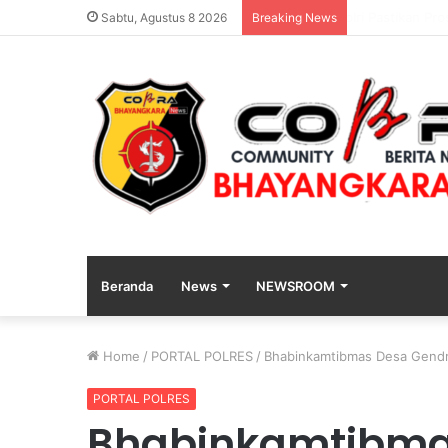
Polri Pastikan
Sabtu, Agustus 8 2026
Breaking News
Beranda
News
NEWSROOM
Home
/
PORTAL POLRES
/
Bhabinkamtibmas Desa Gendr
PORTAL POLRES
Bhabinkamtibma