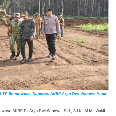
if TP Bondowoso, Kapolres AKBP Aryo Dwi Wibowo Hadir
owoso AKBP Dr Aryo Dwi Wibowo, S.H., S.I.K., M.M., Wakil