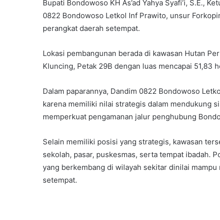
Bupati Bondowoso KH As’ad Yahya Syafi’i, S.E., K
0822 Bondowoso Letkol Inf Prawito, unsur Forkopimd
perangkat daerah setempat.
Lokasi pembangunan berada di kawasan Hutan Pe
Kluncing, Petak 29B dengan luas mencapai 51,83 h
Dalam paparannya, Dandim 0822 Bondowoso Letkol I
karena memiliki nilai strategis dalam mendukung 
memperkuat pengamanan jalur penghubung Bondo
Selain memiliki posisi yang strategis, kawasan ter
sekolah, pasar, puskesmas, serta tempat ibadah. P
yang berkembang di wilayah sekitar dinilai mamp
setempat.