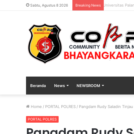
Polda Jatim G
Sabtu, Agustus 8 2026
Breaking News
Beranda
News
NEWSROOM
Home
/
PORTAL POLRES
/
Pangdam Rudy Saladin Tinja
PORTAL POLRES
Pangdam Rudy Sal