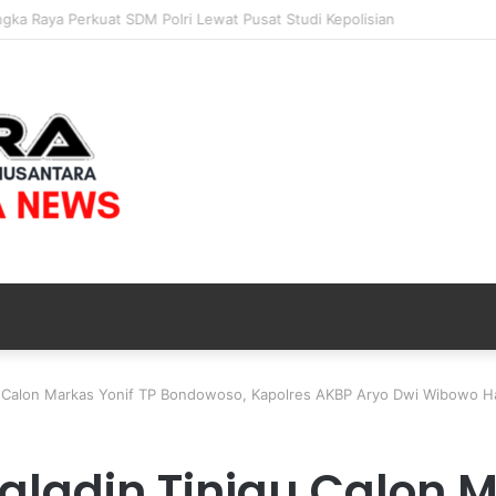
elar Nobar Final Piala Presiden 2026, Ribuan Bonek Mania Dukung Pers
u Calon Markas Yonif TP Bondowoso, Kapolres AKBP Aryo Dwi Wibowo H
adin Tinjau Calon M