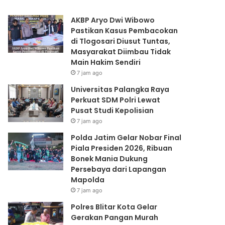
Dukung
ke-
Persebaya
81
AKBP Aryo Dwi Wibowo
dari
Pastikan Kasus Pembacokan
Lapangan
di Tlogosari Diusut Tuntas,
Mapolda
Masyarakat Diimbau Tidak
Main Hakim Sendiri
7 jam ago
Universitas Palangka Raya
Perkuat SDM Polri Lewat
Pusat Studi Kepolisian
7 jam ago
Polda Jatim Gelar Nobar Final
Piala Presiden 2026, Ribuan
Bonek Mania Dukung
Persebaya dari Lapangan
Mapolda
7 jam ago
Polres Blitar Kota Gelar
Gerakan Pangan Murah