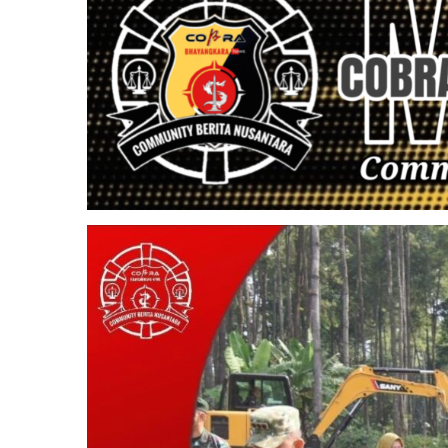
Masyarakat
Diimbau
Tidak
Main
Hakim
Sendiri