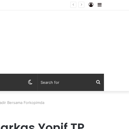
Log
Sidebar
ebaya dari Lapangan Mapolda
In
Switch
Search
skin
for
adir Bersama Forkopimda
arkas Yonif TP