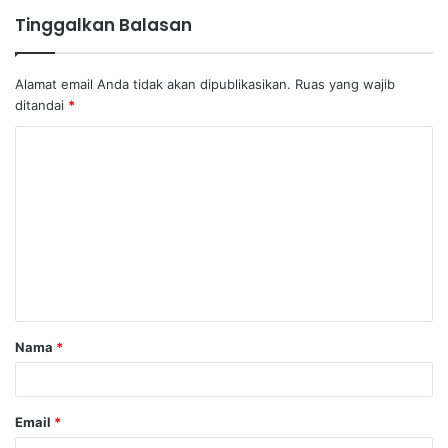
Tinggalkan Balasan
Alamat email Anda tidak akan dipublikasikan.
Ruas yang wajib
ditandai
*
K
o
m
e
n
t
a
Nama
*
r
*
Email
*