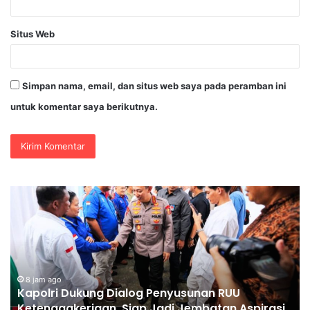
Situs Web
Simpan nama, email, dan situs web saya pada peramban ini
untuk komentar saya berikutnya.
Polri
Pastikan
Proses
Pemeriksaan
Personel
di
Aceh
8 jam ago
Polri Pastikan Proses Pemeriksaan Personel di
Dilaksanakan
D
i
Aceh Dilaksanakan Secara Profesional dan
Secara