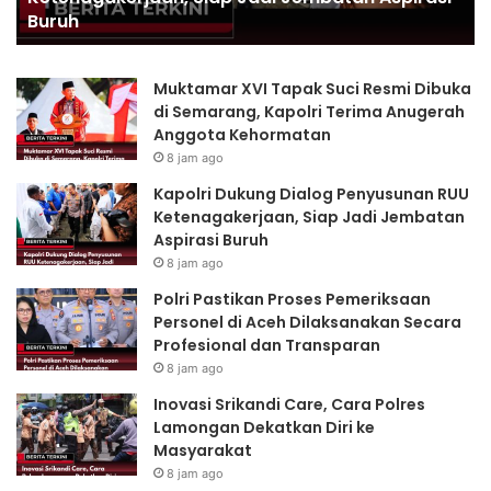
Transparan
Profesional
dan
Transparan
Muktamar XVI Tapak Suci Resmi Dibuka
di Semarang, Kapolri Terima Anugerah
Anggota Kehormatan
8 jam ago
Kapolri Dukung Dialog Penyusunan RUU
Ketenagakerjaan, Siap Jadi Jembatan
Aspirasi Buruh
8 jam ago
Polri Pastikan Proses Pemeriksaan
Personel di Aceh Dilaksanakan Secara
Profesional dan Transparan
8 jam ago
Inovasi Srikandi Care, Cara Polres
Lamongan Dekatkan Diri ke
Masyarakat
8 jam ago