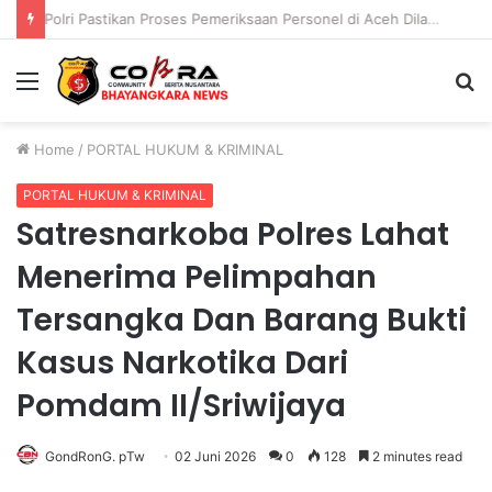
Polri Pastikan Proses Pemeriksaan Personel di Aceh Dilaksanakan Secara Profesional dan Transparan
Menu
S
fo
Home
/
PORTAL HUKUM & KRIMINAL
PORTAL HUKUM & KRIMINAL
Satresnarkoba Polres Lahat
Menerima Pelimpahan
Tersangka Dan Barang Bukti
Kasus Narkotika Dari
Pomdam II/Sriwijaya
GondRonG. pTw
02 Juni 2026
0
128
2 minutes read