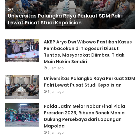
Presiden
5 jam ago
Polda Jatim Gelar N
2026,
angka Raya Perkuat SDM Polri
2026, Ribuan Bone
Ribuan
di Kepolisian
dari Lapangan Map
Bonek
Mania
Dukung
AKBP Aryo Dwi Wibowo Pastikan Kasus
Persebaya
Pembacokan di Tlogosari Diusut
dari
Tuntas, Masyarakat Diimbau Tidak
Lapangan
Main Hakim Sendiri
Mapolda
5 jam ago
Universitas Palangka Raya Perkuat SDM
Polri Lewat Pusat Studi Kepolisian
5 jam ago
Polda Jatim Gelar Nobar Final Piala
Presiden 2026, Ribuan Bonek Mania
Dukung Persebaya dari Lapangan
Mapolda
5 jam ago