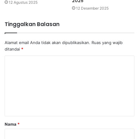
2025
12 Agustus 2025
12 Desember 2025
Tinggalkan Balasan
Alamat email Anda tidak akan dipublikasikan.
Ruas yang wajib
ditandai
*
K
o
m
e
n
t
a
Nama
*
r
*