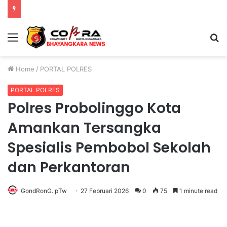
Polda Jatim Gelar Nobar Final Piala Presiden 2026, Ribuan Bonek Mania Dukung Persebaya dari Lapangan Mapolda
Menu
S
fo
Home
/
PORTAL POLRES
PORTAL POLRES
Polres Probolinggo Kota
Amankan Tersangka
Spesialis Pembobol Sekolah
dan Perkantoran
GondRonG. pTw
27 Februari 2026
0
75
1 minute read