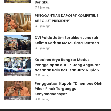
Berlaku.
2 jam ago
PENGGANTIAN KAPOLRI”KOMPETENSI
ABSOLUT PRESIDEN”
8 jam ago
DVI Polda Jatim Serahkan Jenazah
Kelima Korban KM Mutiara Sentosa II
8 jam ago
Kapolres Aryo Bongkar Modus
Penggelapan di KSP, Uang Angsuran
Nasabah Raib Ratusan Juta Rupiah
11 jam ago
Penggantian Kapolri “Dihembus Oleh
Pihak Pihak Terganggu
Kenyamanannya”
11 jam ago