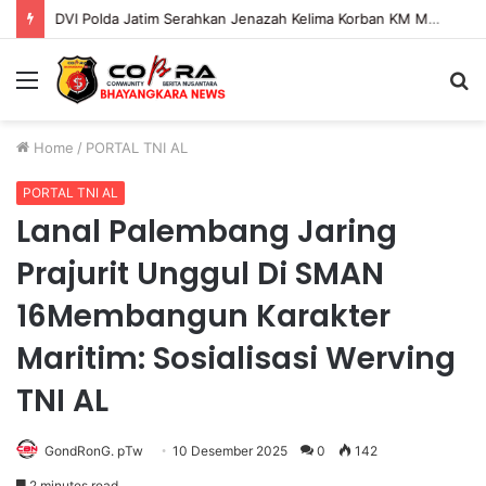
DVI Polda Jatim Serahkan Jenazah Kelima Korban KM Mutiara Sentosa II
Menu
S
fo
Home
/
PORTAL TNI AL
PORTAL TNI AL
Lanal Palembang Jaring
Prajurit Unggul Di SMAN
16Membangun Karakter
Maritim: Sosialisasi Werving
TNI AL
GondRonG. pTw
10 Desember 2025
0
142
2 minutes read