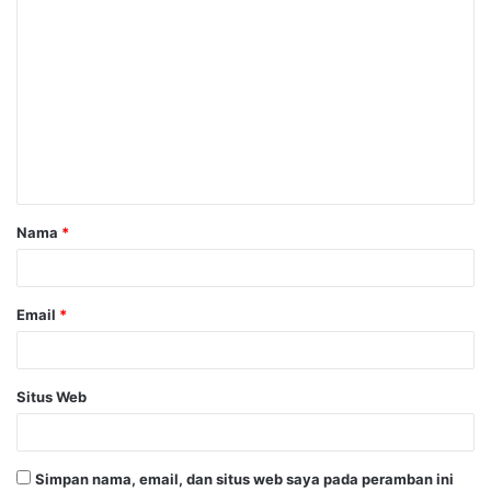
K
o
m
e
n
t
a
Nama
*
r
*
Email
*
Situs Web
Simpan nama, email, dan situs web saya pada peramban ini