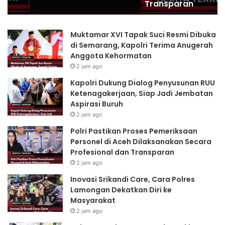
Transparan
Profesional
Ma
dan
Transparan
Muktamar XVI Tapak Suci Resmi Dibuka
di Semarang, Kapolri Terima Anugerah
Anggota Kehormatan
2 jam ago
Kapolri Dukung Dialog Penyusunan RUU
Ketenagakerjaan, Siap Jadi Jembatan
Aspirasi Buruh
2 jam ago
Polri Pastikan Proses Pemeriksaan
Personel di Aceh Dilaksanakan Secara
Profesional dan Transparan
2 jam ago
Inovasi Srikandi Care, Cara Polres
Lamongan Dekatkan Diri ke
Masyarakat
2 jam ago