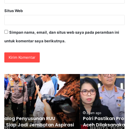
Situs Web
Simpan nama, email, dan situs web saya pada peramban ini
untuk komentar saya berikutnya.
Polri
In
Pastikan
Sr
Proses
Ca
Pemeriksaan
Ca
Personel
Po
di
La
Aceh
De
2 jam ago
Polri Pastikan Proses Pemeriksaan Personel di
Dilaksanakan
Dir
Aceh Dilaksanakan Secara Profesional dan
Secara
ke