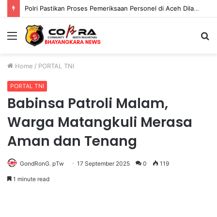
Polri Pastikan Proses Pemeriksaan Personel di Aceh Dilaksanakan Secara Profesional dan Transparan
Menu
S
fo
Home
/
PORTAL TNI
PORTAL TNI
Babinsa Patroli Malam,
Warga Matangkuli Merasa
Aman dan Tenang
GondRonG. pTw
17 September 2025
0
119
1 minute read