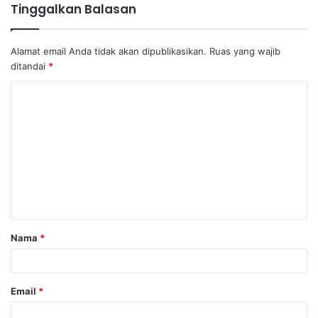
Tinggalkan Balasan
Alamat email Anda tidak akan dipublikasikan.
Ruas yang wajib
ditandai
*
K
o
m
e
n
t
a
Nama
*
r
*
Email
*