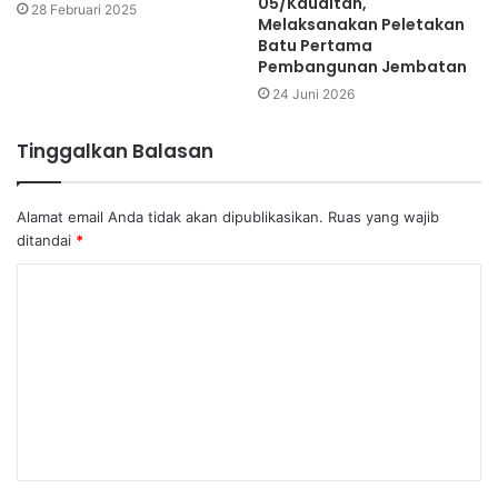
05/Kauditan,
28 Februari 2025
Melaksanakan Peletakan
Batu Pertama
Pembangunan Jembatan
24 Juni 2026
Tinggalkan Balasan
Alamat email Anda tidak akan dipublikasikan.
Ruas yang wajib
ditandai
*
K
o
m
e
n
t
a