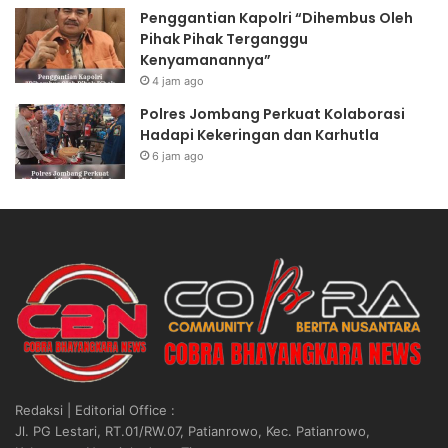
Penggantian Kapolri “Dihembus Oleh
Pihak Pihak Terganggu
Kenyamanannya”
4 jam ago
Polres Jombang Perkuat Kolaborasi
Hadapi Kekeringan dan Karhutla
6 jam ago
Redaksi | Editorial Office :
Jl. PG Lestari, RT.01/RW.07, Patianrowo, Kec. Patianrowo,