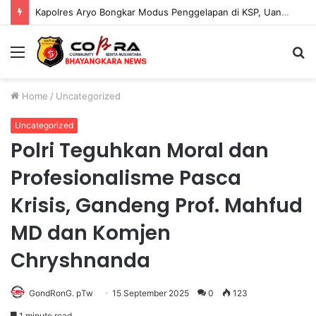
Kapolres Aryo Bongkar Modus Penggelapan di KSP, Uang Angsuran Nasabah Raib Ratusan Juta Rupiah
Menu
S
fo
Home
/
Uncategorized
Uncategorized
Polri Teguhkan Moral dan
Profesionalisme Pasca
Krisis, Gandeng Prof. Mahfud
MD dan Komjen
Chryshnanda
GondRonG. pTw
15 September 2025
0
123
1 minute read