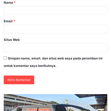
Nama
*
r
*
Email
*
Situs Web
Simpan nama, email, dan situs web saya pada peramban ini
untuk komentar saya berikutnya.
Kapolres
P
Aryo
K
Bongkar
“