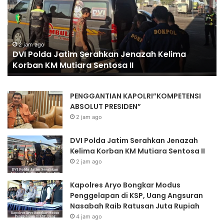
Modus
O
Penggelapan
P
di
P
KSP,
T
4 jam ago
Kapolres Aryo Bongkar Modus Penggelapan di
Uang
K
KSP, Uang Angsuran Nasabah Raib Ratusan Juta
Angsuran
Rupiah
Nasabah
Raib
Ratusan
PENGGANTIAN KAPOLRI”KOMPETENSI
Juta
ABSOLUT PRESIDEN”
Rupiah
2 jam ago
DVI Polda Jatim Serahkan Jenazah
Kelima Korban KM Mutiara Sentosa II
2 jam ago
Kapolres Aryo Bongkar Modus
Penggelapan di KSP, Uang Angsuran
Nasabah Raib Ratusan Juta Rupiah
4 jam ago