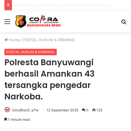
Polri Pastikan Proses Pemeriksaan Personel di Aceh Dilaksanakan Secara Profesional dan Transparan
Menu
S
fo
Home
/
PORTAL HUKUM & KRIMINAL
PORTAL HUKUM & KRIMINAL
Polresta Banyuwangi
berhasil Amankan 43
tersangka pengedar
Narkoba.
GondRonG. pTw
12 September 2025
0
125
1 minute read