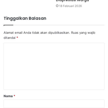
18 Februari 2026
Tinggalkan Balasan
Alamat email Anda tidak akan dipublikasikan.
Ruas yang wajib
ditandai
*
K
o
m
e
n
t
a
Nama
*
r
*