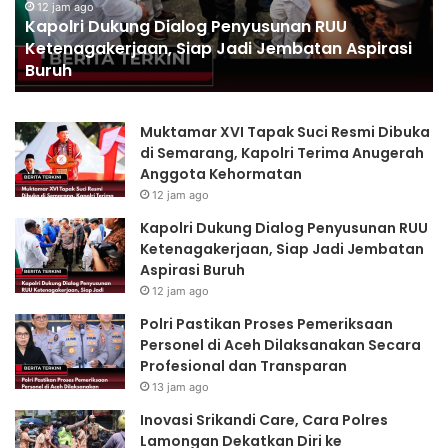
Siap
Ac
12 jam ago
Kapolri Dukung Dialog Penyusunan RUU
Jadi
Di
Ketenagakerjaan, Siap Jadi Jembatan Aspirasi
Jembatan
Se
Buruh
Aspirasi
Pr
Buruh
da
Tr
Muktamar XVI Tapak Suci Resmi Dibuka
di Semarang, Kapolri Terima Anugerah
Anggota Kehormatan
12 jam ago
Kapolri Dukung Dialog Penyusunan RUU
Ketenagakerjaan, Siap Jadi Jembatan
Aspirasi Buruh
12 jam ago
Polri Pastikan Proses Pemeriksaan
Personel di Aceh Dilaksanakan Secara
Profesional dan Transparan
13 jam ago
Inovasi Srikandi Care, Cara Polres
Lamongan Dekatkan Diri ke