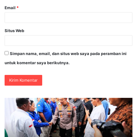
Email
*
Situs Web
Simpan nama, email, dan situs web saya pada peramban ini
untuk komentar saya berikutnya.
Kapolri
Po
Dukung
Pa
Dialog
Pr
Penyusunan
Pe
RUU
Pe
Ketenagakerjaan,
di