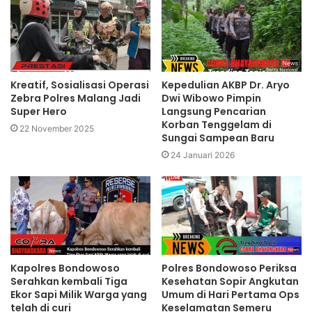
Kreatif, Sosialisasi Operasi
Kepedulian AKBP Dr. Aryo
Zebra Polres Malang Jadi
Dwi Wibowo Pimpin
Super Hero
Langsung Pencarian
Korban Tenggelam di
22 November 2025
Sungai Sampean Baru
24 Januari 2026
Kapolres Bondowoso
Polres Bondowoso Periksa
Serahkan kembali Tiga
Kesehatan Sopir Angkutan
Ekor Sapi Milik Warga yang
Umum di Hari Pertama Ops
telah di curi
Keselamatan Semeru