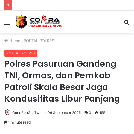
Polres Jombang Perkuat Kolaborasi Hadapi Kekeringan dan Karhutla
Menu
S
fo
Home
/
PORTAL POLRES
PORTAL POLRES
Polres Pasuruan Gandeng
TNI, Ormas, dan Pemkab
Patroli Skala Besar Jaga
Kondusifitas Libur Panjang
GondRonG. pTw
06 September 2025
0
155
1 minute read