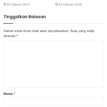
20 Februari 2025
03 Februari 2026
Tinggalkan Balasan
Alamat email Anda tidak akan dipublikasikan.
Ruas yang wajib
ditandai
*
K
o
m
e
n
t
a
Nama
*
r
*