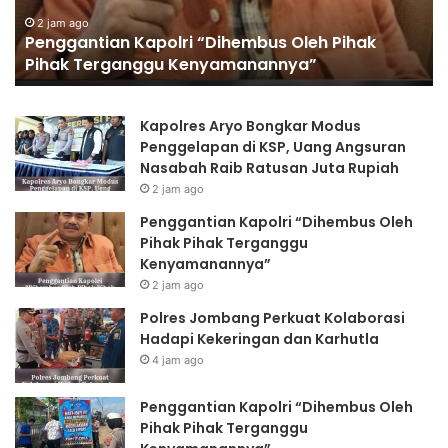
dan
Karhutla
4 jam ago
ihak
Polres Jombang Perkuat Kolaborasi Hadap
Kekeringan dan Karhutla
Kapolres Aryo Bongkar Modus
Penggelapan di KSP, Uang Angsuran
Nasabah Raib Ratusan Juta Rupiah
2 jam ago
Penggantian Kapolri “Dihembus Oleh
Pihak Pihak Terganggu
Kenyamanannya”
2 jam ago
Polres Jombang Perkuat Kolaborasi
Hadapi Kekeringan dan Karhutla
4 jam ago
Penggantian Kapolri “Dihembus Oleh
Pihak Pihak Terganggu