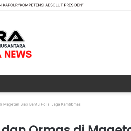
im Serahkan Jenazah Kelima Korban KM Mutiara Sentosa II
i Magetan Siap Bantu Polisi Jaga Kamtibmas
 dan Ormas di Maget