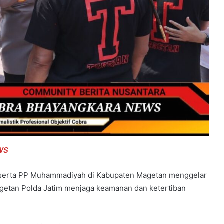
WS
, serta PP Muhammadiyah di Kabupaten Magetan menggelar
getan Polda Jatim menjaga keamanan dan ketertiban