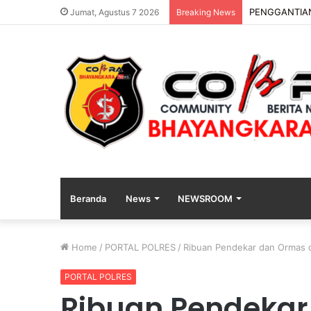
DVI Polda Jat
Jumat, Agustus 7 2026
Breaking News
Beranda
News
NEWSROOM
Home
/
PORTAL POLRES
/
Ribuan Pendekar dan Ormas d
PORTAL POLRES
Ribuan Pendekar