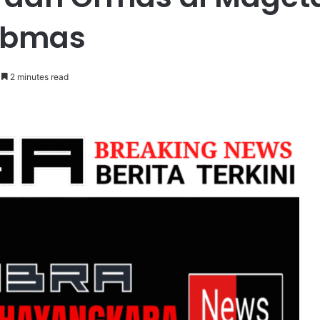
tibmas
2 minutes read
PENGGANTIAN
KAPOLRI”KOMPETENSI
ABSOLUT
PRESIDEN”
n Operasional
7 jam ago
CPO Dilaksanakan
PENGGANTIAN
sme dan Ketentuan
KAPOLRI”KOMPETENSI ABSO
PRESIDEN”