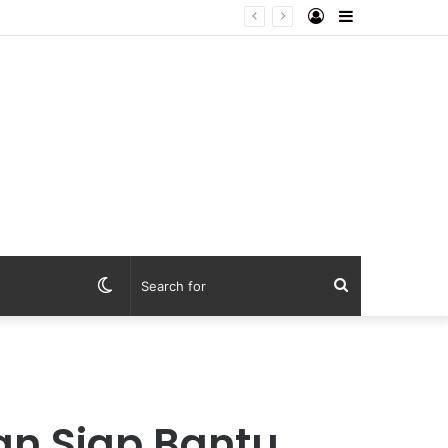
Log
Sidebar
In
Switch
Search
skin
for
an Siap Bantu