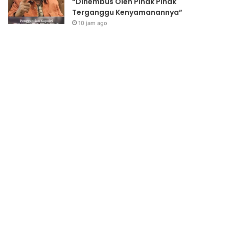
“Dihembus Oleh Pihak Pihak
Terganggu Kenyamanannya”
10 jam ago