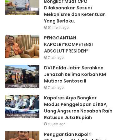
Bongkar Muat CPO
Dilaksanakan Sesuai
Mekanisme dan Ketentuan
Yang Berlaku.
51 menit ago
PENGGANTIAN
KAPOLRI”KOMPETENSI
ABSOLUT PRESIDEN”
7 jam ago
DVI Polda Jatim Serahkan
Jenazah Kelima Korban KM
Mutiara Sentosa II
7 jam ago
Kapolres Aryo Bongkar
Modus Penggelapan di KSP,
Uang Angsuran Nasabah Raib
Ratusan Juta Rupiah
10 jam ago
Penggantian Kapolri