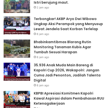
Istri berujung maut.
2 jam ago
Terbongkar! AKBP Aryo Dwi Wibowo
Ungkap Aksi Perampok yang Menyusup
Lewat Jendela Saat Korban Terlelap
8 jam ago
Bhabinkamtibmas Blarang Rutin
Monitoring Tanaman Kubis Agar
Tumbuh Sesuai Harapan
8 jam ago
35.936 Anak Muda Main Bareng di
Kapolri Cup 2026, Wakapolri: Jangan
Cuma Jadi Penonton, Jadilah Talenta
Digital
8 jam ago
KBPBI Apresiasi Komitmen Kapolri
Kawal Aspirasi dalam Pembahasan RUU
Ketenagakerjaan