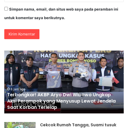
Simpan nama, email, dan situs web saya pada peramban ini
untuk komentar saya berikutnya.
Bhabinkamtibmas
Blarang
Rutin
Monitoring
Tanaman
Kubis
Agar
p
Tumbuh
8 jam ago
la
Bhabinkamtibmas Blarang Rutin Monitoring
Sesuai
Tanaman Kubis Agar Tumbuh Sesuai Harapan
Harapan
Cekcok Rumah Tangga, Suami tusuk