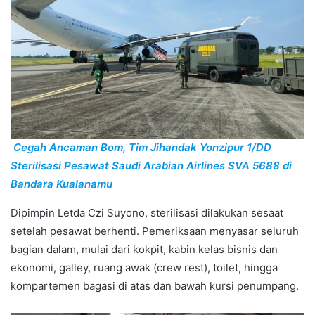
Cegah Ancaman Bom, Tim Jihandak Yonzipur 1/DD
Sterilisasi Pesawat Saudi Arabian Airlines SVA 5688 di
Bandara Kualanamu
Dipimpin Letda Czi Suyono, sterilisasi dilakukan sesaat
setelah pesawat berhenti. Pemeriksaan menyasar seluruh
bagian dalam, mulai dari kokpit, kabin kelas bisnis dan
ekonomi, galley, ruang awak (crew rest), toilet, hingga
kompartemen bagasi di atas dan bawah kursi penumpang.