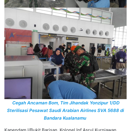
Cegah Ancaman Bom, Tim Jihandak Yonzipur 1/DD
Sterilisasi Pesawat Saudi Arabian Airlines SVA 5688 di
Bandara Kualanamu
Kapendam I/Bukit Barisan, Kolonel Inf Asrul Kurniawan