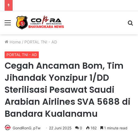
Bhabinkamtibmas Blarang Rutin Monitoring Tanaman Kubis Agar Tumbuh Sesuai Harapan
Menu
S
fo
Home
/
PORTAL TNI - AD
PORTAL TNI - AD
Cegah Ancaman Bom, Tim
Jihandak Yonzipur 1/DD
Sterilisasi Pesawat Saudi
Arabian Airlines SVA 5688 di
Bandara Kualanamu
GondRonG. pTw
22 Juni 2025
0
162
1 minute read