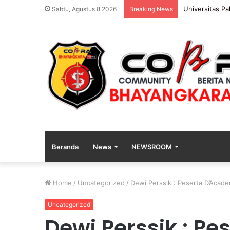
Polda Jatim G
Sabtu, Agustus 8 2026
Breaking News
Beranda
News
NEWSROOM
Home
/
Uncategorized
/
Dewi Perssik : Peserta D’Acad
Uncategorized
Dewi Perssik : P