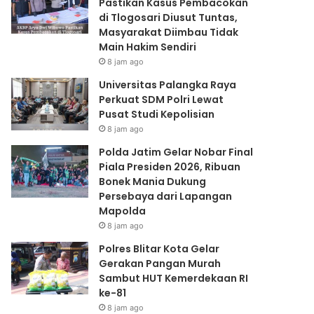
Pastikan Kasus Pembacokan
Lapangan
di Tlogosari Diusut Tuntas,
Mapolda
Masyarakat Diimbau Tidak
Main Hakim Sendiri
8 jam ago
Universitas Palangka Raya
Perkuat SDM Polri Lewat
Pusat Studi Kepolisian
8 jam ago
Polda Jatim Gelar Nobar Final
Piala Presiden 2026, Ribuan
Bonek Mania Dukung
Persebaya dari Lapangan
Mapolda
8 jam ago
Polres Blitar Kota Gelar
Gerakan Pangan Murah
Sambut HUT Kemerdekaan RI
ke-81
8 jam ago