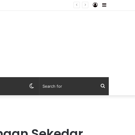
Log
Sidebar
ebaya dari Lapangan Mapolda
In
Switch
Search
skin
for
angan Sekedar