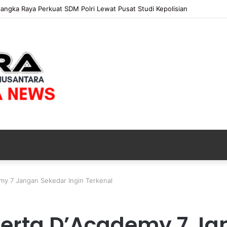
elar Nobar Final Piala Presiden 2026, Ribuan Bonek Mania Dukung Pers
emy 7 Jangan Sekedar Ingin Terkenal
eserta D’Academy 7 J