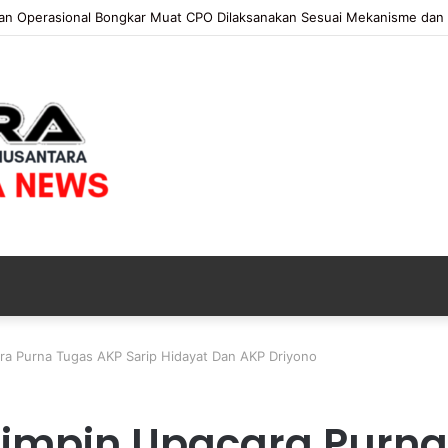
 KAPOLRI”KOMPETENSI ABSOLUT PRESIDEN”
ara Purna Tugas AKP Sarip Hidayat Dan AKP Driyono
Pimpin Upacara Purna