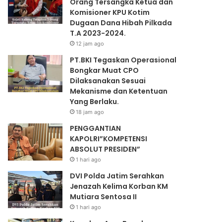
Orang Tersangka Ketua dan
Komisioner KPU Kotim
Dugaan Dana Hibah Pilkada
T.A 2023-2024.
12 jam ago
PT.BKI Tegaskan Operasional
Bongkar Muat CPO
Dilaksanakan Sesuai
Mekanisme dan Ketentuan
Yang Berlaku.
18 jam ago
PENGGANTIAN
KAPOLRI”KOMPETENSI
ABSOLUT PRESIDEN”
1 hari ago
DVI Polda Jatim Serahkan
Jenazah Kelima Korban KM
Mutiara Sentosa II
1 hari ago