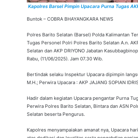
Kapolres Barsel Pimpin Upacara Purna Tugas AK
Buntok – COBRA BHAYANGKARA NEWS
Polres Barito Selatan (Barsel) Polda Kalimantan 
Tugas Personel Polri Polres Barito Selatan A.n. 
Selatan dan AKP DRIYONO Jabatan Kasubbagbinops 
Rabu, (11/06/2025). Jam 07.30 Wib.
Bertindak selaku Inspektur Upacara dipimpin lang
M.H.; Perwira Upacara : AKP JAJANG SOPIAN IDRI
Hadir dalam kegiatan Upacara pengantar Purna Tuga
Perwira Polres Barito Selatan, Bintara dan ASN Pol
Selatan beserta Pengurus.
Kapolres menyampaiakan amanat nya, Upacara hari 
atas dedikasi dan loyalitas serta pengabdian panja