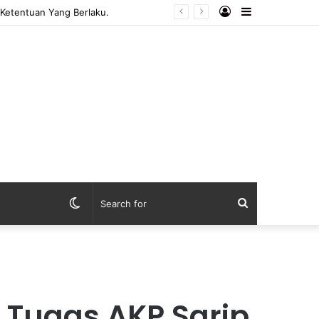
Log
Sidebar
In
Switch
Search
skin
for
 Tugas AKP Sarip