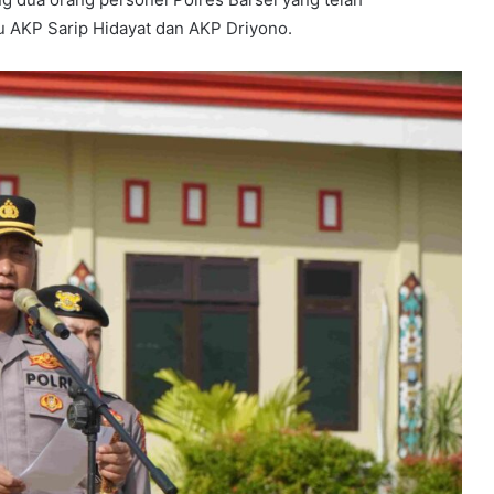
u AKP Sarip Hidayat dan AKP Driyono.