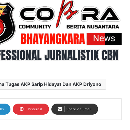
na Tugas AKP Sarip Hidayat Dan AKP Driyono
dIn
Pinterest
Share via Email