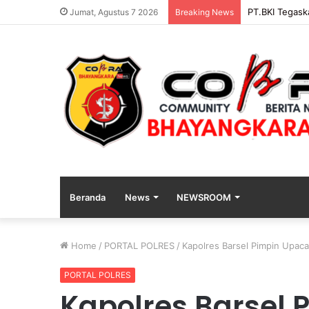
PENGGANTIAN
Jumat, Agustus 7 2026
Breaking News
Beranda
News
NEWSROOM
Home
/
PORTAL POLRES
/
Kapolres Barsel Pimpin Upac
PORTAL POLRES
Kapolres Barsel 