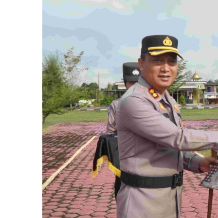
Pilkada
T.A
2023-
2024.