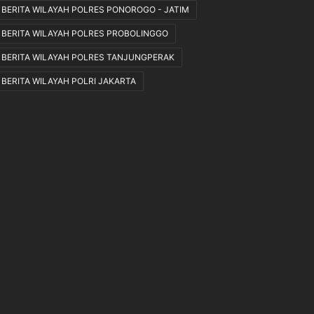
K
BERITA WILAYAH POLRES PONOROGO - JATIM
e
BERITA WILAYAH POLRES PROBOLINGGO
t
e
BERITA WILAYAH POLRES TANJUNGPERAK
n
BERITA WILAYAH POLRI JAKARTA
t
u
a
n
Y
a
n
g
B
e
r
l
a
k
u
.