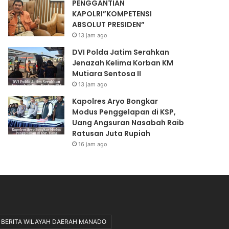
PENGGANTIAN
o
N
KAPOLRI”KOMPETENSI
n
S
ABSOLUT PRESIDEN”
g
I
k
A
13 jam ago
a
B
DVI Polda Jatim Serahkan
r
S
Jenazah Kelima Korban KM
M
O
Mutiara Sentosa II
u
L
13 jam ago
a
U
t
T
Kapolres Aryo Bongkar
C
P
Modus Penggelapan di KSP,
P
R
Uang Angsuran Nasabah Raib
O
E
Ratusan Juta Rupiah
D
S
16 jam ago
i
I
l
D
a
E
k
N
s
”
a
n
BERITA WILAYAH DAERAH MANADO
a