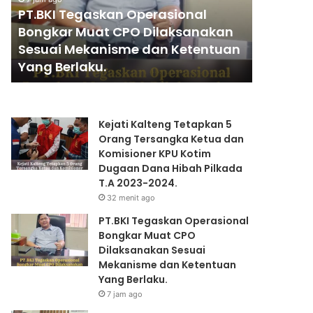
I
A
PT.BKI Tegaskan Operasional
13 jam ago
T
N
Bongkar Muat CPO Dilaksanakan
PENGGA
e
T
Sesuai Mekanisme dan Ketentuan
KAPOLRI
g
I
Yang Berlaku.
PRESIDE
a
A
s
N
k
K
a
A
Kejati Kalteng Tetapkan 5
n
P
Orang Tersangka Ketua dan
O
O
Komisioner KPU Kotim
p
L
Dugaan Dana Hibah Pilkada
e
R
T.A 2023-2024.
r
I
32 menit ago
a
”
s
K
PT.BKI Tegaskan Operasional
i
O
Bongkar Muat CPO
o
M
Dilaksanakan Sesuai
n
P
Mekanisme dan Ketentuan
a
E
Yang Berlaku.
l
T
7 jam ago
B
E