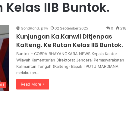
 Kelas IIB Buntok.
i
r Modus
Kejati Kalteng Tetapkan 5 Orang
K
ang
Tersangka Ketua dan Komisioner
a
b Ratusan
KPU Kotim Dugaan Dana Hibah
l
Pilkada T.A 2023-2024.
GondRonG. pTw
02 September 2025
0
218
t
Kunjungan Ka.Kanwil Ditjenpas
e
n
Kalteng. Ke Rutan Kelas IIB Buntok.
g
Buntok – COBRA BHAYANGKARA NEWS Kepala Kantor
T
Wilayah Kementerian Direktorat Jenderal Pemasyarakatan
e
Kalimantan Tengah (Kalteng) Bapak I PUTU MARDIANA,
t
melakukan…
a
p
Read More »
AH
k
a
n
5
O
r
a
n