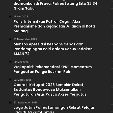
diamankan di Praya, Polres Loteng Sita 32,34
s
Gram Sabu.‎
i
o
11 Mei 2025
Polisi Intensifkan Patroli Cegah Aksi
n
Premanisme dan Kejahatan Jalanan di Kota
e
Malang
r
K
10 November 2025
P
Mensos Apresiasi Respons Cepat dan
U
Pendampingan Polri dalam Kasus Ledakan
K
SMAN 72
o
09 Mei 2026
t
Wakapolri: Rekomendasi KPRP Momentum
i
Penguatan Fungsi Reskrim Polri
m
D
02 Maret 2026
Operasi Ketupat 2026 Semakin Dekat,
u
Satlantas Bondowoso Maksimalkan
g
Pengaturan Arus Pasca Akses Terputus
a
a
27 September 2025
n
Jogo Jatim Polres Lamongan Rekrut Pelajar
D
Jadi Duta Kamtibmas