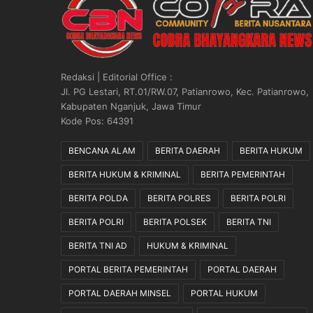
s
u
r
a
n
Redaksi | Editorial Office :
N
Jl. PG Lestari, RT.01/RW.07, Patianrowo, Kec. Patianrowo,
a
Kabupaten Nganjuk, Jawa Timur
s
Kode Pos: 64391
a
b
BENCANA ALAM
BERITA DAERAH
BERITA HUKUM
a
BERITA HUKUM & KRIMINAL
BERITA PEMERINTAH
h
R
BERITA POLDA
BERITA POLRES
BERITA POLRI
a
i
BERITA POLRI
BERITA POLSEK
BERITA TNI
b
BERITA TNI AD
HUKUM & KRIMINAL
R
a
PORTAL BERITA PEMERINTAH
PORTAL DAERAH
t
u
PORTAL DAERAH MINSEL
PORTAL HUKUM
s