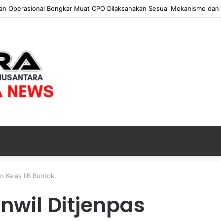
 Operasional Bongkar Muat CPO Dilaksanakan Sesuai Mekanisme dan Ke
n Kelas IIB Buntok.
K
e
nwil Ditjenpas
j
a
t
32 menit ago