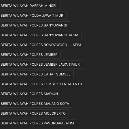
BERITA WILAYAH DAERAH MINSEL
k
a
BERITA WILAYAH POLDA JAWA TIMUR
n
S
BERITA WILAYAH POLRES BANYUWANGI
e
BERITA WILAYAH POLRES BANYUWANGI JATIM
s
u
BERITA WILAYAH POLRES BONDOWOSO - JATIM
a
i
BERITA WILAYAH POLRES JEMBER
M
BERITA WILAYAH POLRES JEMBER JAWA TIMUR
e
k
BERITA WILAYAH POLRES LAHAT SUMSEL
a
BERITA WILAYAH POLRES LOMBOK TENGAH NTB
n
i
BERITA WILAYAH POLRES MADIUN
s
m
BERITA WILAYAH POLRES MALANG KOTA
e
BERITA WILAYAH POLRES MOJOKERTO
d
a
BERITA WILAYAH POLRES PASURUAN JATIM
n