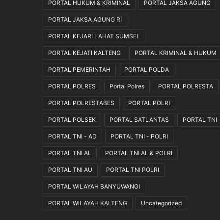
PORTAL HUKUM & KRIMINAL
PORTAL JAKSA AGUNG
a
n
PORTAL JAKSA AGUNG RI
J
PORTAL KEJARI LAHAT SUMSEL
u
t
PORTAL KEJATI KALTENG
PORTAL KRIMINAL & HUKUM
a
R
PORTAL PEMERINTAH
PORTAL POLDA
u
PORTAL POLRES
Portal Polres
PORTAL POLRESTA
p
i
PORTAL POLRESTABES
PORTAL POLRI
a
PORTAL POLSEK
PORTAL SATLANTAS
PORTAL TNI
h
PORTAL TNI - AD
PORTAL TNI - POLRI
PORTAL TNI AL
PORTAL TNI AL & POLRI
PORTAL TNI AU
PORTAL TNI POLRI
PORTAL WILAYAH BANYUWANGI
PORTAL WILAYAH KALTENG
Uncategorized