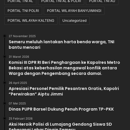
PORTAL TNI AL
PORTAL TNI AL & POLRI
PORTAL TNI AU
r
a
PORTAL TNI POLRI
PORTAL WILAYAH BANYUWANGI
u
n
h
T
PORTAL WILAYAH KALTENG
Uncategorized
r
a
n
27 November 2025
Semeru meluluh lantakan harta benda warga, TNI
s
bantu mencari
p
a
31 Maret 2026
r
Komisi III DPR RI Beri Penghargaan ke Kapolres Metro
a
Bekasi atas keberhasilan mengawal konflik antara
n
Warga dengan Pengembang secara damai.
26 April 2025
Apresiasi Personel Pemilik Pesantren Gratis, Kapolri
“Perwirakan” Aiptu Jimmi
07 Mei 2025
Dinas PUPR Barsel Dukung Penuh Program TP-PKK
25 Februari 2026
Aksi Heroik Polisi di Lumajang Gendong Siswa SD
Seberangi Lahar Dingin Semeru