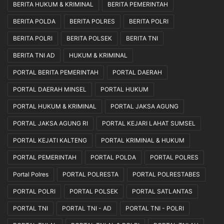
J
a
BERITA HUKUM & KRIMINAL
BERITA PEMERINTAH
a
k
BERITA POLDA
BERITA POLRES
BERITA POLRI
d
a
i
n
BERITA POLRI
BERITA POLSEK
BERITA TNI
J
S
e
e
BERITA TNI AD
HUKUM & KRIMINAL
m
c
PORTAL BERITA PEMERINTAH
PORTAL DAERAH
b
a
a
r
PORTAL DAERAH MINSEL
PORTAL HUKUM
t
a
PORTAL HUKUM & KRIMINAL
PORTAL JAKSA AGUNG
a
P
n
r
PORTAL JAKSA AGUNG RI
PORTAL KEJARI LAHAT SUMSEL
A
o
s
f
PORTAL KEJATI KALTENG
PORTAL KRIMINAL & HUKUM
p
e
PORTAL PEMERINTAH
PORTAL POLDA
PORTAL POLRES
i
s
r
i
Portal Polres
PORTAL POLRESTA
PORTAL POLRESTABES
a
o
s
n
PORTAL POLRI
PORTAL POLSEK
PORTAL SATLANTAS
i
a
PORTAL TNI
PORTAL TNI - AD
PORTAL TNI - POLRI
B
l
u
d