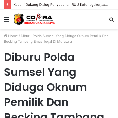
Kapolri Dukung Dialog Penyusunan RUU Ketenagakerjaan, Siap Jadi Jembatan Aspirasi Buruh
Menu
S
fo
Home
/
Diburu Polda Sumsel Yang Diduga Oknum Pemilik Dan
Becking Tambang Emas Ilegal Di Muratara
Diburu Polda
Sumsel Yang
Diduga Oknum
Pemilik Dan
Becking Tambang