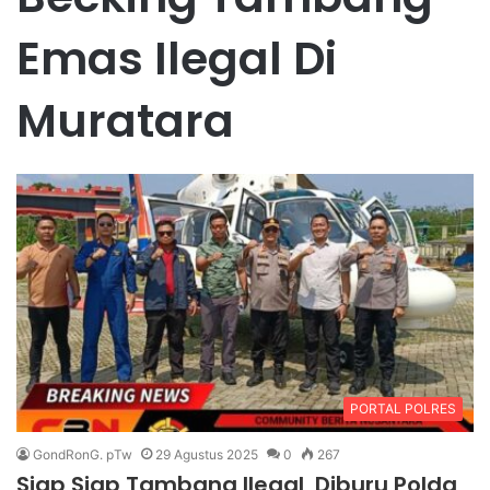
Emas Ilegal Di
Muratara
PORTAL POLRES
GondRonG. pTw
29 Agustus 2025
0
267
Siap Siap Tambang Ilegal, Diburu Polda