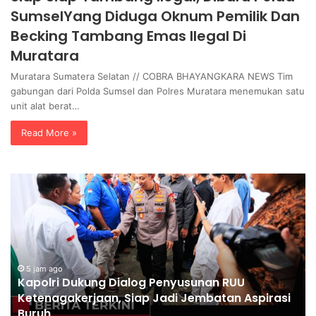
SumselYang Diduga Oknum Pemilik Dan
Becking Tambang Emas Ilegal Di
Muratara
Muratara Sumatera Selatan // COBRA BHAYANGKARA NEWS Tim
gabungan dari Polda Sumsel dan Polres Muratara menemukan satu
unit alat berat…
Read More »
K
P
a
o
p
l
o
r
l
i
r
P
i
5 jam ago
a
Kapolri Dukung Dialog Penyusunan RUU
D
s
Ketenagakerjaan, Siap Jadi Jembatan Aspirasi
u
t
Buruh
k
i