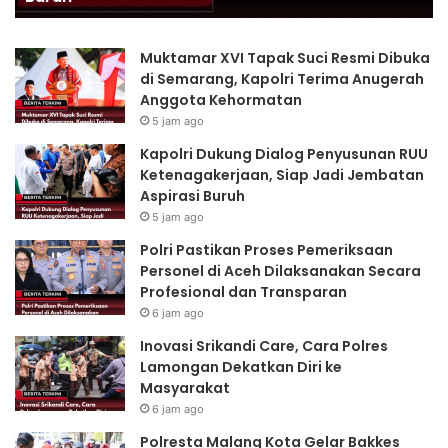
u
k
n
a
Muktamar XVI Tapak Suci Resmi Dibuka
g
n
di Semarang, Kapolri Terima Anugerah
D
P
Anggota Kehormatan
i
r
5 jam ago
a
o
l
s
Kapolri Dukung Dialog Penyusunan RUU
o
e
Ketenagakerjaan, Siap Jadi Jembatan
g
s
Aspirasi Buruh
P
P
5 jam ago
e
e
Polri Pastikan Proses Pemeriksaan
n
m
Personel di Aceh Dilaksanakan Secara
y
e
Profesional dan Transparan
u
r
s
i
6 jam ago
u
k
Inovasi Srikandi Care, Cara Polres
n
s
Lamongan Dekatkan Diri ke
a
a
Masyarakat
n
a
6 jam ago
R
n
U
P
Polresta Malang Kota Gelar Bakkes