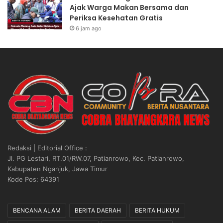
U
e
Ajak Warga Makan Bersama dan
K
r
Periksa Kesehatan Gratis
e
s
6 jam ago
t
o
e
n
n
e
a
l
g
d
a
i
k
A
e
c
r
e
j
h
a
D
Redaksi | Editorial Office :
a
i
Jl. PG Lestari, RT.01/RW.07, Patianrowo, Kec. Patianrowo,
n
l
Kabupaten Nganjuk, Jawa Timur
,
a
Kode Pos: 64391
S
k
i
s
a
a
BENCANA ALAM
BERITA DAERAH
BERITA HUKUM
p
n