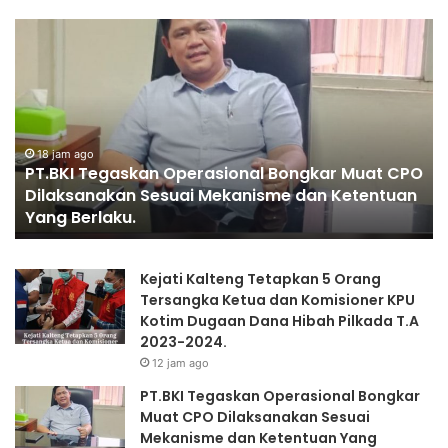
P
P
T
E
.
N
B
G
K
G
I
A
T
18 jam ago
N
PT.BKI Tegaskan Operasional Bongkar Muat CPO
e
T
Dilaksanakan Sesuai Mekanisme dan Ketentuan
g
I
Yang Berlaku.
a
A
s
N
k
K
Kejati Kalteng Tetapkan 5 Orang
a
A
Tersangka Ketua dan Komisioner KPU
n
P
Kotim Dugaan Dana Hibah Pilkada T.A
O
O
2023-2024.
p
L
12 jam ago
e
R
r
I
PT.BKI Tegaskan Operasional Bongkar
a
”
Muat CPO Dilaksanakan Sesuai
s
K
Mekanisme dan Ketentuan Yang