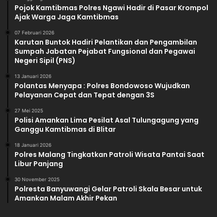
r
Pojok Kamtibmas Polres Ngawi Hadir di Pasar Krompol
l
Ajak Warga Jaga Kamtibmas
a
k
07 Februari 2026
Karutan Buntok Hadiri Pelantikan dan Pengambilan
u
Sumpah Jabatan Pejabat Fungsional dan Pegawai
.
Negeri Sipil (PNS)
13 Januari 2026
Polantas Menyapa : Polres Bondowoso Wujudkan
Pelayanan Cepat dan Tepat dengan 3S
27 Mei 2025
Polisi Amankan Lima Pesilat Asal Tulungagung yang
Ganggu Kamtibmas di Blitar
18 Januari 2026
Polres Malang Tingkatkan Patroli Wisata Pantai Saat
Libur Panjang
30 November 2025
Polresta Banyuwangi Gelar Patroli Skala Besar untuk
Amankan Malam Akhir Pekan