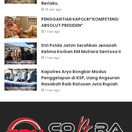
i
O
Berlaku.
o
M
18 jam ago
n
P
PENGGANTIAN KAPOLRI”KOMPETENSI
a
E
ABSOLUT PRESIDEN”
l
T
B
E
1 hari ago
o
N
n
S
DVI Polda Jatim Serahkan Jenazah
g
I
Kelima Korban KM Mutiara Sentosa II
k
A
1 hari ago
a
B
r
S
Kapolres Aryo Bongkar Modus
M
O
Penggelapan di KSP, Uang Angsuran
u
L
Nasabah Raib Ratusan Juta Rupiah
a
U
1 hari ago
t
T
C
P
P
R
O
E
D
S
i
I
l
D