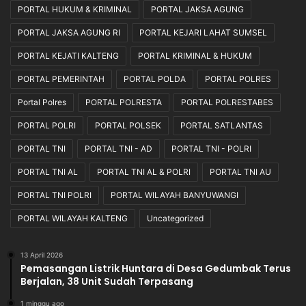
s
PORTAL HUKUM & KRIMINAL
PORTAL JAKSA AGUNG
m
PORTAL JAKSA AGUNG RI
PORTAL KEJARI LAHAT SUMSEL
e
d
PORTAL KEJATI KALTENG
PORTAL KRIMINAL & HUKUM
a
n
PORTAL PEMERINTAH
PORTAL POLDA
PORTAL POLRES
K
Portal Polres
PORTAL POLRESTA
PORTAL POLRESTABES
e
t
PORTAL POLRI
PORTAL POLSEK
PORTAL SATLANTAS
e
PORTAL TNI
PORTAL TNI - AD
PORTAL TNI - POLRI
n
t
PORTAL TNI AL
PORTAL TNI AL & POLRI
PORTAL TNI AU
u
a
PORTAL TNI POLRI
PORTAL WILAYAH BANYUWANGI
n
PORTAL WILAYAH KALTENG
Uncategorized
Y
a
n
13 April 2026
g
Pemasangan Listrik Huntara di Desa Gedumbak Terus
B
Berjalan, 38 Unit Sudah Terpasang
e
1 minggu ago