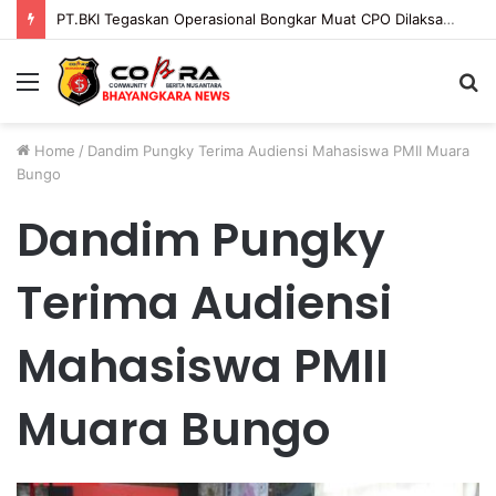
PT.BKI Tegaskan Operasional Bongkar Muat CPO Dilaksanakan Sesuai Mekanisme dan Ketentuan Yang Berlaku.
Menu
S
fo
Home
/
Dandim Pungky Terima Audiensi Mahasiswa PMII Muara
Bungo
Dandim Pungky
Terima Audiensi
Mahasiswa PMII
Muara Bungo