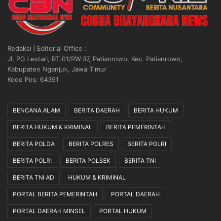
a
E
k
N
s
”
a
Redaksi | Editorial Office :
n
Jl. PG Lestari, RT.01/RW.07, Patianrowo, Kec. Patianrowo,
a
Kabupaten Nganjuk, Jawa Timur
k
Kode Pos: 64391
a
n
S
BENCANA ALAM
BERITA DAERAH
BERITA HUKUM
e
s
BERITA HUKUM & KRIMINAL
BERITA PEMERINTAH
u
a
BERITA POLDA
BERITA POLRES
BERITA POLRI
i
BERITA POLRI
BERITA POLSEK
BERITA TNI
M
e
BERITA TNI AD
HUKUM & KRIMINAL
k
a
PORTAL BERITA PEMERINTAH
PORTAL DAERAH
n
PORTAL DAERAH MINSEL
PORTAL HUKUM
i