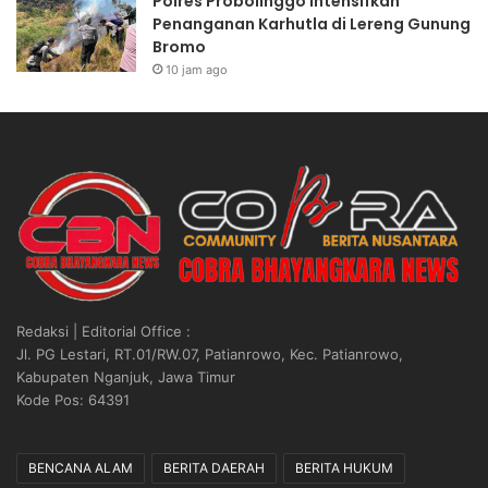
Polres Probolinggo Intensifkan
M
e
Penanganan Karhutla di Lereng Gunung
P
s
Bromo
o
i
10 jam ago
l
d
r
e
i
n
L
2
e
0
w
2
a
6
t
,
P
R
u
i
s
b
a
u
Redaksi | Editorial Office :
t
a
Jl. PG Lestari, RT.01/RW.07, Patianrowo, Kec. Patianrowo,
S
n
Kabupaten Nganjuk, Jawa Timur
t
B
Kode Pos: 64391
u
o
d
n
i
e
BENCANA ALAM
BERITA DAERAH
BERITA HUKUM
K
k