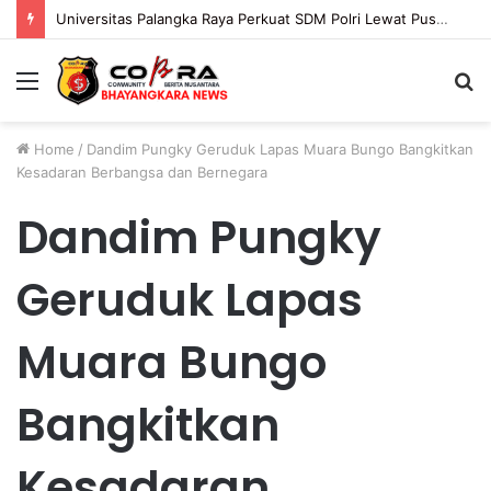
Universitas Palangka Raya Perkuat SDM Polri Lewat Pusat Studi Kepolisian
Menu
S
fo
Home
/
Dandim Pungky Geruduk Lapas Muara Bungo Bangkitkan
Kesadaran Berbangsa dan Bernegara
Dandim Pungky
Geruduk Lapas
Muara Bungo
Bangkitkan
Kesadaran