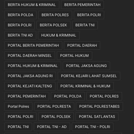
BERITA HUKUM & KRIMINAL
BERITA PEMERINTAH
e
M
p
a
BERITA POLDA
BERITA POLRES
BERITA POLRI
o
n
l
i
BERITA POLRI
BERITA POLSEK
BERITA TNI
i
a
BERITA TNI AD
HUKUM & KRIMINAL
s
D
i
u
PORTAL BERITA PEMERINTAH
PORTAL DAERAH
a
k
PORTAL DAERAH MINSEL
PORTAL HUKUM
n
u
n
PORTAL HUKUM & KRIMINAL
PORTAL JAKSA AGUNG
g
P
PORTAL JAKSA AGUNG RI
PORTAL KEJARI LAHAT SUMSEL
e
PORTAL KEJATI KALTENG
PORTAL KRIMINAL & HUKUM
r
s
PORTAL PEMERINTAH
PORTAL POLDA
PORTAL POLRES
e
b
Portal Polres
PORTAL POLRESTA
PORTAL POLRESTABES
a
PORTAL POLRI
PORTAL POLSEK
PORTAL SATLANTAS
y
a
PORTAL TNI
PORTAL TNI - AD
PORTAL TNI - POLRI
d