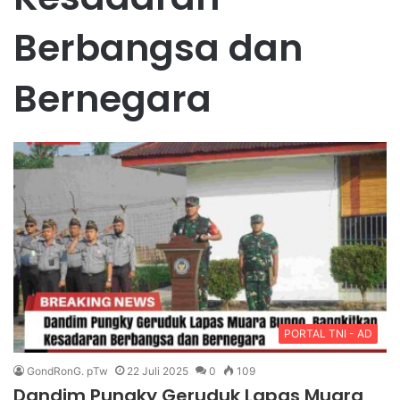
Berbangsa dan
Bernegara
PORTAL TNI - AD
GondRonG. pTw
22 Juli 2025
0
109
Dandim Pungky Geruduk Lapas Muara