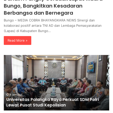
Bungo, Bangkitkan Kesadaran
Berbangsa dan Bernegara
Bungo – MEDIA COBRA BHAYANGKARA NEWS Sinergi dan
kolaborasi positif antara TNI AD dan Lembaga Pemasyarakatan
(Lapas) di Kabupaten Bungo…
Read More »
U
P
n
o
i
l
v
d
e
a
r
J
s
a
i
t
9 jam ago
Universitas Palangka Raya Perkuat SDM Polri
t
i
Lewat Pusat Studi Kepolisian
a
m
s
G