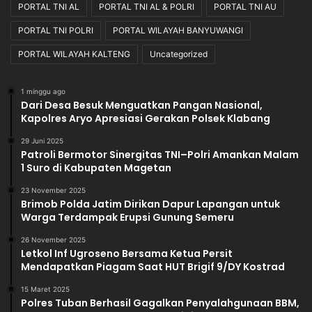
PORTAL TNI AL
PORTAL TNI AL & POLRI
PORTAL TNI AU
a
r
PORTAL TNI POLRI
PORTAL WILAYAH BANYUWANGI
i
L
PORTAL WILAYAH KALTENG
Uncategorized
a
p
1 minggu ago
a
Dari Desa Besuk Menguatkan Pangan Nasional,
n
Kapolres Aryo Apresiasi Gerakan Polsek Klabang
g
a
29 Juni 2025
Patroli Bermotor Sinergitas TNI–Polri Amankan Malam
n
1 Suro di Kabupaten Magetan
M
a
23 November 2025
p
Brimob Polda Jatim Dirikan Dapur Lapangan untuk
o
Warga Terdampak Erupsi Gunung Semeru
l
26 November 2025
d
Letkol Inf Ugroseno Bersama Ketua Persit
a
Mendapatkan Piagam Saat HUT Brigif 9/DY Kostrad
15 Maret 2025
Polres Tuban Berhasil Gagalkan Penyalahgunaan BBM,