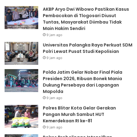
P
e
AKBP Aryo Dwi Wibowo Pastikan Kasus
a
l
Pembacokan di Tlogosari Diusut
l
a
Tuntas, Masyarakat Diimbau Tidak
a
r
Main Hakim Sendiri
n
N
9 jam ago
g
o
k
b
Universitas Palangka Raya Perkuat SDM
a
a
Polri Lewat Pusat Studi Kepolisian
R
r
9 jam ago
a
F
y
i
Polda Jatim Gelar Nobar Final Piala
a
n
Presiden 2026, Ribuan Bonek Mania
P
a
Dukung Persebaya dari Lapangan
e
l
Mapolda
r
P
9 jam ago
k
i
u
a
Polres Blitar Kota Gelar Gerakan
a
l
Pangan Murah Sambut HUT
t
a
Kemerdekaan RI ke-81
S
P
9 jam ago
D
r