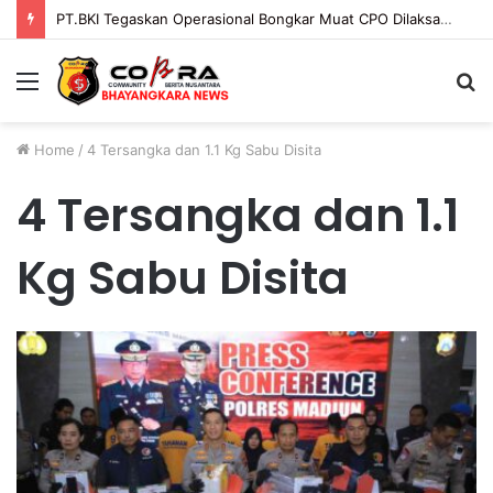
PT.BKI Tegaskan Operasional Bongkar Muat CPO Dilaksanakan Sesuai Mekanisme dan Ketentuan Yang Berlaku.
Menu
S
fo
Home
/
4 Tersangka dan 1.1 Kg Sabu Disita
4 Tersangka dan 1.1
Kg Sabu Disita