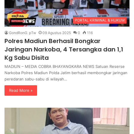
PORTAL KRIMINAL & HUKUM
GondRonG. pTw
09 Agustus 2025
0
116
Polres Madiun Berhasil Bongkar
Jaringan Narkoba, 4 Tersangka dan 1,1
Kg Sabu Disita
MADIUN – MEDIA COBRA BHAYANGKARA NEWS Satuan Reserse
Narkoba Polres Madiun Polda Jatim berhasil membongkar jaringan
peredaran sabu-sabu di wilayah…
Read More »
P
P
T
E
.
N
B
G