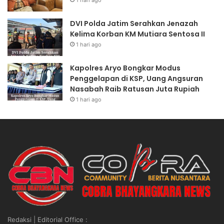
o
N
n
S
DVI Polda Jatim Serahkan Jenazah
g
I
Kelima Korban KM Mutiara Sentosa II
k
A
1 hari ago
a
B
r
S
Kapolres Aryo Bongkar Modus
M
O
Penggelapan di KSP, Uang Angsuran
u
L
Nasabah Raib Ratusan Juta Rupiah
a
U
1 hari ago
t
T
C
P
P
R
O
E
D
S
i
I
l
D
a
E
k
N
s
”
a
Redaksi | Editorial Office :
n