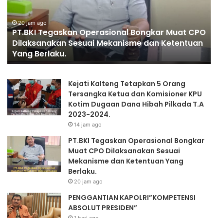
K
G
I
A
T
20 jam ago
N
PT.BKI Tegaskan Operasional Bongkar Muat CPO
e
T
Dilaksanakan Sesuai Mekanisme dan Ketentuan
g
I
Yang Berlaku.
a
A
s
N
k
K
Kejati Kalteng Tetapkan 5 Orang
a
A
Tersangka Ketua dan Komisioner KPU
n
P
Kotim Dugaan Dana Hibah Pilkada T.A
O
O
2023-2024.
p
L
14 jam ago
e
R
r
I
PT.BKI Tegaskan Operasional Bongkar
a
”
Muat CPO Dilaksanakan Sesuai
s
K
Mekanisme dan Ketentuan Yang
i
O
Berlaku.
o
M
20 jam ago
n
P
PENGGANTIAN KAPOLRI”KOMPETENSI
a
E
ABSOLUT PRESIDEN”
l
T
B
E
1 hari ago