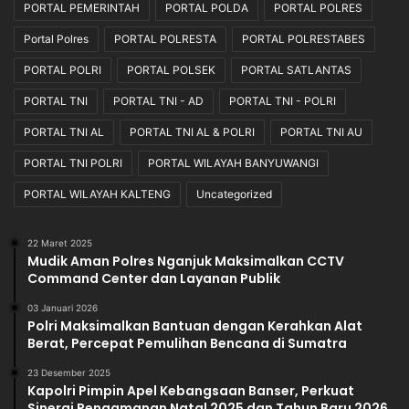
n
PORTAL PEMERINTAH
PORTAL POLDA
PORTAL POLRES
K
Portal Polres
PORTAL POLRESTA
PORTAL POLRESTABES
e
t
PORTAL POLRI
PORTAL POLSEK
PORTAL SATLANTAS
e
PORTAL TNI
PORTAL TNI - AD
PORTAL TNI - POLRI
n
t
PORTAL TNI AL
PORTAL TNI AL & POLRI
PORTAL TNI AU
u
a
PORTAL TNI POLRI
PORTAL WILAYAH BANYUWANGI
n
PORTAL WILAYAH KALTENG
Uncategorized
Y
a
n
22 Maret 2025
g
Mudik Aman Polres Nganjuk Maksimalkan CCTV
B
Command Center dan Layanan Publik
e
03 Januari 2026
r
Polri Maksimalkan Bantuan dengan Kerahkan Alat
l
Berat, Percepat Pemulihan Bencana di Sumatra
a
k
23 Desember 2025
Kapolri Pimpin Apel Kebangsaan Banser, Perkuat
u
Sinergi Pengamanan Natal 2025 dan Tahun Baru 2026
.