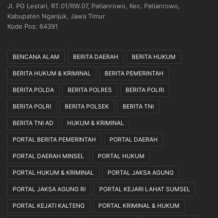
Jl. PG Lestari, RT.01/RW.07, Patianrowo, Kec. Patianrowo,
a
Kabupaten Nganjuk, Jawa Timur
k
Kode Pos: 64391
a
n
S
BENCANA ALAM
BERITA DAERAH
BERITA HUKUM
e
s
BERITA HUKUM & KRIMINAL
BERITA PEMERINTAH
u
a
BERITA POLDA
BERITA POLRES
BERITA POLRI
i
BERITA POLRI
BERITA POLSEK
BERITA TNI
M
e
BERITA TNI AD
HUKUM & KRIMINAL
k
a
PORTAL BERITA PEMERINTAH
PORTAL DAERAH
n
PORTAL DAERAH MINSEL
PORTAL HUKUM
i
s
PORTAL HUKUM & KRIMINAL
PORTAL JAKSA AGUNG
m
PORTAL JAKSA AGUNG RI
PORTAL KEJARI LAHAT SUMSEL
e
d
PORTAL KEJATI KALTENG
PORTAL KRIMINAL & HUKUM
a