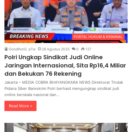
PORTAL HUKUM & KRIMINAL
GondRonG. pTw
28 Agustus 2025
0
127
Polri Ungkap Sindikat Judi Online
Jaringan Internasional, Sita Rp16,4 Miliar
dan Bekukan 76 Rekening
Jakarta – MEDIA COBRA BHAYANGKARA NEWS Direktorat Tindak
Pidana Siber Bareskrim Polri berhasil mengungkap sindikat judi
online berskala nasional dan…
Read More »
U
P
n
o