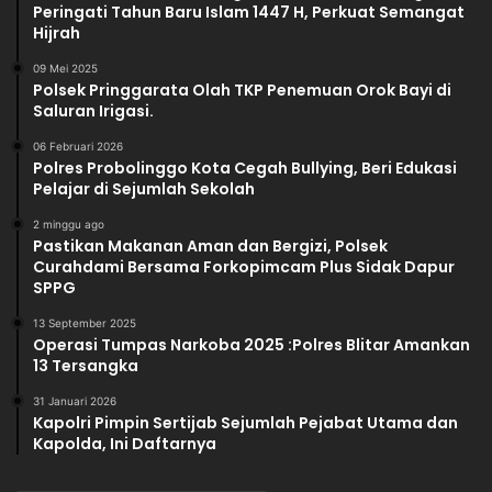
Peringati Tahun Baru Islam 1447 H, Perkuat Semangat
a
Hijrah
p
o
09 Mei 2025
l
Polsek Pringgarata Olah TKP Penemuan Orok Bayi di
d
Saluran Irigasi.
a
06 Februari 2026
Polres Probolinggo Kota Cegah Bullying, Beri Edukasi
Pelajar di Sejumlah Sekolah
2 minggu ago
Pastikan Makanan Aman dan Bergizi, Polsek
Curahdami Bersama Forkopimcam Plus Sidak Dapur
SPPG
13 September 2025
Operasi Tumpas Narkoba 2025 :Polres Blitar Amankan
13 Tersangka
31 Januari 2026
Kapolri Pimpin Sertijab Sejumlah Pejabat Utama dan
Kapolda, Ini Daftarnya