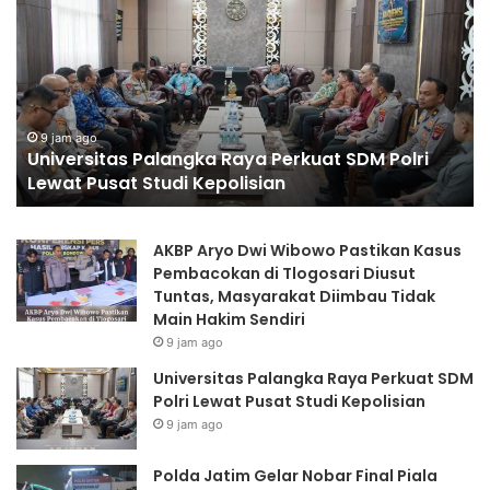
i
l
v
d
e
a
r
J
s
a
i
t
9 jam ago
Universitas Palangka Raya Perkuat SDM Polri
t
i
Lewat Pusat Studi Kepolisian
a
m
s
G
P
e
AKBP Aryo Dwi Wibowo Pastikan Kasus
a
l
Pembacokan di Tlogosari Diusut
l
a
Tuntas, Masyarakat Diimbau Tidak
a
r
Main Hakim Sendiri
n
N
9 jam ago
g
o
k
b
Universitas Palangka Raya Perkuat SDM
a
a
Polri Lewat Pusat Studi Kepolisian
R
r
9 jam ago
a
F
y
i
Polda Jatim Gelar Nobar Final Piala
a
n