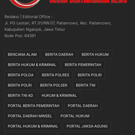
u
i
s
b
a
u
Redaksi | Editorial Office :
t
a
Jl. PG Lestari, RT.01/RW.07, Patianrowo, Kec. Patianrowo,
S
n
Kabupaten Nganjuk, Jawa Timur
t
B
Kode Pos: 64391
u
o
d
n
i
e
BENCANA ALAM
BERITA DAERAH
BERITA HUKUM
K
k
BERITA HUKUM & KRIMINAL
BERITA PEMERINTAH
e
M
p
a
BERITA POLDA
BERITA POLRES
BERITA POLRI
o
n
l
i
BERITA POLRI
BERITA POLSEK
BERITA TNI
i
a
BERITA TNI AD
HUKUM & KRIMINAL
s
D
i
u
PORTAL BERITA PEMERINTAH
PORTAL DAERAH
a
k
PORTAL DAERAH MINSEL
PORTAL HUKUM
n
u
n
PORTAL HUKUM & KRIMINAL
PORTAL JAKSA AGUNG
g
P