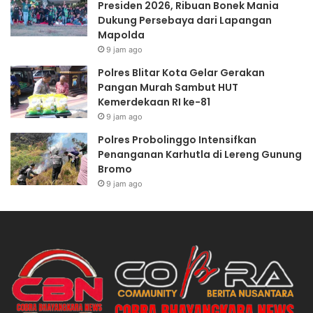
Presiden 2026, Ribuan Bonek Mania
P
a
Dukung Persebaya dari Lapangan
e
l
Mapolda
r
P
9 jam ago
k
i
u
a
Polres Blitar Kota Gelar Gerakan
a
l
Pangan Murah Sambut HUT
t
a
Kemerdekaan RI ke-81
S
P
9 jam ago
D
r
Polres Probolinggo Intensifkan
M
e
Penanganan Karhutla di Lereng Gunung
P
s
Bromo
o
i
9 jam ago
l
d
r
e
i
n
L
2
e
0
w
2
a
6
t
,
P
R