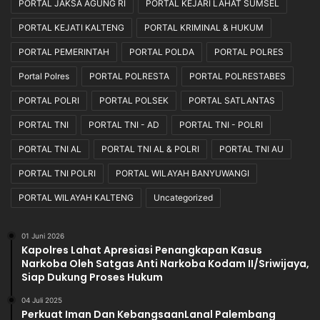
PORTAL JAKSA AGUNG RI
PORTAL KEJARI LAHAT SUMSEL
e
PORTAL KEJATI KALTENG
PORTAL KRIMINAL & HUKUM
r
s
PORTAL PEMERINTAH
PORTAL POLDA
PORTAL POLRES
e
b
Portal Polres
PORTAL POLRESTA
PORTAL POLRESTABES
a
PORTAL POLRI
PORTAL POLSEK
PORTAL SATLANTAS
y
a
PORTAL TNI
PORTAL TNI - AD
PORTAL TNI - POLRI
d
PORTAL TNI AL
PORTAL TNI AL & POLRI
PORTAL TNI AU
a
r
PORTAL TNI POLRI
PORTAL WILAYAH BANYUWANGI
i
L
PORTAL WILAYAH KALTENG
Uncategorized
a
p
01 Juni 2026
a
Kapolres Lahat Apresiasi Penangkapan Kasus
n
Narkoba Oleh Satgas Anti Narkoba Kodam II/Sriwijaya,
g
Siap Dukung Proses Hukum
a
n
04 Juli 2025
Perkuat Iman Dan KebangsaanLanal Palembang
M