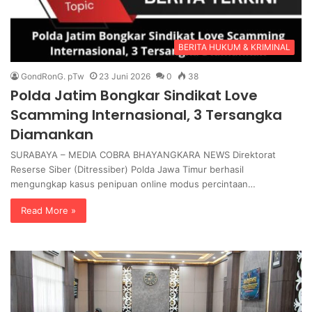
BERITA HUKUM & KRIMINAL
GondRonG. pTw
23 Juni 2026
0
38
Polda Jatim Bongkar Sindikat Love
Scamming Internasional, 3 Tersangka
Diamankan
SURABAYA – MEDIA COBRA BHAYANGKARA NEWS Direktorat
Reserse Siber (Ditressiber) Polda Jawa Timur berhasil
mengungkap kasus penipuan online modus percintaan…
Read More »
U
P
n
o
i
l
v
d