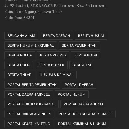
t
a
Jl. PG Lestari, RT.01/RW.07, Patianrowo, Kec. Patianrowo,
S
n
Kabupaten Nganjuk, Jawa Timur
t
B
Kode Pos: 64391
u
o
d
n
i
e
BENCANA ALAM
BERITA DAERAH
BERITA HUKUM
K
k
BERITA HUKUM & KRIMINAL
BERITA PEMERINTAH
e
M
p
a
BERITA POLDA
BERITA POLRES
BERITA POLRI
o
n
l
i
BERITA POLRI
BERITA POLSEK
BERITA TNI
i
a
BERITA TNI AD
HUKUM & KRIMINAL
s
D
i
u
PORTAL BERITA PEMERINTAH
PORTAL DAERAH
a
k
PORTAL DAERAH MINSEL
PORTAL HUKUM
n
u
n
PORTAL HUKUM & KRIMINAL
PORTAL JAKSA AGUNG
g
P
PORTAL JAKSA AGUNG RI
PORTAL KEJARI LAHAT SUMSEL
e
PORTAL KEJATI KALTENG
PORTAL KRIMINAL & HUKUM
r