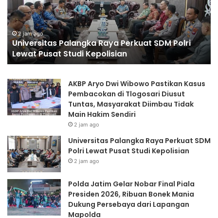
e
a
r
J
s
a
i
t
2 jam ago
Universitas Palangka Raya Perkuat SDM Polri
t
i
Lewat Pusat Studi Kepolisian
a
m
s
G
P
e
AKBP Aryo Dwi Wibowo Pastikan Kasus
a
l
Pembacokan di Tlogosari Diusut
l
a
Tuntas, Masyarakat Diimbau Tidak
a
r
Main Hakim Sendiri
n
N
2 jam ago
g
o
k
b
Universitas Palangka Raya Perkuat SDM
a
a
Polri Lewat Pusat Studi Kepolisian
R
r
2 jam ago
a
F
y
i
Polda Jatim Gelar Nobar Final Piala
a
n
Presiden 2026, Ribuan Bonek Mania
P
a
Dukung Persebaya dari Lapangan
e
l
Mapolda
r
P