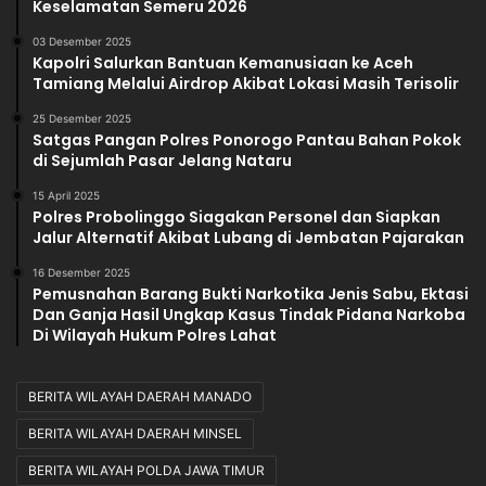
Keselamatan Semeru 2026
l
03 Desember 2025
d
Kapolri Salurkan Bantuan Kemanusiaan ke Aceh
a
Tamiang Melalui Airdrop Akibat Lokasi Masih Terisolir
25 Desember 2025
Satgas Pangan Polres Ponorogo Pantau Bahan Pokok
di Sejumlah Pasar Jelang Nataru
15 April 2025
Polres Probolinggo Siagakan Personel dan Siapkan
Jalur Alternatif Akibat Lubang di Jembatan Pajarakan
16 Desember 2025
Pemusnahan Barang Bukti Narkotika Jenis Sabu, Ektasi
Dan Ganja Hasil Ungkap Kasus Tindak Pidana Narkoba
Di Wilayah Hukum Polres Lahat
BERITA WILAYAH DAERAH MANADO
BERITA WILAYAH DAERAH MINSEL
BERITA WILAYAH POLDA JAWA TIMUR