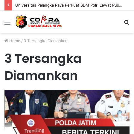
Universitas Palangka Raya Perkuat SDM Polri Lewat Pusat Studi Kepolisian
Menu
S
fo
Home
/
3 Tersangka Diamankan
3 Tersangka
Diamankan