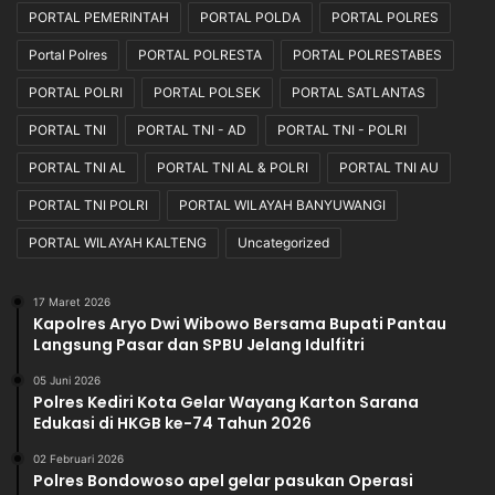
s
PORTAL PEMERINTAH
PORTAL POLDA
PORTAL POLRES
e
b
Portal Polres
PORTAL POLRESTA
PORTAL POLRESTABES
a
PORTAL POLRI
PORTAL POLSEK
PORTAL SATLANTAS
y
a
PORTAL TNI
PORTAL TNI - AD
PORTAL TNI - POLRI
d
PORTAL TNI AL
PORTAL TNI AL & POLRI
PORTAL TNI AU
a
r
PORTAL TNI POLRI
PORTAL WILAYAH BANYUWANGI
i
L
PORTAL WILAYAH KALTENG
Uncategorized
a
p
17 Maret 2026
a
Kapolres Aryo Dwi Wibowo Bersama Bupati Pantau
n
Langsung Pasar dan SPBU Jelang Idulfitri
g
a
05 Juni 2026
Polres Kediri Kota Gelar Wayang Karton Sarana
n
Edukasi di HKGB ke-74 Tahun 2026
M
a
02 Februari 2026
p
Polres Bondowoso apel gelar pasukan Operasi
o