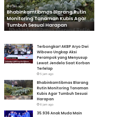
n
6
35.936 
6 jam ago
k
A
Bhabinkamtibmas Blarang Rutin
Kapolri 
a
n
Monitoring Tanaman Kubis Agar
Jangan 
m
a
Tumbuh Sesuai Harapan
Jadilah 
t
k
i
M
b
u
m
d
Terbongkar! AKBP Aryo Dwi
a
a
Wibowo Ungkap Aksi
s
M
Perampok yang Menyusup
B
a
Lewat Jendela Saat Korban
l
i
Terlelap
a
n
5 jam ago
r
B
a
a
Bhabinkamtibmas Blarang
n
r
Rutin Monitoring Tanaman
g
e
Kubis Agar Tumbuh Sesuai
R
n
Harapan
u
g
6 jam ago
t
d
35.936 Anak Muda Main
i
i