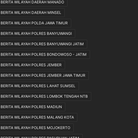
BERITA WILAYAH DAERAH MANADO
s
r
BERITA WILAYAH DAERAH MINSEL
A
i
g
:
BERITA WILAYAH POLDA JAWA TIMUR
a
J
r
a
BERITA WILAYAH POLRES BANYUWANGI
T
n
BERITA WILAYAH POLRES BANYUWANGI JATIM
u
g
m
a
BERITA WILAYAH POLRES BONDOWOSO - JATIM
b
n
u
C
BERITA WILAYAH POLRES JEMBER
h
u
BERITA WILAYAH POLRES JEMBER JAWA TIMUR
S
m
e
a
BERITA WILAYAH POLRES LAHAT SUMSEL
s
J
BERITA WILAYAH POLRES LOMBOK TENGAH NTB
u
a
a
d
BERITA WILAYAH POLRES MADIUN
i
i
H
P
BERITA WILAYAH POLRES MALANG KOTA
a
e
BERITA WILAYAH POLRES MOJOKERTO
r
n
a
o