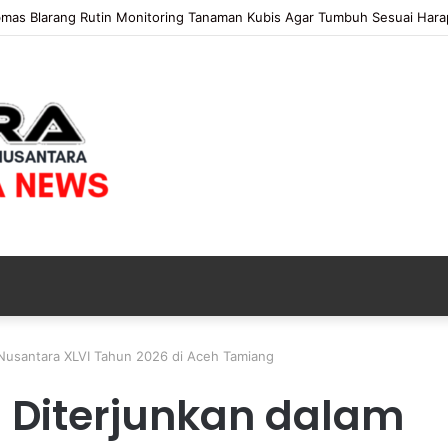
s Blarang Rutin Monitoring Tanaman Kubis Agar Tumbuh Sesuai Harapa
 Nusantara XLVI Tahun 2026 di Aceh Tamiang
T
e
 Diterjunkan dalam
r
b
o
5 jam ago