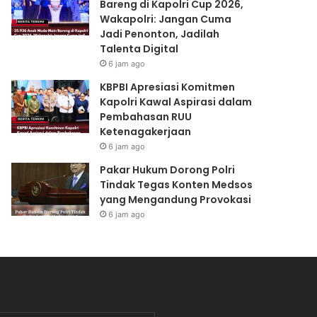
Bareng di Kapolri Cup 2026,
n
K
Wakapolri: Jangan Cuma
M
a
Jadi Penonton, Jadilah
o
p
Talenta Digital
n
o
i
l
6 jam ago
t
r
KBPBI Apresiasi Komitmen
o
i
Kapolri Kawal Aspirasi dalam
r
C
Pembahasan RUU
i
u
Ketenagakerjaan
n
p
6 jam ago
g
2
T
0
Pakar Hukum Dorong Polri
a
2
Tindak Tegas Konten Medsos
n
6
yang Mengandung Provokasi
a
,
6 jam ago
m
W
a
a
n
k
K
a
u
p
b
o
i
l