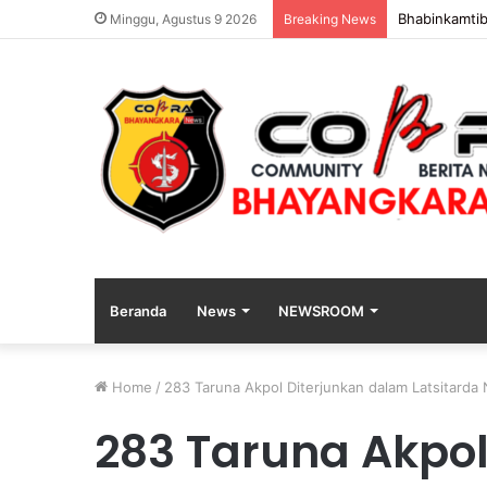
Bhabinkamtibma
Minggu, Agustus 9 2026
Breaking News
Beranda
News
NEWSROOM
Home
/
283 Taruna Akpol Diterjunkan dalam Latsitarda
P
a
283 Taruna Akpol
k
a
r