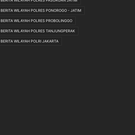
BERITA WILAYAH POLRES PASURUAN JATIM
p
n
a
t
BERITA WILAYAH POLRES PONOROGO - JATIM
n
o
BERITA WILAYAH POLRES PROBOLINGGO
n
,
BERITA WILAYAH POLRES TANJUNGPERAK
J
BERITA WILAYAH POLRI JAKARTA
a
d
i
l
a
h
T
a
l
e
n
t
a
D
i