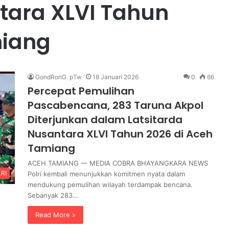
tara XLVI Tahun
n
Terbongkar! AKBP Aryo Dwi
g
lri Tindak
Wibowo Ungkap Aksi Perampok
k
miang
yang
yang Menyusup Lewat Jendela
a
i
Saat Korban Terlelap
r
!
A
GondRonG. pTw
18 Januari 2026
0
66
K
Percepat Pemulihan
B
Pascabencana, 283 Taruna Akpol
P
A
Diterjunkan dalam Latsitarda
r
Nusantara XLVI Tahun 2026 di Aceh
y
Tamiang
o
D
ACEH TAMIANG — MEDIA COBRA BHAYANGKARA NEWS
w
RI
Polri kembali menunjukkan komitmen nyata dalam
i
mendukung pemulihan wilayah terdampak bencana.
W
Sebanyak 283…
i
b
Read More »
o