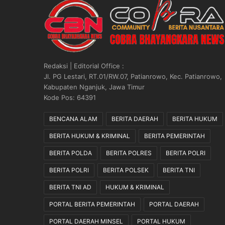
M
e
n
g
a
n
Redaksi | Editorial Office :
d
Jl. PG Lestari, RT.01/RW.07, Patianrowo, Kec. Patianrowo,
u
Kabupaten Nganjuk, Jawa Timur
n
Kode Pos: 64391
g
P
BENCANA ALAM
BERITA DAERAH
BERITA HUKUM
r
BERITA HUKUM & KRIMINAL
BERITA PEMERINTAH
o
v
BERITA POLDA
BERITA POLRES
BERITA POLRI
o
k
BERITA POLRI
BERITA POLSEK
BERITA TNI
a
BERITA TNI AD
HUKUM & KRIMINAL
s
i
PORTAL BERITA PEMERINTAH
PORTAL DAERAH
PORTAL DAERAH MINSEL
PORTAL HUKUM