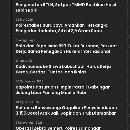
Pengecatan RTLH, Satgas TMMD Pastikan Hasil
n
Lebih Rapi
g
M
22 Mei 2026
e
Polrestabes Surabaya Amankan Tersangka
Pengedar Narkoba, Sita 42,9 Gram Sabu
n
y
4 minggu ago
u
Polri dan Kepolisian RRT Tukar Buronan, Perkuat
s
Kerja Sama Penegakan Hukum Internasional
u
p
17 Juli 2025
Kadivhumas ke Siswa Labschool: Harus Kerja
L
Keras, Cerdas, Tuntas, dan Ikhlas
e
w
06 September 2025
a
Kapolres Pasuruan Pimpin Patroli Gabungan
t
Jelang Libur Panjang Maulid Nabi
J
13 Agustus 2025
e
Polresta Banyuwangi Gagalkan Penyelundupan
n
3.150 Botol Arak Bali, Sopir dan Truk Diamankan
d
e
26 November 2025
Operasi Zebra Semeru Polres Lamongan
l